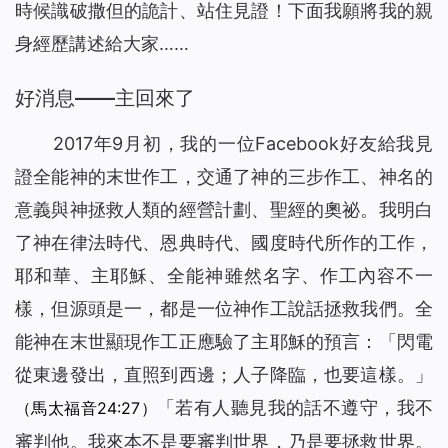
時候識破撒但的詭計、站住見證！下面我願將我的親
身經歷講述給大家……
好消息——主回來了
2017年9月初，我的一位Facebook好友給我見
證全能神的末世作工，交通了神的三步作工、神名的
意義與神拯救人類的經營計劃、聖經的奧祕。我明白
了神在律法時代、恩典時代、國度時代所作的工作，
耶和華、主耶穌、全能神雖然名字、作工內容不一
樣，但源頭是一，都是一位神作工說話拯救我們。全
能神在末世顯現作工正應驗了主耶穌的預言：「
閃電
從東邊發出，直照到西邊；人子降臨，也要這樣。
」
「
若有人聽見我的話不遵守，我不
（馬太福音24:27）
審判他。我來本不是要審判世界，乃是要拯救世界。