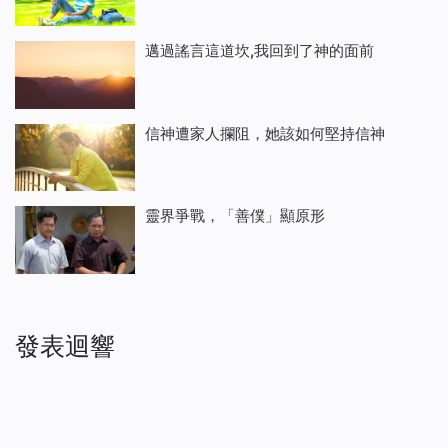
邁過謠言這道坎,我回到了神的面前
信神遭家人攔阻，她該如何堅持信神
靈界爭戰，「善僕」顯原形
發表迴響