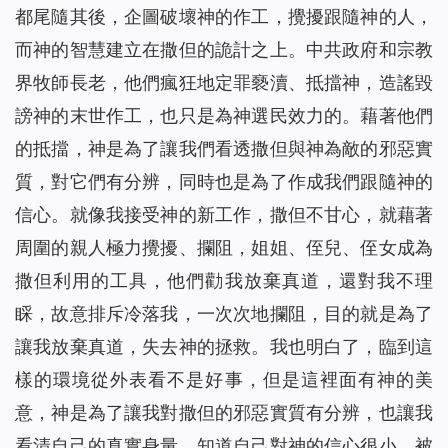
都尾隨其後，企圖破壞神的作工，攪擾跟隨神的人，
而神的智慧建立在撒但的詭計之上。中共政府和宗教
界牧師長老，他們瘋狂地定罪褻瀆、抵擋神，造謠毀
謗神的末世作工，也只是為神選民效力的。藉著他們
的抵擋，神是為了讓我們看透撒但與神為敵的邪惡實
質，對它們有分辨，同時也是為了作成我們跟隨神的
信心。就像我接受神的新工作，撒但不甘心，就藉著
周圍的親人極力攪擾、攔阻，姐姐、侄兒、侄女成為
撒但利用的工具，他們勸我放棄真道，還對我不理
睬，故意排斥冷落我，一次次地攔阻，目的就是為了
讓我放棄真道，失去神的拯救。我也明白了，臨到這
樣的環境從外表看不是好事，但是這裡面有神的美
意，神是為了讓我對撒但的邪惡實質有分辨，也讓我
看清自己的真實身量，知道自己對神的信心很小，被