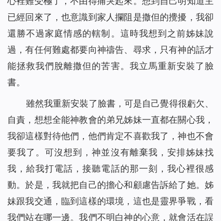
心裡難受極了，不由得痛哭起來。想到自己明知道主
已經回來了，也意識到家人攔阻是撒但的攪擾，我卻
還勝不過家庭情感的轄制。這時我想到之前姊妹說
過，有任何難處都要向神禱告、尋求，只有神的話才
能拯救我們脫離撒但的苦害。我立馬重新安裝了臉
書。
雖然我重新安裝了臉書，可是自己覺得很虧欠、
自責，想想全能神教會的弟兄姊妹一直都在關心我，
我卻這樣對待他們，他們肯定不喜歡我了，神也不會
要我了。可沒想到，神並沒有離棄我，安排姊妹找
我，給我打電話，接聽電話的那一刻，我心裡很感
動。於是，我就把自己的擔心和顧慮告訴給了她。姊
妹跟我交通，臨到這樣的環境，這也是靈界爭戰，看
我們站在哪一邊。我們不明白神的心意，就會活在誤