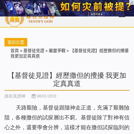
首頁
每日靈糧
天國福音
基督徒見證
信仰解答
聖經
當前位置
首頁
»
基督徒見證
»
屬靈爭戰
»
【基督徒見證】經歷撒但的攪擾
我更加定真真道
【基督徒見證】經歷撒但的攪擾 我更加
定真真道
誰在見證神
08/01/2019
天路艱險，基督徒跟隨神走正道，充滿了艱難險
阻，各種撒但的試探層出不窮。基督徒除了對神有信
心之外，還要學會分辨，這樣才能在撒但試探臨到的