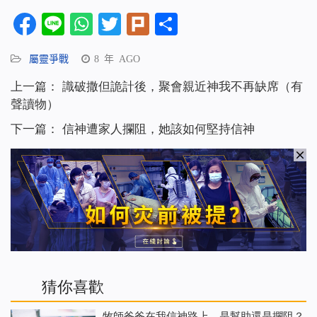
Facebook
Line
WhatsApp
Twitter
Plurk
分
享
屬靈爭戰
8 年 AGO
上一篇：
識破撒但詭計後，聚會親近神我不再缺席（有
聲讀物）
下一篇：
信神遭家人攔阻，她該如何堅持信神
猜你喜歡
牧師爸爸在我信神路上，是幫助還是攔阻？