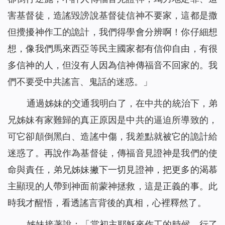
害基督徒，造謠毀謗說基督徒信神不要家，這都是撒
但攪擾神作工的詭計，我們得學會分辨啊！你仔細想
想，像我們馬來西亞等民主國家都有信仰自由，有很
多信神的人，但沒有人因為信神傳福音不回家的。我
們不要受中共謠言、鬼話的迷惑。」
通過姊妹的交通我明白了，在中共的統治下，弟
兄姊妹有家難歸的真正原因是中共的逼迫所導致的，
可它卻顛倒黑白、造謠中傷，我差點就被它的詭計給
迷惑了。再說作為基督徒，傳福音見證神是我們的使
命與責任，弟兄姊妹撇下一切見證神，把更多的渴慕
主顯現的人帶到神面前蒙神拯救，這是正義的事。此
時我才醒悟，看透謠言背後的真相，心裡釋然了。
姊妹接著說：「當初主耶穌來作工的時候，行了