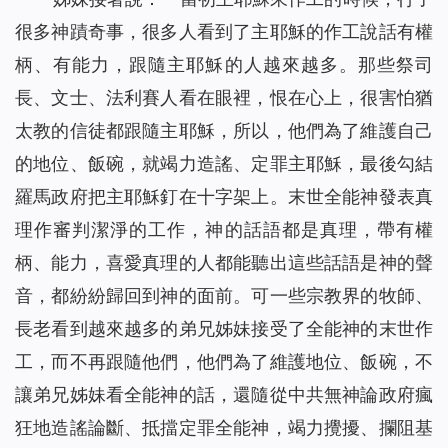
很多神蹟奇事，很多人看到了主耶穌的作工說話有權
柄、有能力，跟隨主耶穌的人越來越多。那些祭司
長、文士、法利賽人看在眼裡，恨在心上，很害怕猶
太教的信徒都跟隨主耶穌，所以，他們為了維護自己
的地位、飯碗，就竭力造謠、定罪主耶穌，最後勾結
羅馬政府把主耶穌釘在十字架上。末世全能神發表真
理作審判潔淨的工作，神的話語都是真理，帶有權
柄、能力，喜愛真理的人都能聽出這些話語是神的聲
音，都紛紛歸回到神的面前。可一些宗教界的牧師、
長老看到越來越多的弟兄姊妹接受了全能神的末世作
工，而不再跟隨他們，他們為了維護地位、飯碗，不
讓弟兄姊妹看全能神的話，還隨從中共無神論政府瘋
狂地造謠論斷、抵擋定罪全能神，竭力攪擾、攔阻基