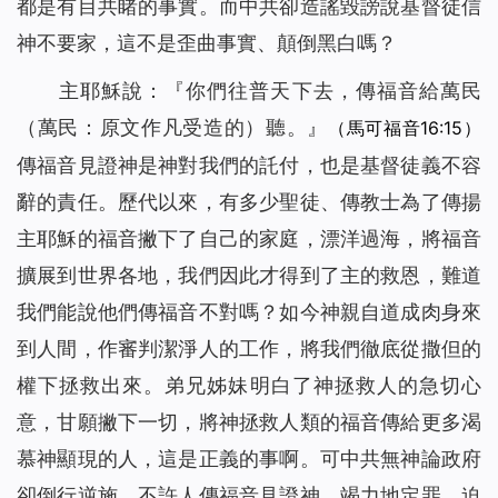
都是有目共睹的事實。而中共卻造謠毀謗說基督徒信
神不要家，這不是歪曲事實、顛倒黑白嗎？
主耶穌說：『
你們往普天下去，傳福音給萬民
（萬民：原文作凡受造的）
聽。
』
（馬可福音16:15）
傳福音見證神是神對我們的託付，也是基督徒義不容
辭的責任。歷代以來，有多少聖徒、傳教士為了傳揚
主耶穌的福音撇下了自己的家庭，漂洋過海，將福音
擴展到世界各地，我們因此才得到了主的救恩，難道
我們能說他們傳福音不對嗎？如今神親自道成肉身來
到人間，作審判潔淨人的工作，將我們徹底從撒但的
權下拯救出來。弟兄姊妹明白了神拯救人的急切心
意，甘願撇下一切，將神拯救人類的福音傳給更多渴
慕神顯現的人，這是正義的事啊。可中共無神論政府
卻倒行逆施，不許人傳福音見證神，竭力地定罪、迫