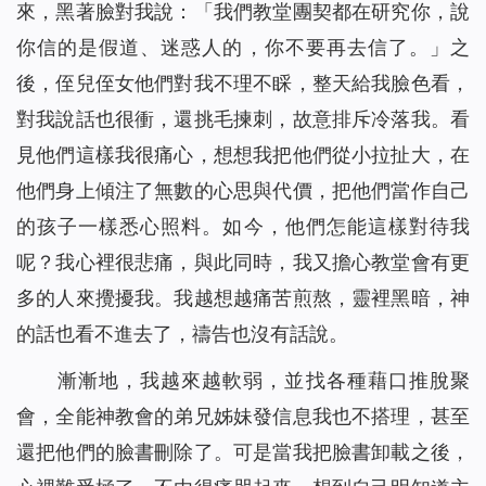
來，黑著臉對我說：「我們教堂團契都在研究你，說
你信的是假道、迷惑人的，你不要再去信了。」之
後，侄兒侄女他們對我不理不睬，整天給我臉色看，
對我說話也很衝，還挑毛揀刺，故意排斥冷落我。看
見他們這樣我很痛心，想想我把他們從小拉扯大，在
他們身上傾注了無數的心思與代價，把他們當作自己
的孩子一樣悉心照料。如今，他們怎能這樣對待我
呢？我心裡很悲痛，與此同時，我又擔心教堂會有更
多的人來攪擾我。我越想越痛苦煎熬，靈裡黑暗，神
的話也看不進去了，禱告也沒有話說。
漸漸地，我越來越軟弱，並找各種藉口推脫聚
會，全能神教會的弟兄姊妹發信息我也不搭理，甚至
還把他們的臉書刪除了。可是當我把臉書卸載之後，