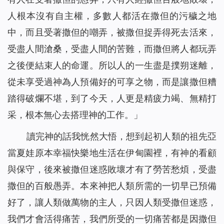
人根本沒有自主權，多數人都活在撒但的污穢之地
中，而且受著撒但的嘲弄，被撒但捉弄得死去活來，
受盡人間滄桑，受盡人間的苦難，而撒但將人都玩弄
之後便結束人的命運。所以人的一生盡是撲朔迷離，
從未享受過神為人預備好的可享之物，而是讓撒但糟
踏得破爛不堪，到了今天，人更是精疲力竭、無精打
采，根本無心去搭理神的工作。
」
讀完神的話我恍然大悟，想到起初人類的祖先亞
當夏娃原本幸福快樂地生活在伊甸園裡，有神的看顧
與保守，後來被撒但迷惑敗壞才有了勞苦愁煩，受盡
撒但的百般愚弄。本來神把人類所需的一切早已預備
好了，讓人類做萬物的主人，只因人類受撒但迷惑，
我們才會活得痛苦，我們所受的一切痛苦都是因撒但