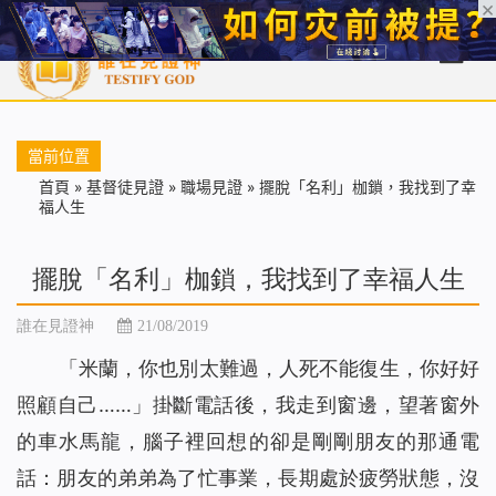
首頁
每日靈糧
天國福音
基督徒見證
信仰解答
聖經
當前位置
首頁
»
基督徒見證
»
職場見證
»
擺脫「名利」枷鎖，我找到了幸
福人生
擺脫「名利」枷鎖，我找到了幸福人生
誰在見證神
21/08/2019
「米蘭，你也別太難過，人死不能復生，你好好
照顧自己……」掛斷電話後，我走到窗邊，望著窗外
的車水馬龍，腦子裡回想的卻是剛剛朋友的那通電
話：朋友的弟弟為了忙事業，長期處於疲勞狀態，沒