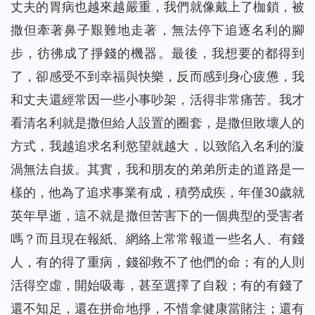
丈夫的胃病也越來越嚴重，我們就像戴上了枷鎖，被
撒但牽著鼻子艱難地走著，無法停下追逐名利的腳
步，彷彿成了掙錢的機器。最後，我想要的都得到
了，卻感受不到幸福與快樂，反而感到身心疲憊，我
和丈夫還經常因一些小事吵架，活得非常痛苦。我才
看清名利就是撒但給人設置的圈套，是撒但敗壞人的
方式，我越追求名利慾望就越大，以致陷入名利的漩
渦無法自拔。其實，我和朋友的弟弟所走的道路是一
樣的，他為了追求事業有成，積勞成疾，年僅30歲就
英年早逝，這不就是撒但苦害下的一個典型的受害者
嗎？而且現在報紙、網絡上常常報道一些名人、有錢
人，有的得了重病，錢卻救不了他們的命；有的人則
活得空虛，開始吸毒，甚至選擇了自殺；有的有錢了
還不知足，還在拼命地掙，不惜拿健康當賭注；還有