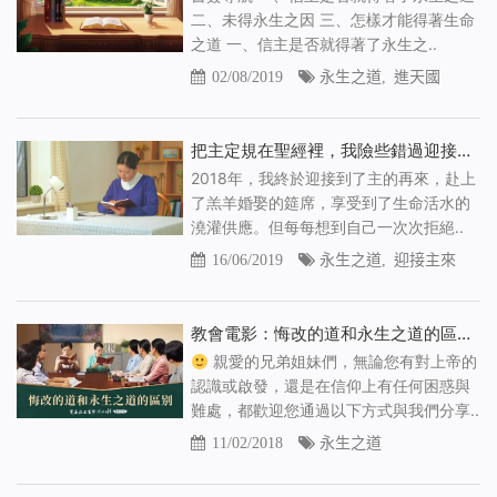
二、未得永生之因 三、怎樣才能得著生命
之道 一、信主是否就得著了永生之..
02/08/2019
永生之道
,
進天國
把主定規在聖經裡，我險些錯過迎接主來的機會
2018年，我終於迎接到了主的再來，赴上
了羔羊婚娶的筵席，享受到了生命活水的
澆灌供應。但每每想到自己一次次拒絕..
16/06/2019
永生之道
,
迎接主來
教會電影：悔改的道和永生之道的區別 – 精彩片段
親愛的兄弟姐妹們，無論您有對上帝的
認識或啟發，還是在信仰上有任何困惑與
難處，都歡迎您通過以下方式與我們分享..
11/02/2018
永生之道