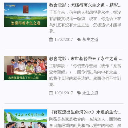
教會電影：怎樣得著永生之道 – 精彩片段
千百年來，信主的人都想得著永生，卻沒
有誰能實現這一願望。現在，你是否正在
為到底有沒有永生之道，怎樣追求才能得
著..
15/02/2017
永生之道
教會電影：末世基督帶來了永生之道 – 精彩片段
主耶穌說：「你們查考聖經（或作『應當
查考聖經』），因你們以為內中有永生，
給我作見證的就是這經。然而你們不肯到
我..
10/01/2017
永生之道
《寶座流出生命河的水》永遠的生命之道
陶薇是某家庭教會的一名講道人，面對教
會日趨嚴重的飢荒和自己靈裡的枯乾、黑