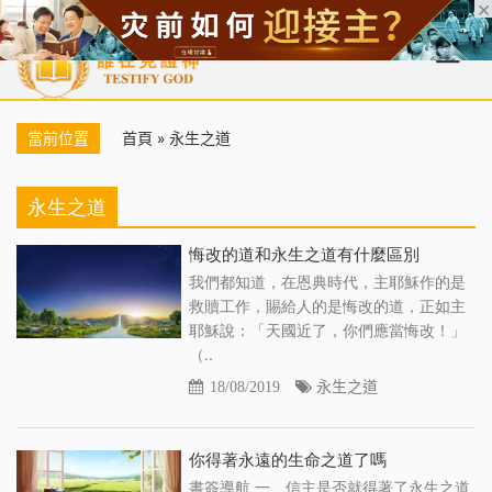
首頁
每日靈糧
天國福音
基督徒見證
信仰解答
聖經
當前位置
首頁
»
永生之道
永生之道
悔改的道和永生之道有什麼區別
我們都知道，在恩典時代，主耶穌作的是
救贖工作，賜給人的是悔改的道，正如主
耶穌說：「天國近了，你們應當悔改！」
（..
18/08/2019
永生之道
你得著永遠的生命之道了嗎
書簽導航 一、信主是否就得著了永生之道