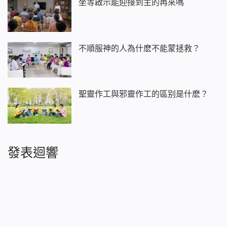
坐等啟示能迎接到主的再來嗎
不順服神的人為什麽不能蒙拯救？
聖靈作工與邪靈作工的區别是什麽？
發表迴響