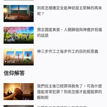
到底怎樣確定全能神就是主耶穌的再來
呢？
00:00
預言國度美景、人類歸宿與神應許祝福
的話語
00:00
神三步作工之每步作工的目的和意義
00:00
信仰解答
我們信主後已經罪得赦免了，可為什麼
還能常常犯罪？到底怎樣才能擺脫罪的
轄制呢