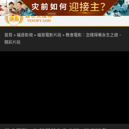
首頁
每日靈糧
天國福音
基督徒見證
信仰解答
聖經
首頁
»
福音影視
»
福音電影片段
»
教會電影：怎樣得著永生之道 –
精彩片段