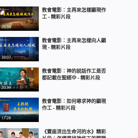
教會電影：主再來怎樣顯現作
工 - 精彩片段
教會電影：守住聖經等于信神嗎 -
精彩片段
26:34
教會電影：主再來怎樣向人顯
教會電影：神顯現的奥秘 - 精彩片
現 - 精彩片段
段
39:07
教會電影：信聖經就是信主嗎 - 精
教會電影：神的説話作工是否
都記載在聖經中 - 精彩片段
彩片段
20:34
教會電影：聖經以外到底有沒有神
教會電影：如何尋求神的顯現
的話呢 - 精彩片段
作工 - 精彩片段
17:28
教會電影：基督的正常人性與敗壞
人類的人性的區別 - 精彩片段
《寶座流出生命河的水》精彩