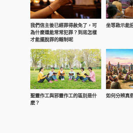
我們信主後已經罪得赦免了，可
坐等啟示能
為什麼還能常常犯罪？到底怎樣
才能擺脫罪的轄制呢
聖靈作工與邪靈作工的區别是什
如何分辨真
麽？