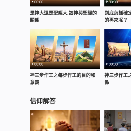
00:00
00:00
是神大還是聖經大,談神與聖經的
到底怎樣確
關係
的再來呢？
00:00
00:00
神三步作工之每步作工的目的和
神三步作工
意義
係
信仰解答