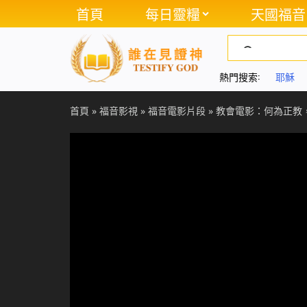
首頁
每日靈糧
天國福音
熱門搜索:
耶穌
首頁
»
福音影視
»
福音電影片段
»
教會電影：何為正教，