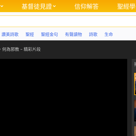
基督徒見證
信仰解答
聖經學
讚美詩歌
聖經
聖經金句
有聲讀物
詩歌
生命
何為邪教 – 精彩片段