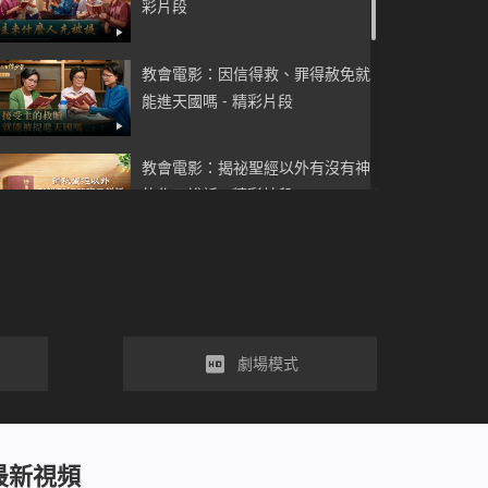
彩片段
教會電影：因信得救、罪得赦免就
能進天國嗎 - 精彩片段
教會電影：揭祕聖經以外有沒有神
的作工說話 - 精彩片段
教會電影：人非聖潔不能進神的國
- 精彩片段
教會電影：聖經的奥秘終于被揭開
劇場模式
了 - 精彩片段
教會電影：信聖經能得著生命嗎 -
最新視頻
精彩片段