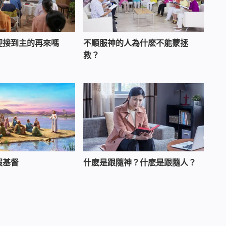
迎接到主的再來嗎
不順服神的人為什麽不能蒙拯
救？
假基督
什麽是跟隨神？什麽是跟隨人？