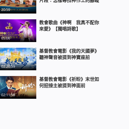
片段：怎樣尋找神作工的腳蹤
20:59
教會電影：勞苦作工代表遵行天父
旨意嗎 - 精彩片段
教會歌曲《神啊 我真不配你
來愛》【獨唱詩歌】
教會電影：末世神是怎麽作審判工
05:06
作的 - 精彩片段
基督教會電影《我的天國夢》
聽神聲音被提到神寶座前
02:20:59
基督教會電影《祈盼》末世如
何迎接主被提到神面前
02:11:58