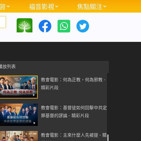
習
福音影視
焦點關注
的路途 - 精彩片段
教會電影：我是如何戒掉網癮的 -
精彩片段
教會電影：你真了解山東招遠案的
真相嗎 - 精彩片段
播放列表
教會電影：何為正教，何為邪教 -
精彩片段
教會電影：基督徒如何回擊中共定
罪基督的謬論 - 精彩片段
教會電影：主來什麼人先被提 - 精