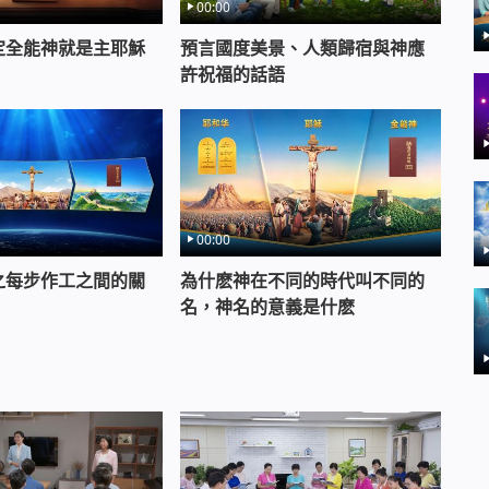
00:00
定全能神就是主耶穌
預言國度美景、人類歸宿與神應
許祝福的話語
00:00
之每步作工之間的關
為什麽神在不同的時代叫不同的
名，神名的意義是什麽