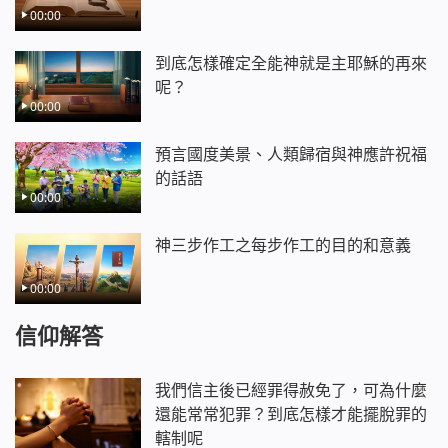
00:00
到底怎樣確定全能神就是主耶穌的再來
呢？
00:00
預言國度美景、人類歸宿與神應許祝福
的話語
00:00
神三步作工之每步作工的目的和意義
00:00
信仰解答
我們信主後已經罪得赦免了，可為什麼
還能常常犯罪？到底怎樣才能擺脫罪的
轄制呢