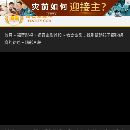
首頁
每日靈糧
天國福音
基督徒見證
信仰解答
聖經
首頁
»
福音影視
»
福音電影片段
»
教會電影：找到幫助孩子擺脱網
癮的路途 – 精彩片段