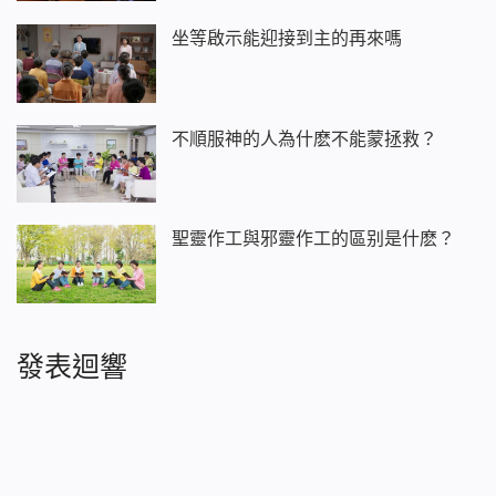
坐等啟示能迎接到主的再來嗎
不順服神的人為什麽不能蒙拯救？
聖靈作工與邪靈作工的區别是什麽？
發表迴響