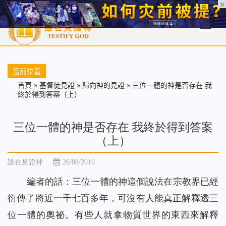
首頁
每日靈糧
天國福音
基督徒見證
信仰解答
聖經
當前位置
首頁
»
基督徒見證
»
歸向神的見證
»
三位一體的神是否存在 我
終於得到答案（上）
三位一體的神是否存在 我終於得到答案
（上）
誰在見證神
26/08/2019
編者的話
：三位一體的神這個說法在宗教界已經
衍傳了將近一千七百多年，可沒有人能真正解釋透三
位一體的奧祕。有些人就拿物質世界的東西來解釋