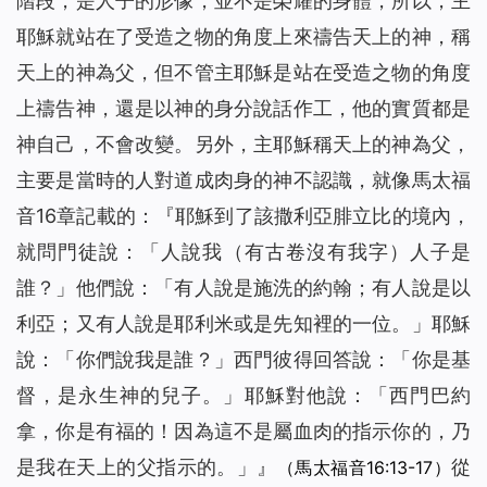
階段，是人子的形像，並不是榮耀的身體，所以，主
耶穌就站在了受造之物的角度上來禱告天上的神，稱
天上的神為父，但不管主耶穌是站在受造之物的角度
上禱告神，還是以神的身分說話作工，他的實質都是
神自己，不會改變。另外，主耶穌稱天上的神為父，
主要是當時的人對道成肉身的神不認識，就像馬太福
音16章記載的：『耶穌到了該撒利亞腓立比的境內，
就問門徒說：「
人說我
（有古卷沒有我字）
人子是
誰？
」他們說：「有人說是施洗的約翰；有人說是以
利亞；又有人說是耶利米或是先知裡的一位。」耶穌
說：「
你們說我是誰？
」西門彼得回答說：「你是基
督，是永生神的兒子。」耶穌對他說：「
西門巴約
拿，你是有福的！因為這不是屬血肉的指示你的，乃
是我在天上的父指示的。
」』
從
（馬太福音16:13-17）