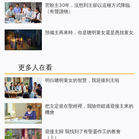
苦盼主30年，沒想到主卻以這種方式降臨
（有聲讀物）
預備主再來時，你是聰明童女還是愚拙童女
更多人在看
明白聰明童女的智慧，我迎接到主啦
把主定規在聖經裡，我險些錯過迎接主來的
機會
迎接主歸 我找到了有聖靈作工的教會
（上）