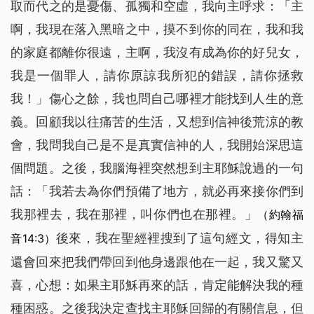
取而代之的是憂傷、孤獨和空虛，我向主呼求：「主
啊，我現在落入黑暗之中，摸不到你的同在，我和我
的家庭都離你很遠，主啊，我沒有成為你的好兒女，
我是一個罪人，請你原諒我所犯的錯誤，請你拯救
我！」傷心之餘，我也問自己哪裡才能找到人生的意
義。回顧我以往痛苦的生活，又想到信神後荒涼的教
會，我問我自己是不是真實信神的人，我開始深思這
個問題。之後，我腦海裡突然想到主耶穌說過的一句
話：「
我若去為你們預備了地方，就必再來接你們到
我那裡去，我在那裡，叫你們也在那裡。
」
（約翰福
後來，我在聖經裡搜到了這句經文，得知主
音14:3）
還會回來把我們帶回到他身邊跟他在一起，我又驚又
喜，心想：如果主耶穌再來的話，肯定能解決我的種
種困惑。之後我決定查找主耶穌回歸的有關信息，但