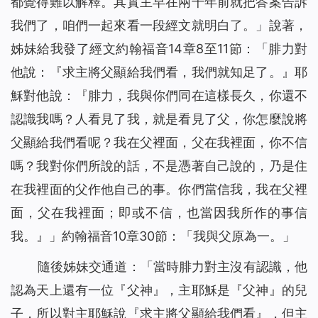
都覺得難以解釋。其實主早在兩千年前就把答案告訴
我們了，咱們一起來看一段經文就明白了。」說著，
姊妹給我發了經文約翰福音14章8至11節：「腓力對
他說：『求主將父顯給我們看，我們就知足了。』耶
穌對他說：『
腓力，我與你們同在這樣長久，你還不
認識我嗎？人看見了我，就是看見了父，你怎麼說將
父顯給我們看呢？我在父裡面，父在我裡面，你不信
嗎？我對你們所說的話，不是憑著自己說的，乃是住
在我裡面的父作他自己的事。你們當信我，我在父裡
面，父在我裡面；即或不信，也當因我所作的事信
我。』
」約翰福音10章30節：「
我與父原為一。
」
隨後姊妹交通道：「當時腓力對主沒有認識，他
認為天上還有一位『父神』，主耶穌是『父神』的兒
子，所以對主耶穌說『求主將父顯給我們看』，但主