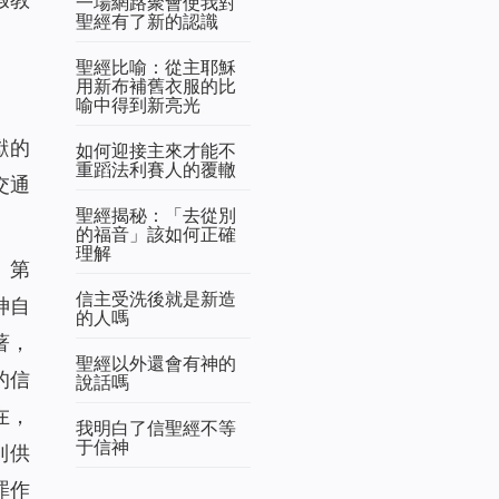
一場網路聚會使我對
聖經有了新的認識
聖經比喻：從主耶穌
用新布補舊衣服的比
喻中得到新亮光
獻的
如何迎接主來才能不
重蹈法利賽人的覆轍
交通
聖經揭秘：「去從別
的福音」該如何正確
理解
。第
信主受洗後就是新造
神自
的人嗎
著，
聖經以外還會有神的
的信
說話嗎
在，
我明白了信聖經不等
于信神
到供
罪作