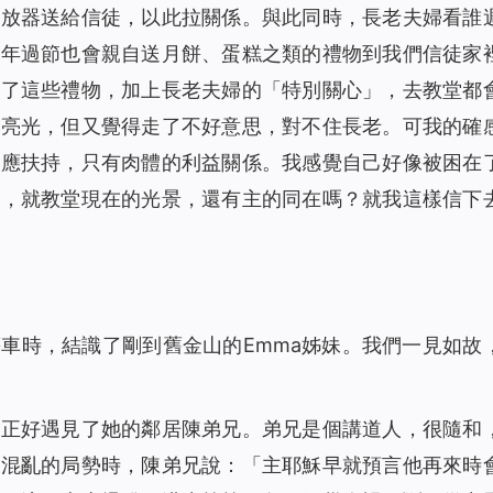
1715
00:00
播放器送給信徒，以此拉關係。與此同時，長老夫婦看誰
）
1446
13:35
逢年過節也會親自送月餅、蛋糕之類的禮物到我們信徒家
）
1457
00:00
受了這些禮物，加上長老夫婦的「特別關心」，去教堂都
1527
24:10
新亮光，但又覺得走了不好意思，對不住長老。可我的確
聲讀物）
2049
14:37
供應扶持，只有肉體的利益關係。我感覺自己好像被困在
聲讀物）
2059
12:30
心，就教堂現在的光景，還有主的同在嗎？就我這樣信下
1524
19:41
有聲讀物）
1800
15:41
1683
16:00
1609
16:32
等車時，結識了剛到舊金山的Emma姊妹。我們一見如故
讀物）
1602
12:29
2380
10:48
，正好遇見了她的鄰居陳弟兄。弟兄是個講道人，很隨和
1395
14:24
界混亂的局勢時，陳弟兄說：「主耶穌早就預言他再來時
1658
00:00