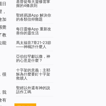
基督徒每天靈修需掌
週日
握的4條原則
裡，
聖經易讀App 解決你
的各類信仰難題
會加
感覺
每日靈修App 重新改
善你的靈生活
了教
馬太福音7章21-23節
去能
——神稱許什麼人
亞伯拉罕獻以撒，神
的心意是什麼？
十字架的意義：主耶
穌為什麼要釘十字架
，很
救贖人
聖經以外還有神的說
話作工嗎
，我
會有