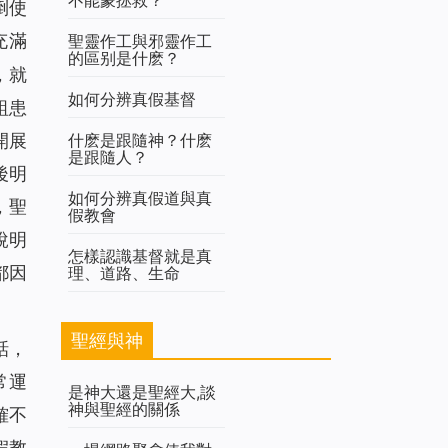
倒使
充滿
聖靈作工與邪靈作工
的區别是什麽？
，就
如何分辨真假基督
詛患
什麽是跟隨神？什麽
開展
是跟隨人？
後明
如何分辨真假道與真
，聖
假教會
說明
怎樣認識基督就是真
都因
理、道路、生命
聖經與神
話，
常運
是神大還是聖經大,談
神與聖經的關係
確不
假教