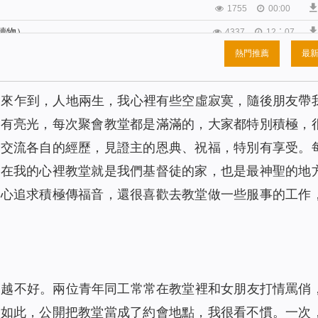
1755
00:00
讀物）
4337
12：07
熱門推薦
最
）
2831
16:49
讀物）
1542
00:00
初來乍到，人地兩生，我心裡有些空虛寂寞，隨後朋友帶
2855
00:00
道有亮光，每次聚會教堂都是滿滿的，大家都特別積極，
（有聲讀物）
2773
00:00
起交流各自的經歷，見證主的恩典、祝福，特別有享受。
2101
00:00
，在我的心裡教堂就是我們基督徒的家，也是最神聖的地
讀物）
2842
00:00
熱心追求積極傳福音，還很喜歡去教堂做一些服事的工作
有聲讀物）
1843
00:00
1878
22:04
2531
19:53
物）
2207
00:00
來越不好。兩位青年同工常常在教堂裡和女朋友打情罵俏
1728
00:00
是如此，公開把教堂當成了約會地點，我很看不慣。一次
物）
2225
21:58