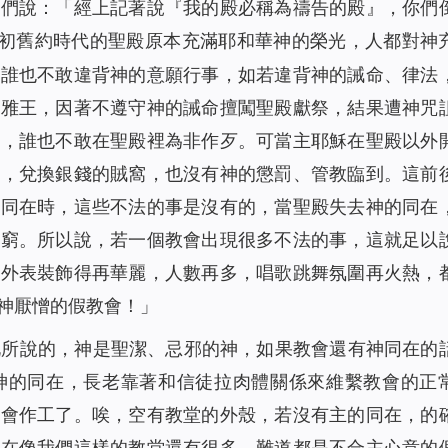
他們說：「經上記著說
『我的殿必稱為禱告的殿』，你們
初舊約時代的聖殿原本充滿耶和華神的榮光，人都對神
，誰也不敢違背神的意願行事，如若違背神的誡命、律法
西雅王，因著不遵守神的誡命擅闖聖殿獻祭，結果遭神咒
畏，誰也不敢在聖殿裡為非作歹。可當主耶穌在聖殿以外
子，兌換銀錢的賊窩，也沒有神的懲罰、管教臨到。這前
神同在時，這些不法的事是沒有的，當聖殿失去神的同在
不窮。所以說，若一個教會出現很多不法的事，這就足以
會外表裝飾得再華麗，人數再多，唱歌跳舞氛圍再火熱，
神厭憎的假教會！」
兄所說的，神是聖潔、忌邪的神，如果教會還有神同在的
神的同在，長老靠著和信徒拉肉體關係來維繫教會的正
教會作工了。唉，空有教堂的外殼，若沒有主的同在，的
現在像我們這樣的教堂還有很多，難道都是不合主心意的