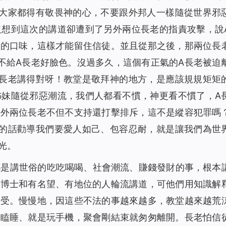
讓大家都得有敬畏神的心，不要跟外邦人一樣隨從世界邪
2349
00:00
沒想到這次的講道卻遭到了另外兩位長老的指責攻擊，說
2000
00:00
家的口味，這樣才能留住信徒。並且從那之後，那兩位長
1848
00:00
不給A長老好臉色。沒過多久，這個有正氣的A長老被迫
聲讀物）
2771
00:00
A長老講得對呀！教堂是敬拜神的地方，是應該規規矩矩
聲讀物）
2526
00:00
姊妹隨從邪惡潮流，我們人都看不慣，神更看不慣了，A
解決（有聲讀物）
2050
00:00
另外兩位長老不但不支持還打擊排斥，這不是縱容犯罪嗎
聲讀物）
1989
00:00
主的話勸導我們要愛人如己、包容忍耐，就是讓我們為世
）
2348
09:26
光。
1932
00:00
員經歷（有聲讀物）
2253
19:40
都是講世俗的吃吃喝喝、社會潮流、賺錢發財的事，根本
1515
12:06
的博士和有名望、有地位的人輪流講道，可他們用知識解
惜（有聲讀物）
2107
00:00
享受。慢慢地，因這些不法的事越來越多，教堂越來越荒
1858
17:18
打瞌睡、就是玩手機，聚會剛結束就匆匆離開。長老怕信