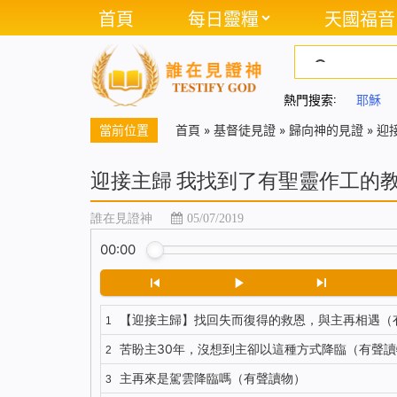
首頁
每日靈糧
天國福音
熱門搜索:
耶穌
當前位置
首頁
»
基督徒見證
»
歸向神的見證
»
迎
迎接主歸 我找到了有聖靈作工的
誰在見證神
05/07/2019
00:00
【迎接主歸】找回失而復得的救恩，與主再相遇（
1
苦盼主30年，沒想到主卻以這種方式降臨（有聲讀
2
主再來是駕雲降臨嗎（有聲讀物）
3