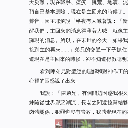
大災難，現在戰爭、瘟疫、飢荒、地震、
我們應該怎樣對待執政掌權的？（有聲讀物）
45
預言已基本應驗，現在是主回來的時候了
聖經的預言，我終於知道該怎麼對待了（有聲讀
46
聲音，因主耶穌說『
半夜有人喊著說：「新
當計劃趕不上變化時，你該怎麼辦（有聲讀物）
47
醒我們，主回來的消息得藉著人喊，就像
不會扶持幫助弟兄姊妹怎麼辦？這裡有三條實行
48
顯現的消息。所以，在末世的今天，如果
撒瑪利亞婦人的聰明之處（有聲讀物）
49
接到主的再來……」弟兄的交通一下子抓
防備法利賽人和撒都該人的酵(有聲讀物)
50
道現在是主回來的時候，卻不知道得做聰明
埃提阿伯太監接受福音給我們的啟示（有聲讀物
51
看到陳弟兄對聖經的理解和對神作工
約拿為何被魚吞（有聲讀物）
52
心裡的困惑說了出來。
我對「迦南婦人的信心」有了新的認識（有聲讀
53
為什麼只有彼得認出了主耶穌是基督？（有聲讀
54
我說：「陳弟兄，有個問題困惑我很
主耶穌為什麼稱許彼得的信呢（有聲讀物）
55
妹隨從世界邪惡潮流，長老之間還拉幫結
肉體關係，犯罪也沒有管教，我感覺現在的