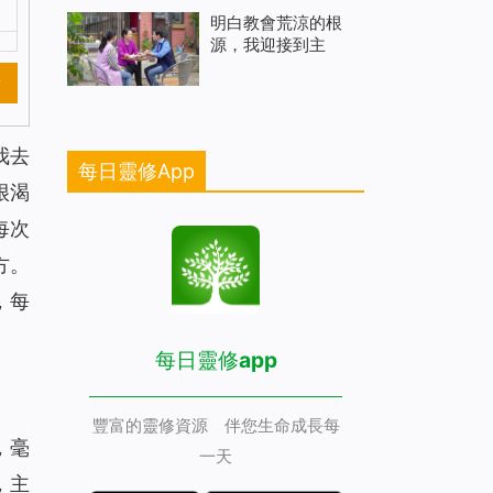
明白教會荒涼的根
源，我迎接到主
新
我去
每日靈修App
很渴
每次
方。
，每
每日靈修app
豐富的靈修資源 伴您生命成長每
，毫
一天
，主