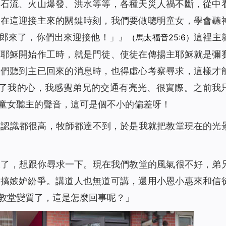
泥石流、火山爆發、洪水等等，各種天災人禍不斷，從中
1461
00:00
。在這迎接主來的關鍵時刻，我們要做聰明童女，學會聽
物）
1847
12:04
郎來了，你們出來迎接他！
」
』
這裡主
（馬太福音25:6）
1797
10:25
主耶穌開始作工時，就是門徒、使徒在傳揚主耶穌就是彌
路途（有聲讀物）
1695
00:00
我們聽到主已回來的消息時，也得虛心考察尋求，這樣才
2506
00:00
住了我的心，我感覺弟兄的交通有亮光、很實際。之前我
1829
07:12
童女聽主的聲音，這可是個不小的偏差呀！
）
1613
07:33
的認識都很高，牧師都達不到，於是我就把教堂現在的光
1867
09:35
物）
1688
12:21
物）
2269
00:00
久了，想跟你尋求一下。現在我們教堂的風氣很不好，弟
1653
13:49
夥搞嫉妒紛爭。講道人也無道可講，還用小恩小惠來和信
教堂變質了，這是怎麼回事呢？」