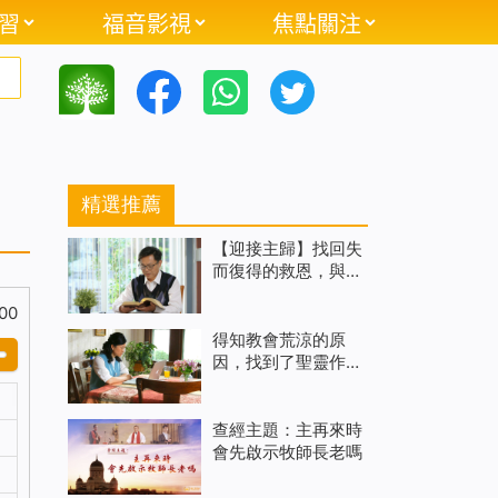
習
福音影視
焦點關注
精選推薦
【迎接主歸】找回失
而復得的救恩，與主
再相遇（有聲讀物）
00
得知教會荒涼的原
因，找到了聖靈作工
的教會
查經主題：主再來時
會先啟示牧師長老嗎