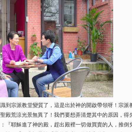
意識到宗派教堂變質了，這是出於神的開啟帶領呀！宗派
的聖殿荒涼光景無異了！我們要想弄清楚其中的原因，得
文：『耶穌進了神的殿，趕出殿裡一切做買賣的人，推倒