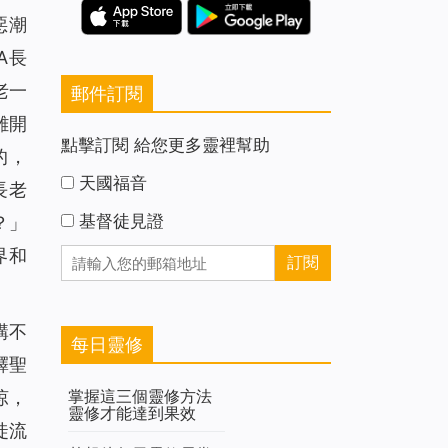
惡潮
A長
老一
郵件訂閱
離開
點擊訂閱 給您更多靈裡幫助
的，
天國福音
長老
基督徒見證
？」
界和
講不
每日靈修
釋聖
掌握這三個靈修方法
涼，
靈修才能達到果效
徒流