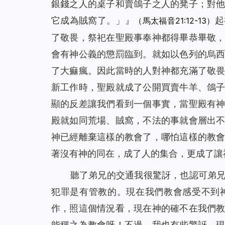
銀錢之人的桌子和賣鴿子之人的凳子；對
它成為賊窩了。
」』
起
（馬太福音21:12-13）
了敬畏，祭祀在聖殿事奉神都得畢恭畢敬
會有神公義的懲罰臨到。就如以色列的烏
了大痲瘋。因此當時的人對神都充滿了敬
新工作時，聖殿就成了公開買賣牛羊、鴿
顯的反差讓我們看到一個事實，當聖殿有
殿就如同荒場、賊窩，不法的事就會層出
神已經離棄這樣的教會了，哪怕這樣的教
著沒有神的同在，成了人的集合，更成了讓
聽了弟兄的交通我很驚訝，也認可弟
犯罪是有管教的。現在我們教會感受不到
作，照這個情況看，現在神的確不在我們
能稱之為教會呀！不過，我也有些驚訝，