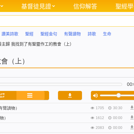
基督徒見證
信仰解答
聖經學
讚美詩歌
聖經
聖經金句
有聲讀物
詩歌
生命
接主歸 我找到了有聖靈作工的教會（上）
教會（上）
00:
有聲讀物）
1705
30:30
物）
1612
00:00
2083
00:00