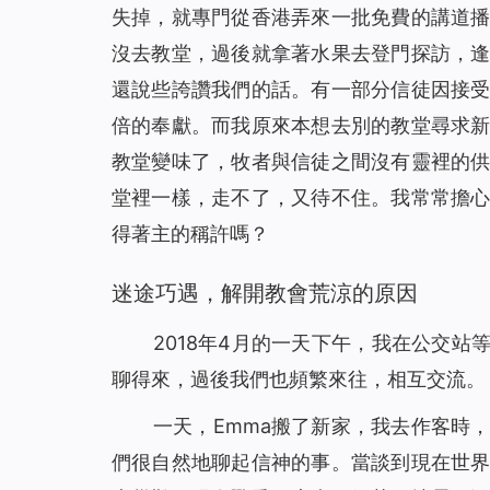
在死亡線上，誰為她帶來了希望之光？(有聲讀物)
31
失掉，就專門從香港弄來一批免費的講道
風口浪尖，是誰保守爸爸平安回家？（有聲讀物
32
沒去教堂，過後就拿著水果去登門探訪，
有恩賜的人，真的是合神心意的人嗎（有聲讀物
33
還說些誇讚我們的話。有一部分信徒因接
神將我從網絡遊戲的泥潭中救起（有聲讀物）
34
倍的奉獻。而我原來本想去別的教堂尋求
只要做到三方面，你與神就能保持正常關係（有
35
教堂變味了，牧者與信徒之間沒有靈裡的
基督徒靈修-掌握三要素，讓你與神更親近！（有
36
堂裡一樣，走不了，又待不住。我常常擔
是誰給了她一個溫暖的家？（有聲讀物）
37
得著主的稱許嗎？
【基督徒日記】將心安靜在神面前的四條實行（
38
迷途巧遇，解開教會荒涼的原因
懷孕七個月的我，被綁架後……（有聲讀物）
39
擺脫網絡小說的誘惑，我正常了！（有聲讀物）
40
2018年4月的一天下午，我在公交站
「主耶穌不守安息日」給我們帶來的啟發（有聲
41
聊得來，過後我們也頻繁來往，相互交流。
人生匆匆，我們該追求什麼？（有聲讀物）
42
一天，Emma搬了新家，我去作客時
信仰逼迫：帶上癱瘓丈夫去逃亡（有聲讀物）
43
們很自然地聊起信神的事。當談到現在世
孩子病危，是神讓他化險為夷（有聲讀物）
44