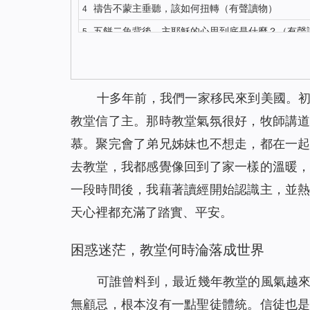
禱告不蒙主垂聽，該如何扭轉（有聲讀物）
4
五餅二魚背後，主耶穌的心思到底是什麼？（有聲
5
你知道主耶穌復活顯現的更深意義嗎？（有聲讀物
6
對聖經的這種觀念，讓我險些錯過主的再來（有聲
7
十多年前，我們一家移民來到美國。
我終於明白了什麼才是有意義的人生（有聲讀物）
8
教堂信了主。那時教堂氣氛很好，牧師講
解決禱告中的3個問題，我們的禱告才能蒙主垂聽
9
慕。聚完會了弟兄姊妹也不想走，都在一
注重神的聲音才能迎接到主重歸（有聲讀物）
10
去教堂，我都感覺像回到了家一樣的溫暖
識破撒但詭計後，聚會親近神我不再缺席（有聲
11
一段時間後，我藉著讀經開始認識主，並
與其昧著良心工作 不如做誠實人大膽地說NO（
12
天心裡都充滿了踏實、平安。
聖經中得救與進天國其實是兩碼事（有聲讀物）
13
依靠神，收穫的不只是工作（有聲讀物）
14
困惑迷茫，教堂何時淪落成世界
身患淋巴癌，是神將我從死亡邊緣救回（有聲讀
15
可誰曾料到，最近幾年教堂的風氣越
聖經裡的話都是神默示的嗎
16
無顧忌，根本沒有一點聖徒體統。信徒也
神的拯救，使我脫離了「巫醫」的苦害（有聲讀
17