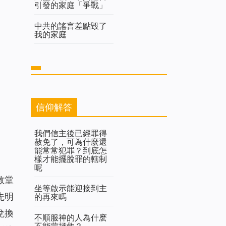
引發的家庭「爭戰」
中共的謠言差點毀了
我的家庭
信仰解答
我們信主後已經罪得
赦免了，可為什麼還
能常常犯罪？到底怎
樣才能擺脫罪的轄制
呢
教堂
坐等啟示能迎接到主
先明
的再來嗎
兌換
不順服神的人為什麽
不能蒙拯救？