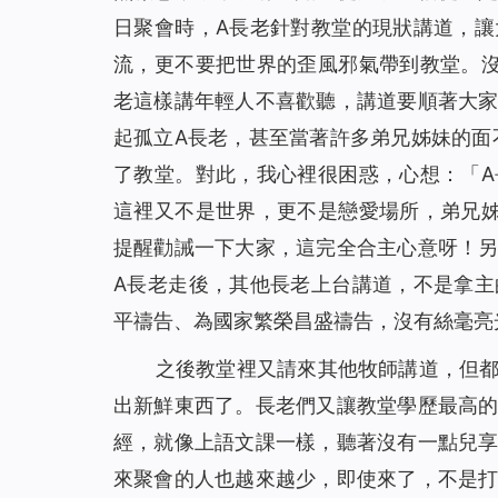
日聚會時，A長老針對教堂的現狀講道，
神的話語帶領我走出家人圍攻（有聲讀物）
18
流，更不要把世界的歪風邪氣帶到教堂。
看！主耶穌已「駕雲降臨」（有聲讀物）
19
老這樣講年輕人不喜歡聽，講道要順著大
放下賭博後真輕鬆（有聲讀物）
20
起孤立A長老，甚至當著許多弟兄姊妹的面
【基督徒必讀】基督徒當如何對待聖經預言（有
21
了教堂。對此，我心裡很困惑，心想：「
神用皮子給亞當夏娃做衣服穿的心意是什么（有
22
這裡又不是世界，更不是戀愛場所，弟兄
為什麼禁食禱告，教會荒涼的問題還是沒有得到
23
提醒勸誡一下大家，這完全合主心意呀！
信主卻白天犯罪、晚上認罪的人能進天國嗎 （有
24
A長老走後，其他長老上台講道，不是拿
你知道如何禱告才能得到主的回應嗎（有聲讀物
25
平禱告、為國家繁榮昌盛禱告，沒有絲毫亮
找回初心，誠實做人（有聲讀物）
26
在神凡事都能！ ——一名年近70歲基督徒的演
27
之後教堂裡又請來其他牧師講道，但
從富翁的空中樓閣夢帶來的啟發（有聲讀物）
28
出新鮮東西了。長老們又讓教堂學歷最高
從「神尋找迷路羊」的比喻中看到神對人類的愛
29
經，就像上語文課一樣，聽著沒有一點兒
當我改變自己的禱告後⋯⋯（有聲讀物）
30
來聚會的人也越來越少，即使來了，不是