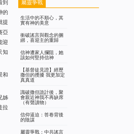
屬靈爭戰
看到
神的
生活中的不順心，其
就提
實有神的美意
賽亞
衝破謠言與觀念的捆
綁，喜迎主的重歸
能迎
只知
信神遭家人攔阻，她
該如何堅持信神
【基督徒見證】經歷
景和
撒但的攪擾 我更加定
真真道
識破撒但詭計後，聚
會親近神我不再缺席
兄姊
（有聲讀物）
徒拉
信仰逼迫：答卷背後
的陰謀
屬靈爭戰：中共謠言