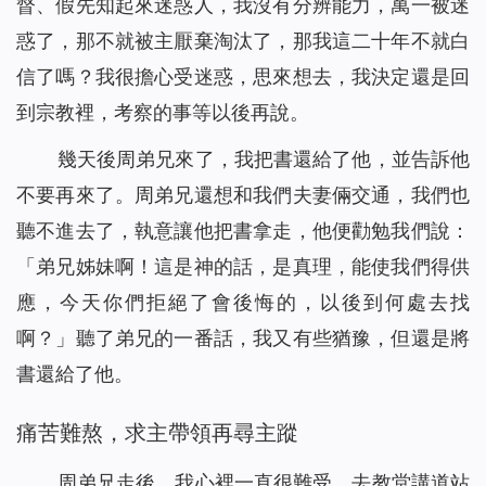
督、假先知起來迷惑人，我沒有分辨能力，萬一被迷
惑了，那不就被主厭棄淘汰了，那我這二十年不就白
信了嗎？我很擔心受迷惑，思來想去，我決定還是回
到宗教裡，考察的事等以後再說。
幾天後周弟兄來了，我把書還給了他，並告訴他
不要再來了。周弟兄還想和我們夫妻倆交通，我們也
聽不進去了，執意讓他把書拿走，他便勸勉我們說：
「弟兄姊妹啊！這是神的話，是真理，能使我們得供
應，今天你們拒絕了會後悔的，以後到何處去找
啊？」聽了弟兄的一番話，我又有些猶豫，但還是將
書還給了他。
痛苦難熬，求主帶領再尋主蹤
周弟兄走後，我心裡一直很難受，去教堂講道站