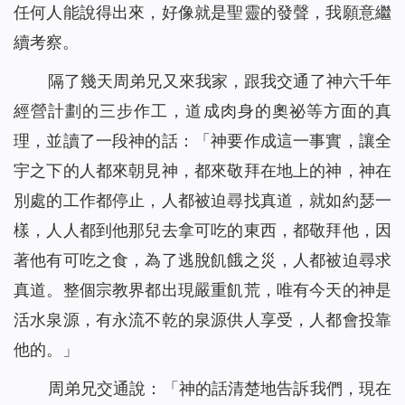
任何人能說得出來，好像就是聖靈的發聲，我願意繼
續考察。
隔了幾天周弟兄又來我家，跟我交通了神六千年
經營計劃的三步作工，道成肉身的奧祕等方面的真
理，並讀了一段神的話：「
神要作成這一事實，讓全
宇之下的人都來朝見神，都來敬拜在地上的神，神在
別處的工作都停止，人都被迫尋找真道，就如約瑟一
樣，人人都到他那兒去拿可吃的東西，都敬拜他，因
著他有可吃之食，為了逃脫飢餓之災，人都被迫尋求
真道。整個宗教界都出現嚴重飢荒，唯有今天的神是
活水泉源，有永流不乾的泉源供人享受，人都會投靠
他的。
」
周弟兄交通說：「神的話清楚地告訴我們，現在