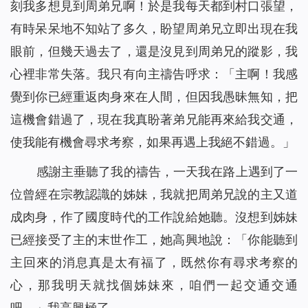
刻我多想見到周弟兄啊！於是我每天都到村口張望，
有時呆呆地不知站了多久，盼望周弟兄立即出現在我
眼前，但幾天過去了，還是沒見到周弟兄的蹤影，我
心裡非常失落。我只有向主禱告呼求：「主啊！我感
覺到你已經重返肉身來在人間，但因我愚昧無知，把
這機會錯過了，現在我真盼著弟兄能再來給我交通，
使我能有機會尋求考察，如果再遇上我絕不錯過。」
感謝主垂聽了我的禱告，一天我在路上遇到了一
位曾經在宗教認識的姊妹，我就把周弟兄說的主又道
成肉身，作了國度時代的工作說給她聽。沒想到姊妹
已經接受了主的末世作工，她高興地說：「你能聽到
主回來的消息真是太有福了，既然你有尋求考察的
心，那我明天就找個姊妹來，咱們一起交通交通
吧。」我高興極了。