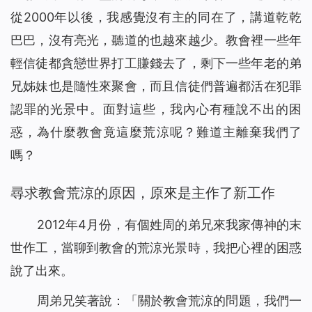
身患淋巴癌，是神將我從死亡邊緣救回（有聲讀物）
15
從2000年以後，我感覺沒有主的同在了，講道乾乾
聖經裡的話都是神默示的嗎
16
巴巴，沒有亮光，聽道的也越來越少。教會裡一些年
神的拯救，使我脫離了「巫醫」的苦害（有聲讀物）
17
輕信徒都貪戀世界打工賺錢去了，剩下一些年老的弟
神的話語帶領我走出家人圍攻（有聲讀物）
18
兄姊妹也是隨性來聚會，而且信徒們普遍都活在犯罪
看！主耶穌已「駕雲降臨」（有聲讀物）
19
放下賭博後真輕鬆（有聲讀物）
認罪的光景中。面對這些，我內心有種說不出的困
20
【基督徒必讀】基督徒當如何對待聖經預言（有聲讀物）
21
惑，為什麼教會竟這麼荒涼呢？難道主離棄我們了
神用皮子給亞當夏娃做衣服穿的心意是什么（有聲讀物）
22
嗎？
為什麼禁食禱告，教會荒涼的問題還是沒有得到解決（有聲
23
讀物）
尋求教會荒涼的原因，原來是主作了新工作
信主卻白天犯罪、晚上認罪的人能進天國嗎 （有聲讀物）
24
2012年4月份，有個姓周的弟兄來我家傳神的末
你知道如何禱告才能得到主的回應嗎（有聲讀物）
25
世作工，當聊到教會的荒涼光景時，我把心裡的困惑
找回初心，誠實做人（有聲讀物）
26
在神凡事都能！ ——一名年近70歲基督徒的演員經歷（有
說了出來。
27
聲讀物）
周弟兄笑著說：「關於教會荒涼的問題，我們一
從富翁的空中樓閣夢帶來的啟發（有聲讀物）
28