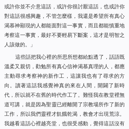
或許你並不介意這話，或許你很討厭這話，也或許你
對這話很感興趣，不管怎麼樣，我還是希望所有真心
渴慕神顯現的人都能面對這一事實，而且都能慎重地
考察這一事實，最好不要輕易下斷案，這才是明智之
人該做的。
」
這些話把我心裡的所思所想都給點透了，話語既
溫柔又親切，勸勉所有真心信神渴慕真理的人，都應
主動尋求考察神的新作工，這讓我也有了尋求的方
向。讀著這話我感覺神真的來在人間，開闢了新時
代，所以就不在舊的時代作工了。難怪我在教堂裡無
道可講，就是因為聖靈已經離開了宗教場所作了新的
工作，所以我們靈裡才飢餓乾渴，教會才出現荒涼。
我越看這話心裡越亮堂，也很受感動，覺得這話沒有