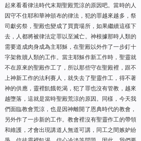
起來看看律法時代末期聖殿荒涼的原因吧。當時的人
從「神尋找迷路羊」的比喻中看到神對人類的愛惜（有聲讀
29
因守不住耶和華神頒布的律法，犯的罪越來越多，祭
物）
當我改變自己的禱告後⋯⋯（有聲讀物）
30
司獻劣祭，聖殿也變成了買賣場所，如果繼續這樣下
在死亡線上，誰為她帶來了希望之光？(有聲讀物)
31
去，人都將被律法定罪以至滅亡。神根據那時人類的
風口浪尖，是誰保守爸爸平安回家？（有聲讀物）
32
需要道成肉身成為主耶穌，在聖殿以外作了一步釘十
有恩賜的人，真的是合神心意的人嗎（有聲讀物）
33
字架救贖人類的工作。當主耶穌作新工作時，聖靈就
神將我從網絡遊戲的泥潭中救起（有聲讀物）
34
不在原來的聖殿作工了，所以那些守在聖殿裡，跟不
只要做到三方面，你與神就能保持正常關係（有聲讀物）
35
上神新工作的法利賽人，就失去了聖靈作工，得不著
基督徒靈修-掌握三要素，讓你與神更親近！（有聲讀物）
36
神的供應，靈裡飢餓乾渴，犯了罪也沒有管教，越來
是誰給了她一個溫暖的家？（有聲讀物）
37
越墮落，這就是當時聖殿荒涼的原因。同樣，今天我
【基督徒日記】將心安靜在神面前的四條實行（有聲讀物）
38
們面臨教會荒涼，也是因神離開了恩典時代的教會，
懷孕七個月的我，被綁架後……（有聲讀物）
39
擺脫網絡小說的誘惑，我正常了！（有聲讀物）
另外作了一步新的工作。教會裡沒有聖靈作工的帶領
40
「主耶穌不守安息日」給我們帶來的啟發（有聲讀物）
41
和維護，才會出現講道人無道可講，同工之間嫉妒紛
人生匆匆，我們該追求什麼？（有聲讀物）
42
爭，信徒靈裡飢渴，信心冷淡等問題。因此，我們要