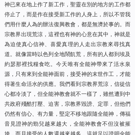
神已來在地上作了新工作，聖靈在別的地方的工作都
停止了，而是作在接受新工作的人身上，所以不管我
們用什麼人為的辦法復興教會，都是無濟於事的。而
宗教界出現荒涼，這裡也有神的心意在其中，神就是
為迫使真心信神、喜愛真理的人走出宗教來尋找真
道。就像當時以色列全地鬧飢荒，所有的人都到埃及
約瑟那裡找糧食吃。今天唯有全能神帶來了活水泉
源，只有來到全能神面前，接受神的末世作工，才能
得著生命活水的供應。我們看到宗教界荒涼，信徒信
心都冷淡了，但全能神教會就不一樣了，雖然遭到中
共政府殘酷打壓、迫害，宗教界毀謗、定罪，但他們
仍然有信心、有力量，堅定不移地跟隨全能神，傳福
音見證神的勁兒越來越大，全能神教會不但沒被摧
垮，而且接受的人數還越來越多，這就足以證明全能