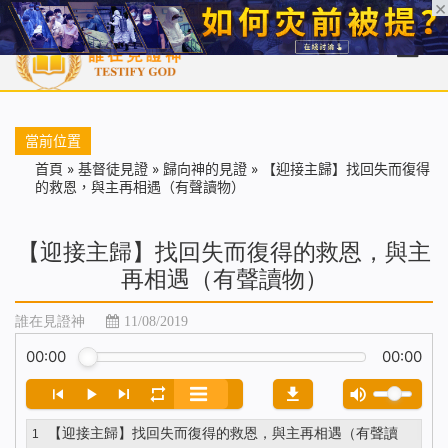
首頁
每日靈糧
天國福音
基督徒見證
信仰解答
聖經
當前位置
首頁
»
基督徒見證
»
歸向神的見證
»
【迎接主歸】找回失而復得
的救恩，與主再相遇（有聲讀物）
【迎接主歸】找回失而復得的救恩，與主
再相遇（有聲讀物）
誰在見證神
11/08/2019
00:00
00:00
【迎接主歸】找回失而復得的救恩，與主再相遇（有聲讀
1