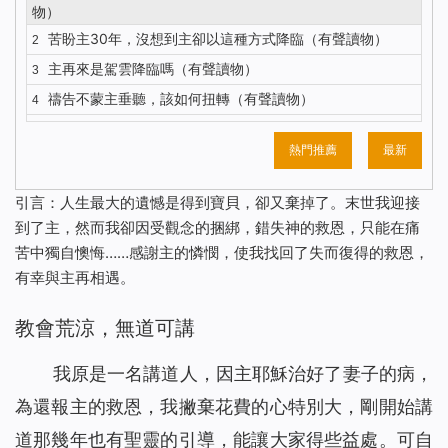
物）
苦盼主30年，沒想到主卻以這種方式降臨（有聲讀物）
2
主再來是駕雲降臨嗎（有聲讀物）
3
禱告不蒙主垂聽，該如何扭轉（有聲讀物）
4
五餅二魚背後，主耶穌的心思到底是什麼？（有聲讀物）
5
熱門推薦
最新
你知道主耶穌復活顯現的更深意義嗎？（有聲讀物）
6
對聖經的這種觀念，讓我險些錯過主的再來（有聲讀物）
7
引言：人生最大的遺憾是得到寶貝，卻又棄掉了。末世我迎接
我終於明白了什麼才是有意義的人生（有聲讀物）
8
到了主，然而我卻因受觀念的捆綁，錯失神的救恩，只能在痛
解決禱告中的3個問題，我們的禱告才能蒙主垂聽（有聲讀
9
苦中獨自懊悔……感謝主的憐憫，使我找回了失而復得的救恩，
物）
有幸與主再相遇。
注重神的聲音才能迎接到主重歸（有聲讀物）
10
教會荒涼，無道可講
識破撒但詭計後，聚會親近神我不再缺席（有聲讀物）
11
與其昧著良心工作 不如做誠實人大膽地說NO（有聲讀物）
12
我原是一名講道人，因主耶穌治好了妻子的病，
聖經中得救與進天國其實是兩碼事（有聲讀物）
13
為還報主的救恩，我撇棄花費的心特別大，剛開始講
依靠神，收穫的不只是工作（有聲讀物）
14
道那幾年也有聖靈的引導，能讓大家得些益處。可自