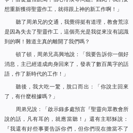
信仰逼迫：帶上癱瘓丈夫去逃亡（有聲讀物）
43
想重新獲得聖靈作工，就得跟上神的新工作啊！」
孩子病危，是神讓他化險為夷（有聲讀物）
44
聽了周弟兄的交通，我覺得挺有道理，教會荒涼
我們應該怎樣對待執政掌權的？（有聲讀物）
45
是因為失去了聖靈作工，這個亮光是我從來沒有認識
聖經的預言，我終於知道該怎麼對待了（有聲讀物）
46
當計劃趕不上變化時，你該怎麼辦（有聲讀物）
到的啊！難道主真的離開了我們嗎？
47
不會扶持幫助弟兄姊妹怎麼辦？這裡有三條實行路途（有聲
48
頓了頓，周弟兄高興地說：「我要告訴你一個好
讀物）
消息，主已經道成肉身回來了，發表了數百萬字的話
撒瑪利亞婦人的聰明之處（有聲讀物）
49
語，作了新時代的工作！」
防備法利賽人和撒都該人的酵(有聲讀物)
50
埃提阿伯太監接受福音給我們的啟示（有聲讀物）
51
聽後，我大吃一驚，脫口而出：「你說主回來
約拿為何被魚吞（有聲讀物）
52
了，有什麼根據嗎？」
我對「迦南婦人的信心」有了新的認識（有聲讀物）
53
周弟兄說：「啟示錄多處預言『
聖靈向眾教會所
為什麼只有彼得認出了主耶穌是基督？（有聲讀物）
54
說的話，凡有耳的，就應當聽！
』還有主耶穌說：
主耶穌為什麼稱許彼得的信呢（有聲讀物）
55
『
我還有好些事要告訴你們，但你們現在擔當不了