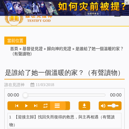
首頁
每日靈糧
天國福音
基督徒見證
信仰解答
聖經
當前位置
首頁
»
基督徒見證
»
歸向神的見證
»
是誰給了她一個溫暖的家？
（有聲讀物）
是誰給了她一個溫暖的家？（有聲讀物）
誰在見證神
11/03/2018
00:00
00:00
【迎接主歸】找回失而復得的救恩，與主再相遇（有聲讀
1
物）