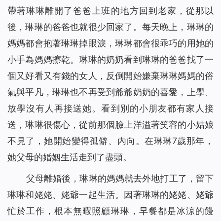
帶著琳琳離開了爸爸上班的地方回到老家，從那以
物）
當我改變自己的禱告後⋯⋯（有聲讀物）
30
後，琳琳的爸爸也就很少回家了。每天晚上，琳琳的
在死亡線上，誰為她帶來了希望之光？(有聲讀物)
31
媽媽都會抱著琳琳掉眼淚，琳琳都會很乖巧的用她的
風口浪尖，是誰保守爸爸平安回家？（有聲讀物）
32
小手為媽媽擦乾。琳琳的奶奶看到琳琳的爸爸找了一
有恩賜的人，真的是合神心意的人嗎（有聲讀物）
33
個又好看又有錢的女人，反倒開始嫌棄琳琳媽媽的俗
神將我從網絡遊戲的泥潭中救起（有聲讀物）
34
氣與平凡，琳琳也不再受到爺爺奶奶的喜愛，上學、
只要做到三方面，你與神就能保持正常關係（有聲讀物）
35
放學沒有人再接送她。看到別的小朋友都有家人接
基督徒靈修-掌握三要素，讓你與神更親近！（有聲讀物）
36
送，琳琳很傷心，從前那個臉上洋溢著笑容的小姑娘
是誰給了她一個溫暖的家？（有聲讀物）
37
不見了，她開始變得孤僻、內向。在琳琳7歲那年，
【基督徒日記】將心安靜在神面前的四條實行（有聲讀物）
38
她父母的婚姻生活走到了盡頭。
懷孕七個月的我，被綁架後……（有聲讀物）
39
擺脫網絡小說的誘惑，我正常了！（有聲讀物）
40
父母離婚後，琳琳的媽媽就去外地打工了，留下
「主耶穌不守安息日」給我們帶來的啟發（有聲讀物）
41
琳琳和姥姥、姥爺一起生活。因著琳琳的姥姥、姥爺
人生匆匆，我們該追求什麼？（有聲讀物）
42
忙於工作，根本無暇照顧琳琳，早餐都是冰涼的饅
信仰逼迫：帶上癱瘓丈夫去逃亡（有聲讀物）
43