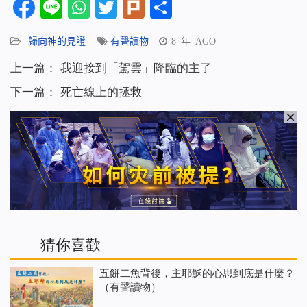
Facebook
Line
WhatsApp
Twitter
Plurk
分
享
歸向神的見證
有聲讀物
8 年 AGO
上一篇：
我迎接到「駕雲」降臨的主了
下一篇：
死亡線上的拯救
猜你喜歡
五餅二魚背後，主耶穌的心思到底是什麼？
（有聲讀物）