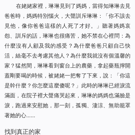
在姥姥家裡，琳琳見到了媽媽，當得知琳琳去見
爸爸時，媽媽特別惱火，大聲訓斥琳琳：「你不該去
見他，像你爸爸這樣的人死了才好。」聽著媽媽哀
怨、訓斥的話，琳琳也很痛苦，她不禁在心裡問：為
什麼沒有人顧及我的感受？為什麼爸爸只顧自己快
活，絲毫不去考慮其他人？為什麼我就沒有個溫馨的
家？猛然間，琳琳看到窗台上的農藥，拿起藥瓶擰開
蓋剛要喝的時候，被姥姥一把奪了下來，說：「你這
是幹什麼？你怎麼這麼傻呢？」此時的琳琳已經淚流
滿面，在院子裡大聲痛哭起來，琳琳的媽媽也滿臉是
淚，跑過來安慰她，那一刻，孤獨、淒涼、無助籠罩
著她的心……
找到真正的家