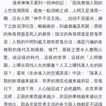
後來琳琳又看到一段神的話：「
因為整個人類的
上空混濁黑暗，毫無一點清晰之感，人間又是漆黑一
團，活在人間『伸手不見五指』，抬頭不見陽光，腳
下之路泥濘坑窪，蜿蜒曲折，到處都遍及死屍；黑暗
的角落裡盡是死人的屍骨；陰涼的角落裡盡是群鬼寄
居；人類的中間到處又都有群鬼出沒；滿是污穢的各
種獸的後代互相廝殺、慘鬥，廝殺之聲令人膽戰心
驚。就這樣的時代，這樣的世界，這樣的『人間樂
園』上哪去尋找人生的樂趣？人又上哪找著人生的歸
宿？
」還有《生命進入的交通講道》中說：「隨著人
類的敗壞越來越深，世界的潮流也越來越邪惡，世風
日下、道德下滑、人心險惡成了必然趨勢。在世界潮
流裡，正面的東西越來越少，邪惡的事物越來越佔主
導地位。因為充當世界主流的各方面人物都是不認識