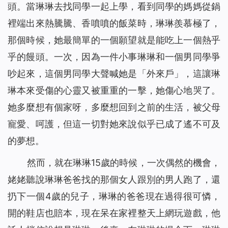
頭。當琳琳去找同學一起上學，看到同學的媽媽從鍋
孩子病危，是神讓他化險為夷（有聲讀物）
44
裡端出來熱騰騰、香噴噴的飯菜時，琳琳羨慕極了，
我們應該怎樣對待執政掌權的？（有聲讀物）
45
那個時候，她最簡單的一個願望就是能吃上一個熱乎
聖經的預言，我終於知道該怎麼對待了（有聲讀物）
46
乎的饅頭。一次，因為一件小事琳琳和一個男同學爭
當計劃趕不上變化時，你該怎麼辦（有聲讀物）
47
不會扶持幫助弟兄姊妹怎麼辦？這裡有三條實行路途（有聲
48
吵起來，這個男同學大聲喊她是「外來戶」，這讓琳
讀物）
琳本來受傷的心靈又被重重的一擊，她傷心地哭了。
撒瑪利亞婦人的聰明之處（有聲讀物）
49
她多麼想有個家呀，多麼想回到之前的生活，被父母
防備法利賽人和撒都該人的酵(有聲讀物)
50
寵愛、呵護，但這一切對她來說似乎已成了遙不可及
埃提阿伯太監接受福音給我們的啟示（有聲讀物）
51
的夢想。
約拿為何被魚吞（有聲讀物）
52
我對「迦南婦人的信心」有了新的認識（有聲讀物）
53
然而，就在琳琳15歲的時候，一次偶然的機會，
為什麼只有彼得認出了主耶穌是基督？（有聲讀物）
54
姥姥聽說琳琳爸爸找的那個女人跟別的男人跑了，還
主耶穌為什麼稱許彼得的信呢（有聲讀物）
55
扔下一個4歲的兒子，琳琳的爸爸現在過得很可憐，
開的鞋店也賠本，現在呆在家裡整天上網玩遊戲，他