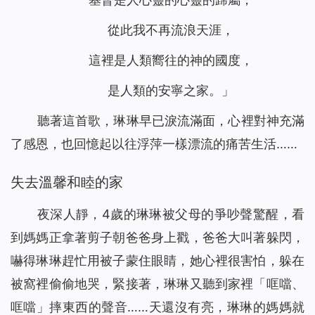
聖經裡的話都是神默示的嗎
16
神的拯救，使我脫離了「巫醫」的苦害（有聲讀物）
17
從此我不再流浪天涯，
神的話語帶領我走出家人圍攻（有聲讀物）
18
這裡是人類嚮往的神的國度，
看！主耶穌已「駕雲降臨」（有聲讀物）
19
放下賭博後真輕鬆（有聲讀物）
是人類的安寧之家。」
20
【基督徒必讀】基督徒當如何對待聖經預言（有聲讀物）
21
聽著這首歌，琳琳早已淚流滿面，心裡對神充滿
神用皮子給亞當夏娃做衣服穿的心意是什么（有聲讀物）
22
了感恩，也回憶起以往浮萍一樣漂流的痛苦生活……
為什麼禁食禱告，教會荒涼的問題還是沒有得到解決（有聲
23
讀物）
失去溫馨和睦的家
信主卻白天犯罪、晚上認罪的人能進天國嗎 （有聲讀物）
24
你知道如何禱告才能得到主的回應嗎（有聲讀物）
25
夜深人靜，4歲的琳琳被父母的爭吵聲驚醒，看
找回初心，誠實做人（有聲讀物）
26
到媽媽正拿著剪子朝爸爸身上戳，爸爸大叫著躲閃，
在神凡事都能！ ——一名年近70歲基督徒的演員經歷（有
27
嚇得琳琳趕忙用被子蒙住眼睛，她心裡很害怕，躲在
聲讀物）
被窩裡偷偷地哭，緊接著，琳琳又聽到家裡「哐噹、
從富翁的空中樓閣夢帶來的啟發（有聲讀物）
28
哐噹」摔東西的聲音……天還沒有亮，琳琳的媽媽就
從「神尋找迷路羊」的比喻中看到神對人類的愛惜（有聲讀
29