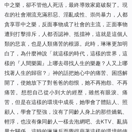
中之樂，卻不管他人死活，最終導致家庭破裂了。現
在的社會潮流充滿邪惡、淫亂成性、崇尚暴力，人都
貪享罪中之樂，反面事物成了社會的主流，正面事物
遭到打擊排斥，人都否認神、抵擋神，這就是這個人
類的悲哀，也是人類痛苦的根源。此時，琳琳更加明
白了，為什麼神說「
就這樣的時代，這樣的世界，這
樣的『人間樂園』上哪去尋找人生的樂趣？人又上哪
找著人生的歸宿？
」神的話把她心中的痛苦、困惑解
開了，使她放下了對爸爸的怨恨，她不再抱怨、不再
痛苦。想想自己從小到大的經歷，雖然有眼淚、痛
苦，但是在這樣的環境中成長，她學會了體貼人、照
顧人，學會了堅強，沒有了同齡人身上的那些嬌氣、
輕浮，也沒有像同齡人一樣去泡網吧、去
KTV、亂搞
男女關係。這時的琳琳反而覺得藉著這樣的環境能使