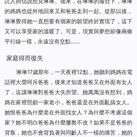
託人捎信說想見琳琳。後來，在琳琳的撮合下，琳琳
的媽媽也從外地回來又和爸爸走到一起。從那以後，
琳琳覺得她一直想要有個家的願望終於實現了，這下
又可以享受家的溫暖了。可是，現實與夢想卻像兩條
平行線一樣，永遠沒有交點……
家庭得而復失
琳琳17歲那年，一天夜裡12點，她聽到媽媽在電
話裡大聲呵斥爸爸，後來才知道爸爸又在外面有女人
了，這讓琳琳對爸爸大失所望。她萬萬沒有想到，媽
媽在家裡照顧一家老小，爸爸還是在外面亂搞女人。
她恨爸爸為什麼老在外面找女人？為什麼不考慮這個
家？她不明白爸爸為什麼屢教不改？如果不是爸爸的
背叛，她也不會背負著與同齡人不一樣的痛苦，她的