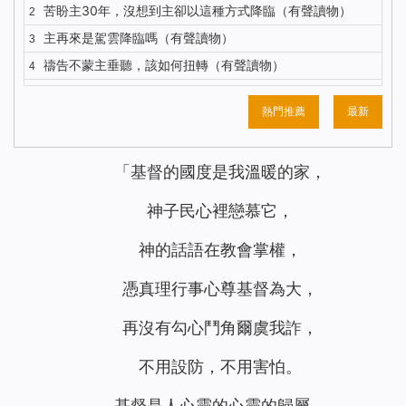
苦盼主30年，沒想到主卻以這種方式降臨（有聲讀物）
2
主再來是駕雲降臨嗎（有聲讀物）
3
禱告不蒙主垂聽，該如何扭轉（有聲讀物）
4
五餅二魚背後，主耶穌的心思到底是什麼？（有聲讀物）
5
熱門推薦
最新
你知道主耶穌復活顯現的更深意義嗎？（有聲讀物）
6
對聖經的這種觀念，讓我險些錯過主的再來（有聲讀物）
7
「基督的國度是我溫暖的家，
我終於明白了什麼才是有意義的人生（有聲讀物）
8
解決禱告中的3個問題，我們的禱告才能蒙主垂聽（有聲讀
9
神子民心裡戀慕它，
物）
神的話語在教會掌權，
注重神的聲音才能迎接到主重歸（有聲讀物）
10
識破撒但詭計後，聚會親近神我不再缺席（有聲讀物）
11
憑真理行事心尊
基督為大，
與其昧著良心工作 不如做誠實人大膽地說NO（有聲讀物）
12
再沒有勾心鬥角爾虞我詐，
聖經中得救與進天國其實是兩碼事（有聲讀物）
13
依靠神，收穫的不只是工作（有聲讀物）
14
不用設防，不用害怕。
身患淋巴癌，是神將我從死亡邊緣救回（有聲讀物）
15
基督是人心靈的心靈的歸屬，