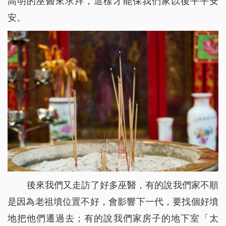
高明的巫醫來求拜，這樣才能保我們家以後平平安
信仰逼迫：帶上癱瘓丈夫去逃亡（有聲讀物）
43
安。
孩子病危，是神讓他化險為夷（有聲讀物）
44
我們應該怎樣對待執政掌權的？（有聲讀物）
45
聖經的預言，我終於知道該怎麼對待了（有聲讀物）
46
當計劃趕不上變化時，你該怎麼辦（有聲讀物）
47
不會扶持幫助弟兄姊妹怎麼辦？這裡有三條實行路途（有聲
48
讀物）
撒瑪利亞婦人的聰明之處（有聲讀物）
49
防備法利賽人和撒都該人的酵(有聲讀物)
50
埃提阿伯太監接受福音給我們的啟示（有聲讀物）
51
約拿為何被魚吞（有聲讀物）
52
我對「迦南婦人的信心」有了新的認識（有聲讀物）
53
後來我們又走訪了好多巫醫，有的說我們家不順
為什麼只有彼得認出了主耶穌是基督？（有聲讀物）
54
是因為老祖墳位置不好，會影響下一代，要找個好墳
主耶穌為什麼稱許彼得的信呢（有聲讀物）
55
地把他們遷過去；有的說我們家房子的地下室「太