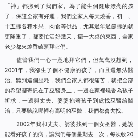
身患淋巴癌，是神將我從死亡邊緣救回（有聲讀物）
15
「神」都搬到了我們家。為了能生個健康漂亮的孩
聖經裡的話都是神默示的嗎
16
子，保證全家有好運，我們全家人每天燒香，初一、
神的拯救，使我脫離了「巫醫」的苦害（有聲讀物）
17
十五擺各種水果、肉食等供品，尤其過年過節擺的就
神的話語帶領我走出家人圍攻（有聲讀物）
18
更隆重了，都要忙活好幾天，擺一大桌的東西，全家
看！主耶穌已「駕雲降臨」（有聲讀物）
19
老少都來燒香磕頭拜它們。
放下賭博後真輕鬆（有聲讀物）
20
【基督徒必讀】基督徒當如何對待聖經預言（有聲讀物）
21
儘管我們一心一意地拜它們，但萬萬沒想到，
神用皮子給亞當夏娃做衣服穿的心意是什么（有聲讀物）
22
2001年，我卻生了個不健康的孩子，而且還無法醫
為什麼禁食禱告，教會荒涼的問題還是沒有得到解決（有聲
23
治。聽到這個噩耗，我們全家人都很痛苦，就把全部
讀物）
的希望都寄託在了巫醫身上，一邊在家裡燒香為孩子
信主卻白天犯罪、晚上認罪的人能進天國嗎 （有聲讀物）
24
祈求，一邊與丈夫、婆婆抱著孩子到處找巫醫給醫
你知道如何禱告才能得到主的回應嗎（有聲讀物）
25
找回初心，誠實做人（有聲讀物）
治，只要聽說哪裡有高明的巫醫，我們都會去找。
26
在神凡事都能！ ——一名年近70歲基督徒的演員經歷（有
27
2002年我和丈夫、婆婆找到一個女巫醫，她說
聲讀物）
能看好孩子的病，讓我們每個星期去一次，每次收20
從富翁的空中樓閣夢帶來的啟發（有聲讀物）
28