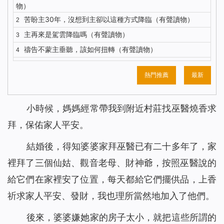
物）
苦盼主30年，沒想到主卻以這種方式降臨（有聲讀物）
2
主再來是駕雲降臨嗎（有聲讀物）
3
禱告不蒙主垂聽，該如何扭轉（有聲讀物）
4
五餅二魚背後，主耶穌的心思到底是什麼？（有聲讀物）
5
熱門推薦
最新
你知道主耶穌復活顯現的更深意義嗎？（有聲讀物）
6
對聖經的這種觀念，讓我險些錯過主的再來（有聲讀物）
7
小時候，媽媽經常帶我到附近村莊找巫醫燒香求
我終於明白了什麼才是有意義的人生（有聲讀物）
8
拜，保佑家人平安。
解決禱告中的3個問題，我們的禱告才能蒙主垂聽（有聲讀
9
物）
結婚後，得知婆婆家拜巫醫已有二十多年了，家
注重神的聲音才能迎接到主重歸（有聲讀物）
10
裡拜了三個仙姑、觀音老母、財神爺，
按照巫醫說的
識破撒但詭計後，聚會親近神我不再缺席（有聲讀物）
11
給它們在家裡安了位置，
每天都給它們擺供品，上香
與其昧著良心工作 不如做誠實人大膽地說NO（有聲讀物）
12
祈求家人平安、發財，我也理所當然地加入了他們。
聖經中得救與進天國其實是兩碼事（有聲讀物）
13
依靠神，收穫的不只是工作（有聲讀物）
14
後來，婆婆嫌她家的房子太小，就把這些所謂的