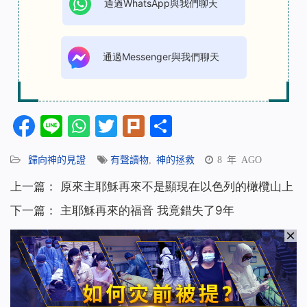
通過WhatsApp與我們聊天
通過Messenger與我們聊天
Facebook
Line
WhatsApp
Twitter
Plurk
分
享
歸向神的見證
有聲讀物
,
神的拯救
8 年 AGO
上一篇：
原來主耶穌再來不是顯現在以色列的橄欖山上
下一篇：
主耶穌再來的福音 我竟錯失了9年