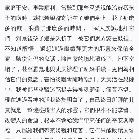
家庭平安、事業順利。當聽到那些巫婆說能治好我孩
子的病時，就把希望都寄託在了她們身上，花了那麼
多的錢，浪費了那麼多的時間，一家人虔誠地拜它
們，到最後孩子還是夭折了。被它們愚弄
蒙
在鼓裡，
不知道醒悟，還想通過繼續拜更大的邪靈來保佑全
家，聽從它們的鬼話，將自家的墳地遷移了、地下室
堵了，甚至愚蠢地與丈夫辦理了離婚手續，更因為相
信它們的鬼話，害怕災難會隨時臨到，天天活在恐懼
中。我被那些巫醫迷惑捉弄得神魂顛倒，痛苦不堪。
現在通過看神的話我終於明白了，自己終日所拜的其
實就是一幫迷惑殘害人的邪靈，它們根本不能掌管、
改變人的命運，根本不會給我們帶來任何的平安與幸
福，只能給我們帶來災難和痛苦，它們只能敗壞人坑