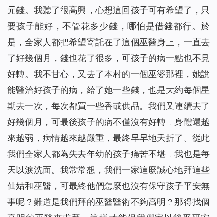
元錢。我聽了很高興，心想這回孩子可有希望了，只
從「神尋找迷路羊」的比喻中看到神對人類的愛惜（有聲讀
29
物）
要孩子能好，不管花多少錢，哪怕是借錢都行。於
當我改變自己的禱告後⋯⋯（有聲讀物）
30
是，全家人
都
把希望寄託在了這個巫醫身上，一直去
在死亡線上，誰為她帶來了希望之光？(有聲讀物)
31
了好幾個月，錢也花了很多，可孩子的病一點也不見
風口浪尖，是誰保守爸爸平安回家？（有聲讀物）
32
好轉。我不甘心，又去了本村的一個巫婆那裡，她說
有恩賜的人，真的是合神心意的人嗎（有聲讀物）
33
能醫治好孩子的病，給了她一些錢，也是大約每個星
神將我從網絡遊戲的泥潭中救起（有聲讀物）
34
期去一次，每次都買一些香或供品。我們又連續去了
只要做到三方面，你與神就能保持正常關係（有聲讀物）
35
好幾個月，
可最後孩子的病不僅沒有好轉，身體還越
基督徒靈修-掌握三要素，讓你與神更親近！（有聲讀物）
36
來越弱，病情越來越嚴重，最終早早地夭折了。從此
是誰給了她一個溫暖的家？（有聲讀物）
37
【基督徒日記】將心安靜在神面前的四條實行（有聲讀物）
我們全家人都為失去年幼的孩子痛苦不堪，我也是每
38
懷孕七個月的我，被綁架後……（有聲讀物）
39
天以淚洗面。我常常想，我們一家這麼誠心地拜這些
擺脫網絡小說的誘惑，我正常了！（有聲讀物）
40
仙姑和巫醫，可最終他們怎麼也沒有保守孩子平安無
「主耶穌不守安息日」給我們帶來的啟發（有聲讀物）
41
事呢？難道是我們拜的巫醫醫術不夠高明？那得找個
人生匆匆，我們該追求什麼？（有聲讀物）
42