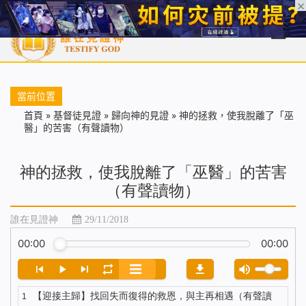
首頁
每日靈糧
天國福音
基督徒見證
信仰解答
聖經
當前位置
首頁
»
基督徒見證
»
歸向神的見證
»
神的拯救，使我脫離了「巫
醫」的苦害（有聲讀物）
神的拯救，使我脫離了「巫醫」的苦害
（有聲讀物）
誰在見證神
29/11/2018
00:00
00:00
【迎接主歸】找回失而復得的救恩，與主再相遇（有聲讀
1