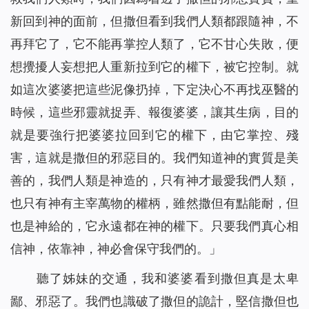
新回到神的面前，但撒但看到我們人類都跟隨神，不
再拜它了，它不能再掌控人類了，
它
不甘心失敗，便
想攪擾人妄想把人重新拉到它的權下，被它控制。就
如這次婆婆把這些泥像扔掉，下定決心不再找巫醫的
時候，這些邪靈就捉弄、報復婆婆，讓其生病，目的
就是要強行把婆婆拉回到它的權下，由它掌控、殘
害，這就是撒但的邪惡目的。我們知道神的實質是美
善的，我們人類是神造的，只有神才最愛我們人類，
也只有神有主宰萬物的權柄，雖然撒但有點能耐，但
也是神給的，它永遠都在神的權下。只要我們真心相
信神，依靠神，神必會保守我們的。」
聽了姊妹的交通，我和婆婆看到撒但真是太卑
鄙、邪惡了。
我們也識破了撒但的詭計，堅信撒但也