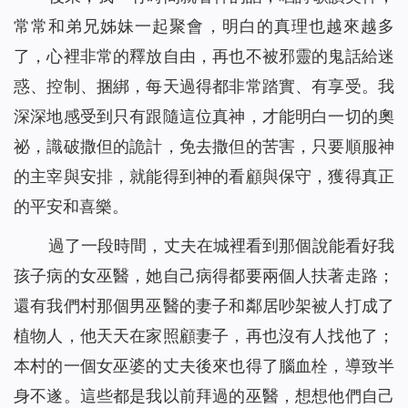
常常和弟兄姊妹一起聚會，明白的真理也越來越多
了，心裡非常的釋放自由，再也不被邪靈的鬼話給迷
惑、控制、捆綁，每天過得都非常踏實、有享受。我
深深地感受到只有跟隨這位真神，才能明白一切的奧
祕，識破撒但的詭計，免去撒但的苦害，只要順服神
的主宰與安排，就能得到神的看顧與保守，獲得真正
的平安和喜樂。
過了一段時間，丈夫在城裡看到那個說能看好我
孩子病的女巫醫，她自己病得都要兩個人扶著走路；
還有我們村那個男巫醫的妻子和鄰居吵架被人打成了
植物人，他天天在家照顧妻子，再也沒有人找他了；
本村的一個女巫婆的丈夫後來也得了腦血栓，導致半
身不遂。這些都是我以前拜過的巫醫，想想他們自己