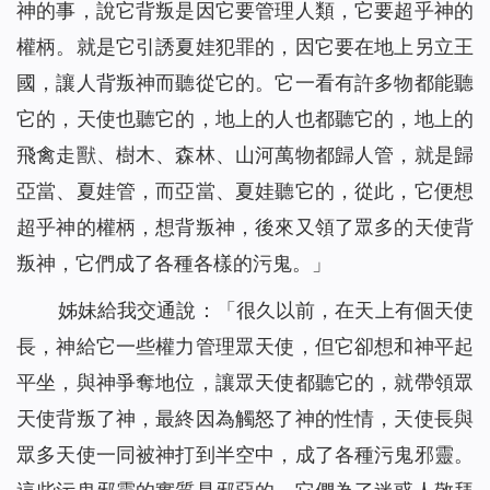
神的事，說它背叛是因它要管理人類，它要超乎神的
權柄。就是它引誘夏娃犯罪的，因它要在地上另立王
國，讓人背叛神而聽從它的。它一看有許多物都能聽
它的，天使也聽它的，地上的人也都聽它的，地上的
飛禽走獸、樹木、森林、山河萬物都歸人管，就是歸
亞當、夏娃管，而亞當、夏娃聽它的，從此，它便想
超乎神的權柄，想背叛神，後來又領了眾多的天使背
叛神，它們成了各種各樣的污鬼。
」
姊妹給我交通說：「很久以前，在天上有個天使
長，神給它一些權力管理眾天使，但它卻想和神平起
平坐，與神爭奪地位，讓眾天使都聽它的，就帶領眾
天使背叛了神，最終因為觸怒了神的性情，天使長與
眾多天使一同被神打到半空中，成了各種污鬼邪靈。