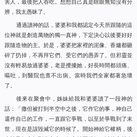
害人，最後把人吞吃。想想自己真是瞎眼無知沒有分
辨，我太愚昧了。
通過讀神的話，婆婆和我都認定今天所跟隨的這
位神就是創造萬物的獨一真神，下定決心以後要好好
跟隨造物的主。於是，婆婆把家裡的泥像、香爐都砸
碎了扔掉，不再拜它們、受它們的愚弄了。但邪靈並
沒有輕易放過婆婆，老是攪擾她，好長時間都頭痛、
嘔吐，到醫院也查不出病。當時我們全家都著急壞
了。
後來在聚會中，姊妹給我和婆婆讀了一段神的
話
：
「
撒但被打到半空中之後，它作它的事，神自己
還作自己的工作，一直跟它爭戰，以至於爭戰到了末
世，現在是該毀滅它的時候了。開始神給它權柄，後