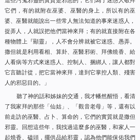
這些污鬼邪靈的實質是邪惡的，它們為了迷惑人敬拜
它們，有的就附在巫婆、巫醫的身上，所以有的巫
婆、巫醫就能說出一些常人無法知道的事來迷惑人，
捉弄人，人就誤把他們當神來拜；有的就直接附在各
種物體上『顯靈』，人不會分辨就被它迷惑、愚弄。
撒但
就是
利用看相、算卦、巫醫邪術、拜佛燒香、給
人看病等方式來迷惑人、控制人、捆綁人，讓人都對
它言聽計從，把它當神來拜，達到它掌控人類、殘害
人的邪惡目的。」
聽了神的話和姊妹的交通，我才幡然醒悟，看清
了我家拜的那些「仙姑」、「觀音老母」等，還有以
前走訪的巫醫、占卜、算命的，它們的實質就是撒但
邪靈。回想這些年，我找過這麼多的巫醫，和家人一
起燒香、磕頭，擺供品給邪靈，認為他們能保佑我們