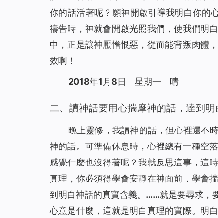
在死亡線上，誰為她帶來了希望之光？(有聲讀物)
31
你的話活著呢？願神開啟引導我明白你的
風口浪尖，是誰保守爸爸平安回家？（有聲讀物
32
禱告時，神就會開啟光照我們，使我們明
有恩賜的人，真的是合神心意的人嗎（有聲讀物
33
中，正是讓神厭憎恨惡，從而能背叛肉體
神將我從網絡遊戲的泥潭中救起（有聲讀物）
34
效啊！
只要做到三方面，你與神就能保持正常關係（有
35
2018年1月8日 星期一 晴
基督徒靈修-掌握三要素，讓你與神更親近！（有
36
是誰給了她一個溫暖的家？（有聲讀物）
37
二、讀神話要用心揣摩神的話，達到明
【基督徒日記】將心安靜在神面前的四條實行（
38
晚上靈修，我讀神的話，但心裡還不
懷孕七個月的我，被綁架後……（有聲讀物）
39
神的話。可準備休息時，心裡總有一種空
擺脫網絡小說的誘惑，我正常了！（有聲讀物）
40
感覺什麼也沒得著呢？我就反思這事，這
「主耶穌不守安息日」給我們帶來的啟發（有聲
41
真理，你必須得學會安靜在神面前，學會
人生匆匆，我們該追求什麼？（有聲讀物）
42
到明白神話的真實含義。……就是要尋求，
信仰逼迫：帶上癱瘓丈夫去逃亡（有聲讀物）
43
心意是什麼，這就是明白真理的實際。明
孩子病危，是神讓他化險為夷（有聲讀物）
44