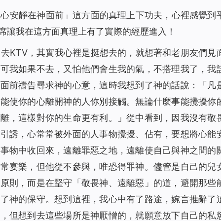
把心安靜在神面前」這方面的真理上下功夫，心裡感覺到
席讓我在這方面真理上有了實際的經歷進入！
去KTV，其實我心裡
是挺想去的，就想著和老朋友們見
，可我如果不去，又怕他們會生我的氣，不搭理我了，我
神面前禱告尋求神的心意，這時我想到了神的話說：「
凡
是能使你的心離開神的人你別接觸。無論什麼事能攪擾你
遠離，這樣對你的生命更有利。
」從中看到，因我沒有敬
的引誘，心常常被外面的人事物攪擾、佔有，要想將心能
人事物中收回來，遠離罪惡之地，遠離使自己與神之間的
經常宴樂，但他從不參與，唯恐得罪神。儘管是自己的兒
的原則，而是在堅守「敬畏神、遠離惡」的道，避開那些
蒙了神的保守。想到這裡，我心中有了路途，婉言推辭了
捨，但想到去這些場所是神厭憎的，就願意放下自己的私