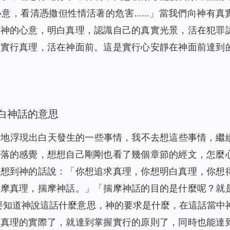
1717
00:00
心意，看清憑撒但性情活著的危害……」當我們向神有真
）
1447
13:35
白神的心意，明白真理，認識自己的真實光景，活在犯罪
）
1459
00:00
，實行真理，活在神面前。這是實行心安靜在神面前達到
1528
24:10
聲讀物）
2050
14:37
聲讀物）
2061
12:30
1525
19:41
白神話的意思
有聲讀物）
1803
15:41
時地浮現出白天發生的一些事情，我不去想這些事情，繼
1683
16:00
落落的感覺，想想自己剛剛也看了幾個章節的經文，怎麼
1610
16:32
時想到神的話說：「
你想追求真理，你想明白真理，你想
讀物）
1604
12:29
揣摩真理，揣摩神話。
」「
揣摩神話的目的是什麼呢？就
2381
10:48
要知道神說這話什麼意思，神的要求是什麼，在這話當中
1397
14:24
白真理的實際了，就達到掌握實行的原則了，同時也能達
1660
00:00