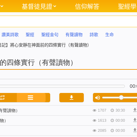
基督徒見證
信仰解答
聖經學
讚美詩歌
聖經
聖經金句
有聲讀物
詩歌
生命
日記】將心安靜在神面前的四條實行（有聲讀物）
的四條實行（有聲讀物）
00:
有聲讀物）
1707
30:30
物）
1613
00:00
2085
00:00