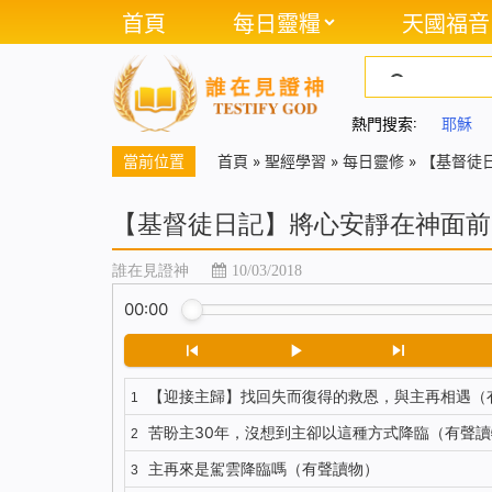
首頁
每日靈糧
天國福音
熱門搜索:
耶穌
當前位置
首頁
»
聖經學習
»
每日靈修
»
【基督徒
【基督徒日記】將心安靜在神面前
誰在見證神
10/03/2018
00:00
【迎接主歸】找回失而復得的救恩，與主再相遇（
1
苦盼主30年，沒想到主卻以這種方式降臨（有聲讀
2
主再來是駕雲降臨嗎（有聲讀物）
3