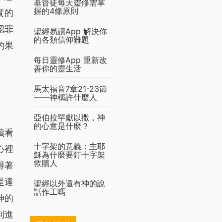
基督徒每天靈修需掌
握的4條原則
實的
認罪
聖經易讀App 解決你
的各類信仰難題
的果
每日靈修App 重新改
善你的靈生活
馬太福音7章21-23節
——神稱許什麼人
亞伯拉罕獻以撒，神
的心意是什麼？
續看
十字架的意義：主耶
心裡
穌為什麼要釘十字架
救贖人
得著
是達
聖經以外還有神的說
話作工嗎
神的
到進