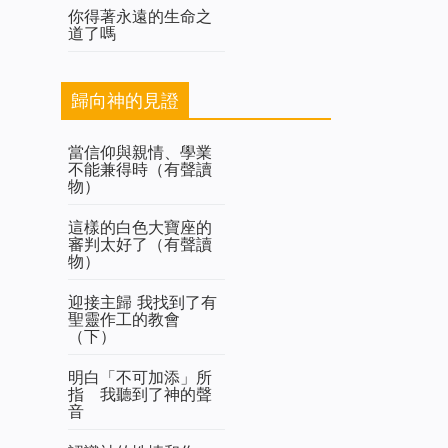
你得著永遠的生命之
道了嗎
歸向神的見證
當信仰與親情、學業
不能兼得時（有聲讀
物）
這樣的白色大寶座的
審判太好了（有聲讀
物）
迎接主歸 我找到了有
聖靈作工的教會
（下）
明白「不可加添」所
指 我聽到了神的聲
音