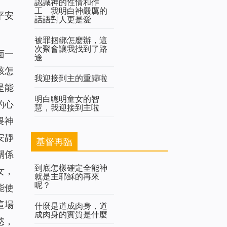
認識神的性情和作
工 我明白神嚴厲的
平安
話語對人更是愛
被罪捆綁怎麼辦，這
次聚會讓我找到了路
面一
途
該怎
我迎接到主的重歸啦
是能
明白聰明童女的智
的心
慧，我迎接到主啦
畏神
安靜
基督再臨
關係
到底怎樣確定全能神
女，
就是主耶穌的再來
呢？
能使
這場
什麼是道成肉身，道
成肉身的實質是什麼
慾，