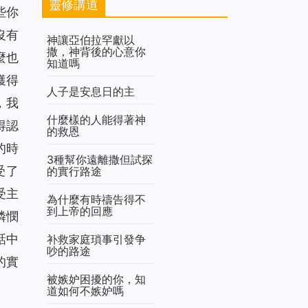
靈修講道
些你
沒有
神讓亞伯拉罕獻以
撒，神背後的心意你
麼也
知道嗎
獲得
人子是安息日的主
，我
什麼樣的人能得著神
得認
的救恩
的時
3種幫你遠離撒但試探
受了
的實行路途
受主
為什麼有時禱告得不
到上帝的回應
憐憫
話中
补救家庭瑣事引發争
吵的路途
的實
被嫉妒困擾的你，知
道如何不嫉妒嗎