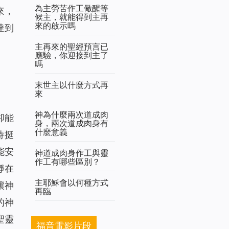
為主勞苦作工儆醒等
來，
候主，就能得到主再
來的啟示嗎
達到
主再來的聖經預言已
應驗，你迎接到主了
嗎
末世主以什麼方式再
來
神為什麼兩次道成肉
卻能
身，兩次道成肉身有
什麼意義
時挺
能安
神道成肉身作工與靈
作工有哪些區別？
靜在
主耶穌會以何種方式
讓神
再臨
的神
聖靈
福音電影片段