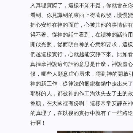
入真理實際了，這樣不知不覺，你就會在
我們應該怎樣對待執政掌權的？（有聲讀物）
45
看到、你見識到的東西上得著啟發，慢慢
聖經的預言，我終於知道該怎麼對待了（有聲讀
46
把心安靜在神的面前，心被其他的事情佔
當計劃趕不上變化時，你該怎麼辦（有聲讀物）
47
得不著。從神的話中看到，在讀神的話時
不會扶持幫助弟兄姊妹怎麼辦？這裡有三條實行
48
開啟光照，從而明白神的心意和要求，這
撒瑪利亞婦人的聰明之處（有聲讀物）
49
們越這樣實行，心就越能安靜下來。比如
防備法利賽人和撒都該人的酵(有聲讀物)
50
真揣摩神說這句話的意思是什麼，神說虛
埃提阿伯太監接受福音給我們的啟示（有聲讀物
51
候，哪些人願意虛心尋求，得到神的開啟
約拿為何被魚吞（有聲讀物）
52
神的新工作，從律法的捆綁枷鎖中走出來
我對「迦南婦人的信心」有了新的認識（有聲讀
53
耶穌的人，都被神的作工淘汰失去了主的
為什麼只有彼得認出了主耶穌是基督？（有聲讀
54
眷顧，在天國裡有份啊！這樣常常安靜在
主耶穌為什麼稱許彼得的信呢（有聲讀物）
55
的真理了，在以後的實行中就有了一些路
行啊！