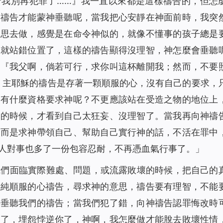
守我別再犯罪了……』我一直以來都是這樣禱告的，但怎
2351
00:00
麼禱告才能蒙神垂聽呢，當我把心安靜在神面前時，我突
2001
00:00
意思去做，感覺是在命令神似的，就像不懂事的孩子總是
1849
00:00
樣就站錯位置了，這樣的禱告顯得沒理智，神怎麼會垂聽
聲讀物）
2773
00:00
：『
我父啊，倘若可行，求你叫這杯離開我；然而，不要
聲讀物）
2527
00:00
9）主耶穌的禱告是存著一顆順服的心，沒有自己的要求，
解決（有聲讀物）
2052
00:00
物有什麼資格要求神呢？不更應該站在受造之物的地位上
聲讀物）
1990
00:00
些的時候，才看到自己太狂妄、沒理智了。當我再向神禱
）
2350
09:26
，而是求神帶領自己、幫助自己實行神的話，不活在罪中
1933
00:00
人對事也多了一份包容忍耐，不再憑血氣行事了。」
員經歷（有聲讀物）
2255
19:40
我們面臨實際難處、問題，或流露敗壞的時候，把自己的
1515
12:06
單純順服的心禱告，尋求神的意思，禱告要有理智，不能
惜（有聲讀物）
2108
00:00
才垂聽我們的禱告；當我們犯了錯，向神禱告認罪悔改時
1861
17:18
壞了，埋怨悖逆你了，神啊，我怎麼做才能脫去敗壞性情