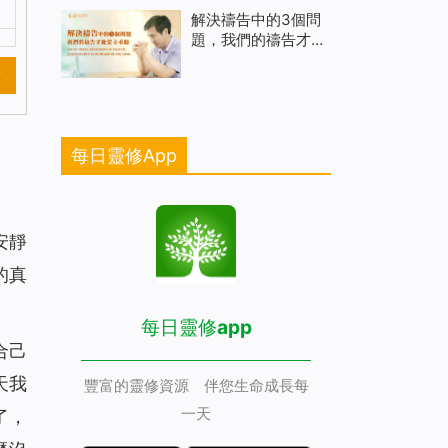
解決禱告中的3個問
題，我們的禱告才能
蒙主垂聽（有聲讀
新
物）
每日靈修App
安靜
的真
每日靈修app
合己
天我
豐富的靈修資源 伴您生命成長每
一天
了，