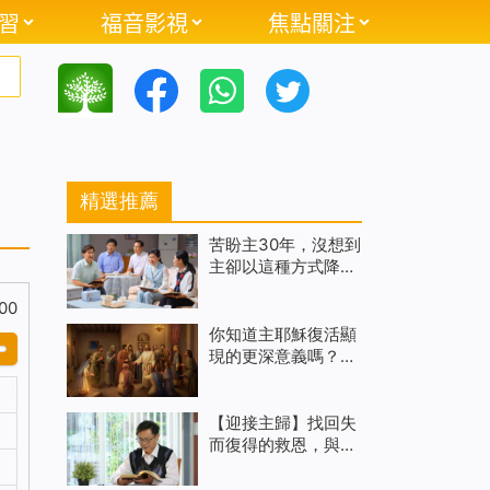
習
福音影視
焦點關注
精選推薦
苦盼主30年，沒想到
主卻以這種方式降臨
（有聲讀物）
00
你知道主耶穌復活顯
現的更深意義嗎？
（有聲讀物）
【迎接主歸】找回失
而復得的救恩，與主
再相遇（有聲讀物）