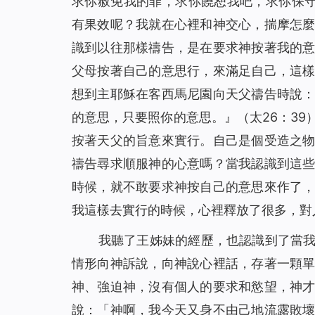
求你赦免我的罪，求你饒恕我吧，求你保
神的話語帶領我走出家人圍攻（有聲讀物）
18
有果效呢？我就在心裡和神交心，揣摩怎
看！主耶穌已「駕雲降臨」（有聲讀物）
19
識到以往那樣禱告，是在要求神按著我的
放下賭博後真輕鬆（有聲讀物）
20
父母按著自己的意思行，來滿足自己，這
【基督徒必讀】基督徒當如何對待聖經預言（有
21
想到主耶穌在客西馬尼園向天父禱告時說
神用皮子給亞當夏娃做衣服穿的心意是什么（有
22
的意思，只要照你的意思。
』（太26：3
為什麼禁食禱告，教會荒涼的問題還是沒有得到
23
按著天父的旨意來實行。自己是個受造之
信主卻白天犯罪、晚上認罪的人能進天國嗎 （有
24
禱告尋求順服神的心意嗎？當我認識到這
你知道如何禱告才能得到主的回應嗎（有聲讀物
25
時候，就不敢要求神按自己的意思來作了
找回初心，誠實做人（有聲讀物）
26
我這樣去實行的時候，心裡釋放了很多，對
在神凡事都能！ ——一名年近70歲基督徒的演
27
我聽了王姊妹的經歷，也認識到了當
從富翁的空中樓閣夢帶來的啟發（有聲讀物）
28
情形向神訴說，向神說心裡話，存著一顆
從「神尋找迷路羊」的比喻中看到神對人類的愛
29
神、強迫神，沒有個人的要求和慾望，神
當我改變自己的禱告後⋯⋯（有聲讀物）
30
說：「神啊，我今天又身不由己地流露敗