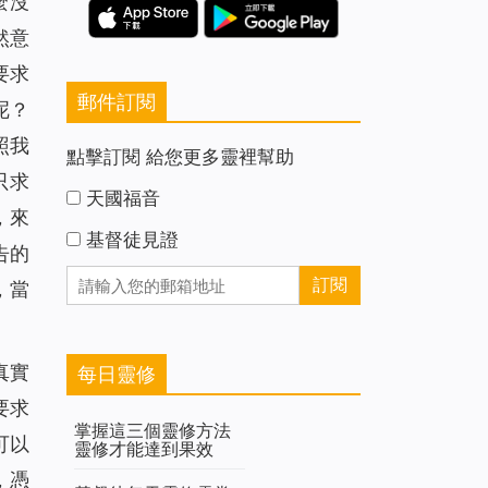
麼沒
然意
要求
郵件訂閱
呢？
照我
點擊訂閱 給您更多靈裡幫助
只求
天國福音
，來
基督徒見證
告的
，當
真實
每日靈修
要求
掌握這三個靈修方法
可以
靈修才能達到果效
，憑