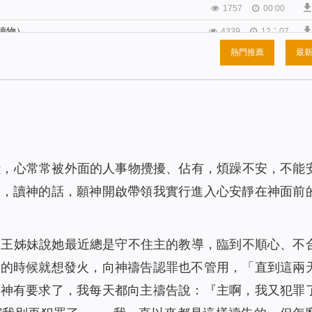
1757
00:00
讀物）
4339
12：07
熱門推薦
最
）
2833
16:49
讀物）
1543
00:00
2855
00:00
（有聲讀物）
2774
00:00
2102
00:00
淺，心常常被外面的人事物攪擾、佔有，煩躁不安，不能
讀物）
2844
00:00
求，讀神的話，願神開啟帶領我實行進入心安靜在神面前
有聲讀物）
1845
00:00
1880
22:04
2533
19:53
，王姊妹說她最近總是守不住主的教導，臨到不順心、不
物）
2209
00:00
了的時候就想發火，向神禱告認罪也不管用，「直到這兩
1729
00:00
對神有要求了，我每天都向主禱告說：『主啊，我又犯罪
物）
2226
21:58