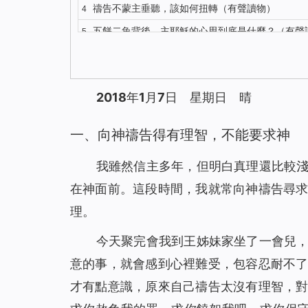
禱告不蒙主垂聽，該如何扭轉（有聲讀物）
4
五餅二魚背後，主耶穌的心思到底是什麼？（有聲
5
你知道主耶穌復活顯現的更深意義嗎？（有聲讀物
6
對聖經的這種觀念，讓我險些錯過主的再來（有聲
7
2018年1月7日 星期日 晴
我終於明白了什麼才是有意義的人生（有聲讀物）
8
解決禱告中的3個問題，我們的禱告才能蒙主垂聽
9
一、向神禱告得有理智，不能要求神
注重神的聲音才能迎接到主重歸（有聲讀物）
10
我雖然信主多年，但明白真理還比較
識破撒但詭計後，聚會親近神我不再缺席（有聲
11
在神面前。這段時間，我就常向神禱告尋
與其昧著良心工作 不如做誠實人大膽地說NO（
12
理。
聖經中得救與進天國其實是兩碼事（有聲讀物）
13
依靠神，收穫的不只是工作（有聲讀物）
14
今天聚完會我到王姊妹家坐了一會兒
身患淋巴癌，是神將我從死亡邊緣救回（有聲讀
15
意的事，就會感到心裡難受，包容忍耐不
聖經裡的話都是神默示的嗎
16
才有點意識，原來自己禱告太沒有理智，
神的拯救，使我脫離了「巫醫」的苦害（有聲讀
17