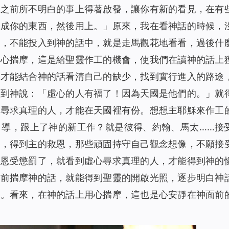
你之前所不明白的事上得著啟發，讓你有新的看見，在有
1463
00:00
變成你的東西，然後用上。
」原來，我在看神話的時候，
物）
1848
12:04
有，不能投入到神的話中，就是走馬觀花地看看，過後什
1799
10:25
用心揣摩，這是給聖靈作工的機會，使我們在讀神的話上
路途（有聲讀物）
1697
00:00
樣才能結合神的話看清自己的缺少，找到實行進入的路途
2508
00:00
看到神說：「
虛心的人有福了！因為天國是他們的。
」就
1830
07:12
心尋求真理的人，才能在天國裡有份。想想主耶穌來作工
）
1613
07:33
引導，跟上了神的新工作？就是彼得、約翰、馬太……接
1869
09:35
了，得到主的救恩，那些頑固持守自己觀念想像，不願接
物）
1689
12:21
救恩受懲罰了，就看到虛心尋求真理的人，才能得到神的
物）
2271
00:00
神前揣摩神的話，就能得到聖靈的開啟光照，逐步明白神
1655
13:49
途。看來，在神的話上用心揣摩，這也是心安靜在神面前