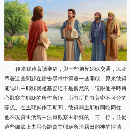
從「神尋找迷路羊」的比喻中看到神對人類的愛惜（有聲讀
29
物）
當我改變自己的禱告後⋯⋯（有聲讀物）
30
在死亡線上，誰為她帶來了希望之光？(有聲讀物)
31
風口浪尖，是誰保守爸爸平安回家？（有聲讀物）
32
有恩賜的人，真的是合神心意的人嗎（有聲讀物）
33
神將我從網絡遊戲的泥潭中救起（有聲讀物）
34
只要做到三方面，你與神就能保持正常關係（有聲讀物）
35
後來我藉著讀聖經，與一些弟兄姊妹交通，以及
基督徒靈修-掌握三要素，讓你與神更親近！（有聲讀物）
36
帶著這些問題在
禱告
尋求中得著一些開啟，原來彼得
是誰給了她一個溫暖的家？（有聲讀物）
37
能認出主耶穌就是基督絕不是偶然的，這跟他平時留
【基督徒日記】將心安靜在神面前的四條實行（有聲讀物）
38
心觀察主耶穌的所作所行、所有所是有著密不可分的
懷孕七個月的我，被綁架後……（有聲讀物）
39
關係。在主耶穌作工期間，彼得與主耶穌同吃同住，
擺脫網絡小說的誘惑，我正常了！（有聲讀物）
40
他在現實生活當中注重觀察主耶穌的一言一行，並從
「主耶穌不守安息日」給我們帶來的啟發（有聲讀物）
41
這些細節上去用心體會主耶穌所流露出的神的性情，
人生匆匆，我們該追求什麼？（有聲讀物）
42