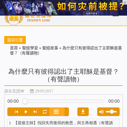
首頁
每日靈糧
天國福音
基督徒見證
信仰解答
聖經
當前位置
首頁
»
聖經學習
»
聖經故事
»
為什麼只有彼得認出了主耶穌是基
督？（有聲讀物）
為什麼只有彼得認出了主耶穌是基督？
（有聲讀物）
誰在見證神
29/05/2017
00:00
00:00
【迎接主歸】找回失而復得的救恩，與主再相遇（有聲讀
1