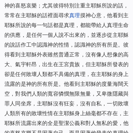
神的喜怒哀樂；尤其彼得特別注重主耶穌所說的話，
信仰逼迫：帶上癱瘓丈夫去逃亡（有聲讀物）
43
孩子病危，是神讓他化險為夷（有聲讀物）
常常在主耶穌的話裡面尋求
44
真理
摸神心意，他看到主
我們應該怎樣對待執政掌權的？（有聲讀物）
45
耶穌所說的每一句話都是真理，都能帶給人真理生命
聖經的預言，我終於知道該怎麼對待了（有聲讀物）
46
的供應，是任何一個人說不出來的，並逐步從主耶穌
當計劃趕不上變化時，你該怎麼辦（有聲讀物）
47
的說話作工中認識神的性情，認識神的所有所是。彼
不會扶持幫助弟兄姊妹怎麼辦？這裡有三條實行路途（有聲
48
得看到主耶穌外表雖然普通正常，沒有像人想像的高
讀物）
大、氣宇軒昂，出生在王宮貴族，但主耶穌所發表的
撒瑪利亞婦人的聰明之處（有聲讀物）
49
卻是任何敗壞人類都不具備的真理，在主耶穌的身上
防備法利賽人和撒都該人的酵(有聲讀物)
50
埃提阿伯太監接受福音給我們的啟示（有聲讀物）
流露的是神的所有所是。他看到主耶穌的度量海闊天
51
約拿為何被魚吞（有聲讀物）
52
空，對我們人類的寬容憐憫無限無量，又卑微隱藏與
我對「迦南婦人的信心」有了新的認識（有聲讀物）
53
罪人同坐席，主耶穌沒有狂妄，沒有自私，一切敗壞
為什麼只有彼得認出了主耶穌是基督？（有聲讀物）
54
人類所有的敗壞性情在主耶穌身上絲毫都不存在，主
主耶穌為什麼稱許彼得的信呢（有聲讀物）
55
耶穌所流露出來的全是聖潔公義和對人無私的愛，他
的喜怒哀樂不是因著自己，而是因著他發表的真理給