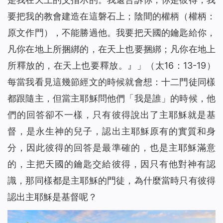
身患淋巴癌，是神將我從死亡邊緣救回（有聲讀物）
15
要把我的
教會建
造在這磐石上；陰間的權柄
（權柄：
聖經裡的話都是神默示的嗎
16
原文作門）
神的拯救，使我脫離了「巫醫」的苦害（有聲讀物）
，不能勝過他。我要把天國的鑰匙給你，
17
神的話語帶領我走出家人圍攻（有聲讀物）
凡你在地上所捆綁的，在天上也要捆綁；凡你在地上
18
看！主耶穌已「駕雲降臨」（有聲讀物）
19
所釋放的，在天上也要釋放。』
」（太16：13-19）
放下賭博後真輕鬆（有聲讀物）
20
每當我看見這幾節經文的時候就會想：十二門徒同樣
【基督徒必讀】基督徒當如何對待聖經預言（有聲讀物）
21
都跟隨主，但當主耶穌問他們「我是誰」的時候，他
神用皮子給亞當夏娃做衣服穿的心意是什么（有聲讀物）
22
們的回答卻不一樣，只有彼得說出了主耶穌就是基
為什麼禁食禱告，教會荒涼的問題還是沒有得到解決（有聲
23
督，是永生神的兒子，認出主耶穌原有的實質和身
讀物）
分，因此彼得的回答是最準確的，也是主耶穌滿意
信主卻白天犯罪、晚上認罪的人能進天國嗎 （有聲讀物）
24
你知道如何禱告才能得到主的回應嗎（有聲讀物）
的，主把天國的鑰匙交給彼得，因只有他對神有認
25
找回初心，誠實做人（有聲讀物）
26
識，那同樣都是主耶穌的門徒，為什麼當時只有彼得
在神凡事都能！ ——一名年近70歲基督徒的演員經歷（有
27
認出主耶穌是基督呢？
聲讀物）
從富翁的空中樓閣夢帶來的啟發（有聲讀物）
28