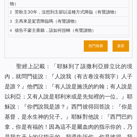
物）
苦盼主30年，沒想到主卻以這種方式降臨（有聲讀物）
2
主再來是駕雲降臨嗎（有聲讀物）
3
禱告不蒙主垂聽，該如何扭轉（有聲讀物）
4
五餅二魚背後，主耶穌的心思到底是什麼？（有聲讀物）
5
熱門推薦
最新
你知道主耶穌復活顯現的更深意義嗎？（有聲讀物）
6
對聖經的這種觀念，讓我險些錯過主的再來（有聲讀物）
7
聖經
上記載：「
耶穌
到了該撒利亞腓立比的境
我終於明白了什麼才是有意義的人生（有聲讀物）
8
內，就問門徒說：
解決禱告中的3個問題，我們的禱告才能蒙主垂聽（有聲讀
『人說我
（有古卷沒有我字）
人子
9
物）
是誰？』
他們說：『有人說是施洗的約翰；有人說是
注重神的聲音才能迎接到主重歸（有聲讀物）
10
以利亞；又有人說是耶利米或是先知裡的一位。』耶
識破撒但詭計後，聚會親近神我不再缺席（有聲讀物）
11
穌說：
『你們說我是誰？』
西門彼得回答說：『你是
與其昧著良心工作 不如做誠實人大膽地說NO（有聲讀物）
12
基督
，是永生神的兒子。』耶穌對他說：
『西門巴約
聖經中得救與進天國其實是兩碼事（有聲讀物）
13
拿，你是有福的！因為這不是屬血肉的指示你的，乃
依靠神，收穫的不只是工作（有聲讀物）
14
是我在天上的父指示的。我還告訴你，你是彼得，我