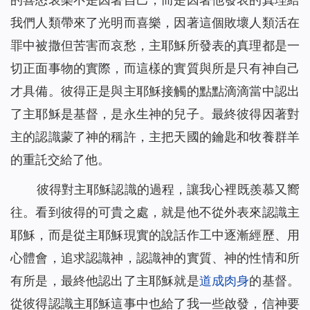
我們人類帶來了光明而喜樂，因著這個敗壞人類活在
罪中被撒但苦害而哀愁，主耶穌所發表的真理都是一
切正面事物的實際，而這樣的實質與所是只有神自己
才具備。彼得正是與主耶穌接觸的點點滴滴當中認出
了主耶穌是基督，是永生神的兒子。最終彼得因著對
主的認識蒙了神的稱許，主把天國的鑰匙和牧養群羊
的重託交給了他。
彼得對主耶穌認識的過程，讓我心裡既羨慕又嚮
往。看到彼得的可貴之處，就是他不從外表來認識主
耶穌，而是從主耶穌現實的說話作工中逐漸經歷、用
心體會，追求認識神，認識神的實質、神的性情和所
有所是，最終他認出了主耶穌就是
道成肉身
的基督。
從彼得認識主耶穌這事中也給了我一些啟發，信神要