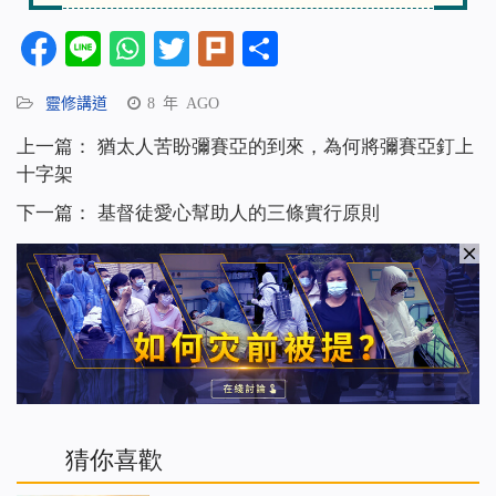
Facebook
Line
WhatsApp
Twitter
Plurk
分
享
靈修講道
8 年 AGO
上一篇：
猶太人苦盼彌賽亞的到來，為何將彌賽亞釘上
十字架
下一篇：
基督徒愛心幫助人的三條實行原則
猜你喜歡