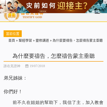
首頁
每日靈糧
天國福音
基督徒見證
信仰解答
聖經
當前位置
首頁
»
聖經學習
»
靈修講道
»
為什麼要禱告，怎麼禱告蒙主垂聽
為什麼要禱告，怎麼禱告蒙主垂聽
誰在見證神
19/07/2018
弟兄姊妹：
你們好！
前不久在姐姐的幫助下，我信了主，加入教會