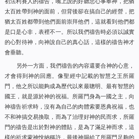
初法利賽人的禱告，嘴上說的好聽忠心事奉神，把猶
太百姓帶到神的面前，但背後卻在搞自己的經營，把
猶太百姓都帶到他們面前崇拜他們，這就看到他們都
是口是心非，表裡不一。所以我們禱告時必須以誠實
的心對待神，向神說自己的真心話，這樣的禱告神才
會垂聽。
另外一方面，我們禱告的內容還要合神的心意，
才會得到神的回應。像聖經中記載的智慧之王所羅
門，他之所以能夠成為歷代以來最聰明、最有智慧的
國王，就是源於神的祝福。所羅門身為一國之主，向
神禱告祈求時，沒有為自己的肉體索要恩典祝福，也
不和神搞交易換取，而為了治理好神的民而求，所羅
門的禱告是出於對神的體貼，是為了滿足神而求，這
樣的祈求蒙神悅納稱許，最後神賜給了所羅門足夠的