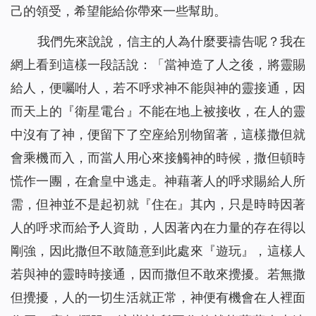
己的領受，希望能給你帶來一些幫助。
我們先來說說，信主的人為什麼要禱告呢？我在
網上看到這樣一段話說：「
當神造了人之後，將靈賜
給人，便囑咐人，若不呼求神不能與神的靈接通，因
而天上的『衛星電台』不能在地上被接收，在人的靈
中沒有了神，便留下了空座給別物留著，這樣撒但就
會乘機而入，而當人用心來接觸神的時候，撒但頓時
慌作一團，在倉皇中逃走。神藉著人的呼求賜給人所
需，但神並不是起初就『住在』其內，只是時時因著
人的呼求而給予人資助，人因著內在力量的存在得以
剛強，因此撒但不敢隨意到此處來『遊玩』，這樣人
若與神的靈時時接通，因而撒但不敢來攪擾。若無撒
但攪擾，人的一切生活就正常，神便有機會在人裡面