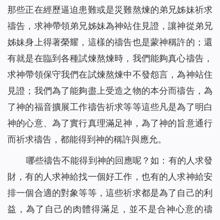
那些正在經歷逼迫患難或是災難熬煉的弟兄姊妹祈求
禱告，求神帶領弟兄姊妹為神站住見證，讓神從弟兄
姊妹身上得著榮耀，這樣的禱告也是蒙神稱許的；還
有就是在臨到各種試煉熬煉時，我們能夠真心禱告，
求神帶領保守我們在試煉熬煉中不發怨言，為神站住
見證；我們為了能夠盡上受造之物的本分而禱告，為
了神的福音擴展工作禱告祈求等等這些凡是為了明白
神的心意、為了實行真理滿足神，為了神的旨意通行
而祈求禱告，都能得到神的稱許與應允。
哪些禱告不能得到神的回應呢？如：有的人求發
財，有的人求神給找一個好工作，也有的人求神給安
排一個合適的對象等等，這些祈求都是為了自己的利
益，為了自己的肉體得滿足，並不是合神心意的禱