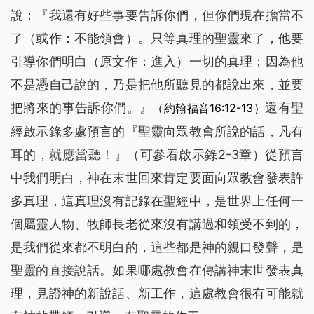
說：『
我還有好些事要告訴你們，但你們現在擔當不
了
（或作：不能領會）
。只等真理的聖靈來了，他要
引導你們明白
（原文作：進入）
一切的真理；因為他
不是憑自己說的，乃是把他所聽見的都說出來，並要
把將來的事告訴你們。
』
還有聖
（約翰福音16:12-13）
經啟示錄多處預言的『
聖靈向眾教會所說的話，凡有
耳的，就應當聽！
』（可參看啟示錄2-3章）從預言
中我們明白，神在末世回來肯定要面向眾教會發表許
多真理，這真理沒有記錄在聖經中，是世界上任何一
個屬靈人物、牧師長老從來沒有講過和領受不到的，
是我們從來都不明白的，這些都是神的親口發聲，是
聖靈的直接說話。如果哪處教會在傳講神末世發表真
理，見證神的新說話、新工作，這處教會很有可能就