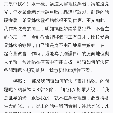
荒漠中找不到水一樣。講道人靈裡也黑暗，講道沒亮
光，每次聚會總是老調重唱，靠講些鼓勵、勸勉的話
硬撐著，弟兄姊妹靈裡枯乾得不到供應。不光如此，
我作為教會的同工，明知搞嫉妒紛爭是犯罪，不合主
的心意，但一看到教會裡哪個同工有口才，比較受弟
兄姊妹的歡迎，自己還是身不由己地產生嫉妒；在一
起商量教會工作時，還能為了維護自己的臉面地位與
人爭執，常常陷在痛苦中不能自拔。那該如何解決這
些問題呢？想到這兒，我急切地繼續往下看。
轉載：「那麼我們該如何解決『靈裡枯乾』的問
題呢？約翰福音8章12節：『耶穌又對眾人說：「
我
是世界的光。跟從我的，就不在黑暗裡走，必要得著
生命的光。
」』從主的話中我們看到，神就是光，凡