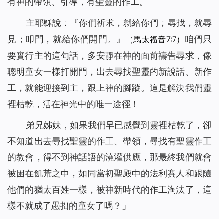
有神的帶領、引導，有聖靈的作工。
主耶穌說：『
你們祈求，就給你們；尋找，就尋
見；叩門，就給你們開門。
』
咱們只
（馬太福音7:7）
要實行主的這句話，多安靜在神的面前禱告尋求，像
聰明童女一樣打開門，出去尋找聖靈的新說話、新作
工，就能迎接到主，跟上神的腳蹤。這是解決我們靈
裡枯乾，活在神光中的唯一途徑！
弟兄姊妹，如果我們早已感覺到靈裡枯乾了，卻
不知道出去尋找聖靈的作工、帶領，尋找有聖靈作工
的教會，得不到神話語的澆灌供應，那最終我們就會
被困在飢荒之中，如同當初聖殿中的法利賽人和跟隨
他們的猶太百姓一樣，被神新時代的作工淘汰了，這
樣不就成了愚拙的童女了嗎？」