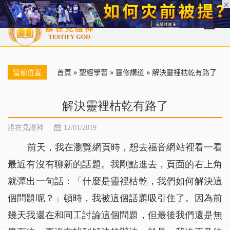
首頁
每日靈糧
天國福音
基督徒見證
信仰解答
聖經
當前位置
首頁
»
聖經學習
»
靈修講道
»
解決靈裡枯乾有路了
解決靈裡枯乾有路了
誰在見證神
12/01/2019
前天，我在瀏覽網頁時，想去福音網站裡看一看
最近有沒有聊新的話題。我剛點進去，頁面的右上角
就彈出一句話：「什麼是靈裡枯乾，我們如何解決這
個問題呢？」頓時，我被這個話題吸引住了。因為前
幾天我還在和同工討論這個問題，但最後我們還是無