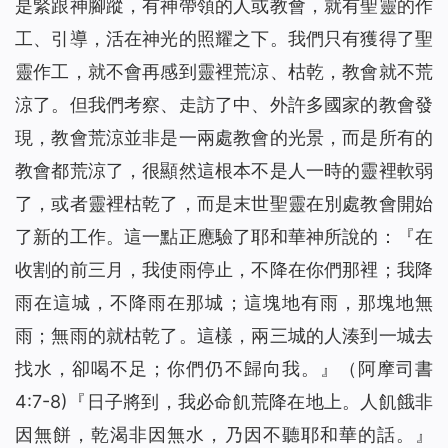
是緊跟神腳蹤，有神帶領的人或教會，就有聖靈的作
工、引導，活在神光的照耀之下。我們只有獲得了聖
靈作工，就不會再感到靈裡荒涼、枯乾，教會就不荒
涼了。但我們考察、走訪了中、外許多國家的教會發
現，教會荒涼並非是一兩處教會的光景，而是所有的
教會都荒涼了，很顯然這根本不是人一時的靈裡軟弱
了，或者靈裡枯乾了，而是末世聖靈在別處教會開始
了新的工作。這一點正應驗了耶和華神所說的：『
在
收割的前三月，我使雨停止，不降在你們那裡；我降
雨在這城，不降雨在那城；這塊地有雨，那塊地無
雨；無雨的就枯乾了。這樣，兩三城的人湊到一城去
找水，卻喝不足；你們仍不歸向我。
』（阿摩司書
4:7-8)『
日子將到，我必命飢荒降在地上。人飢餓非
因無餅，乾渴非因無水，乃因不聽耶和華的話。
』