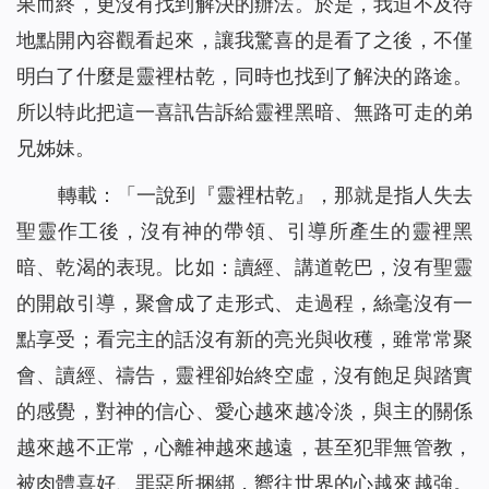
果而終，更沒有找到解決的辦法。於是，我迫不及待
地點開內容觀看起來，讓我驚喜的是看了之後，不僅
明白了什麼是靈裡枯乾，同時也找到了解決的路途。
所以特此把這一喜訊告訴給靈裡黑暗、無路可走的弟
兄姊妹。
轉載：「一說到『靈裡枯乾』，那就是指人失去
聖靈作工後，沒有神的帶領、引導所產生的靈裡黑
暗、乾渴的表現。比如：讀經、講道乾巴，沒有聖靈
的開啟引導，聚會成了走形式、走過程，絲毫沒有一
點享受；看完主的話沒有新的亮光與收穫，雖常常聚
會、讀經、禱告，靈裡卻始終空虛，沒有飽足與踏實
的感覺，對神的信心、愛心越來越冷淡，與主的關係
越來越不正常，心離神越來越遠，甚至犯罪無管教，
被肉體喜好、罪惡所捆綁，嚮往世界的心越來越強。