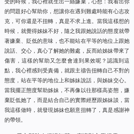
受的時候，我心裡就生出一絲嫌棄，心想：我看出你
的問題好心幫助你，想讓你在遇到難處時能有心志攻
克，可你還是不扭轉，真是不求上進。當我這樣想的
時候，就覺得姊妹不好，隨之我跟她說話的態度就帶
著嫌棄、貶低的意味，也不能站在平等的地位上跟她
說話、交心，真心了解她的難處，反而給姊妹帶來了
傷害，這樣的幫助又怎麼會達到果效呢？認識到這
點，我心裡感到受責備，就跟主禱告扭轉自己不對的
態度，站在平等的地位上和姊妹說話，與姊妹交心。
當我擺正態度幫助姊妹，不再像以往那樣高姿態，嫌
棄貶低她了，而是結合自己的實際經歷跟姊妹談，當
我這樣做時，就發現姊妹也願意扭轉了，真是感謝神
的帶領。