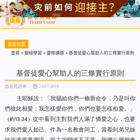
首頁
每日靈糧
天國福音
基督徒見證
信仰解答
聖經
當前位置
首頁
»
聖經學習
»
靈修講道
»
基督徒愛心幫助人的三條實行原則
基督徒愛心幫助人的三條實行原則
誰在見證神
23/07/2018
主耶穌說：「
我賜給你們一條新命令，乃是叫你
們彼此相愛；我怎樣愛你們，你們也要怎樣相愛。
」
從中看到主對我們人滿了憐愛之心，也要
（約13:34）
求我們愛人如己。作為一名教會同工，當看到弟兄姊
妹追求世界潮流，跟主的關係不正常，我們心裡都會