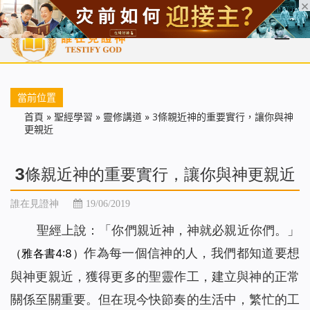
首頁
每日靈糧
天國福音
基督徒見證
信仰解答
聖經
當前位置
首頁
»
聖經學習
»
靈修講道
»
3條親近神的重要實行，讓你與神
更親近
3條親近神的重要實行，讓你與神更親近
誰在見證神
19/06/2019
聖經上說：「你們親近神，神就必親近你們。」
作為每一個信神的人，我們都知道要想
（雅各書4:8）
與神更親近，獲得更多的聖靈作工，建立與神的正常
關係至關重要。但在現今快節奏的生活中，繁忙的工