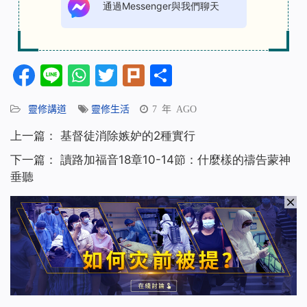
通過Messenger與我們聊天
Facebook
Line
WhatsApp
Twitter
Plurk
分
享
靈修講道
靈修生活
7 年 AGO
上一篇：
基督徒消除嫉妒的2種實行
下一篇：
讀路加福音18章10-14節：什麼樣的禱告蒙神
垂聽