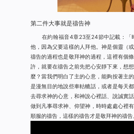
第二件大事就是禱告神
在約翰福音4章23至24節中記載：
「
他，因為父要這樣的人拜他。神是個靈
（
禱告的過程也是敬拜神的過程，這裡有個
許，就要在禱告之前先把心安靜下來，想
麼？當我們明白了主的心意，能夠按著主
是漫無目的地說些車軲轆話，或者是每天
去尋求神的心意，和神說心裡話、說誠實
做到凡事尋求神、仰望神，時時處處心裡
順服的禱告，這樣的禱告才是敬拜神的禱告