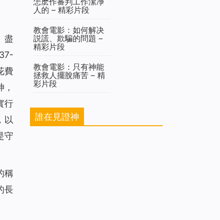
怎麽作審判工作潔净
人的 – 精彩片段
教會電影：如何解决
、盡
説謊、欺騙的問題 –
精彩片段
7-
教會電影：只有神能
花費
拯救人擺脫痛苦 – 精
彩片段
神，
實行
誰在見證神
，以
是守
的稱
的長