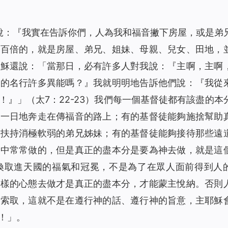
說：
『我實在告訴你們，人為我和福音撇下房屋，或是弟
得百倍的，就是房屋、弟兄、姐妹、母親、兒女、田地，
耶穌還說：
「當那日，必有許多人對我說：『主啊，主啊
你的名行許多異能嗎？』我就明明地告訴他們說：『我從
！』」
（太7：22-23）我們每一個基督徒都有該盡的本
如一日地奔走在傳福音的路上
；
有的基督徒能夠施捨幫助
夠扶持消極軟弱的弟兄姊妹
；
有的基督徒能夠接待那些遠
活中常常做的，但是真正的盡本分是要為神去做，就是這
換取進天國的福氣和冠冕，不是為了在眾人面前得到人
這樣的心態去做才是真正的盡本分，才能蒙主悅納。否則
、索取，這就不是在遵行神的話、遵行神的旨意，主耶穌
！」
。