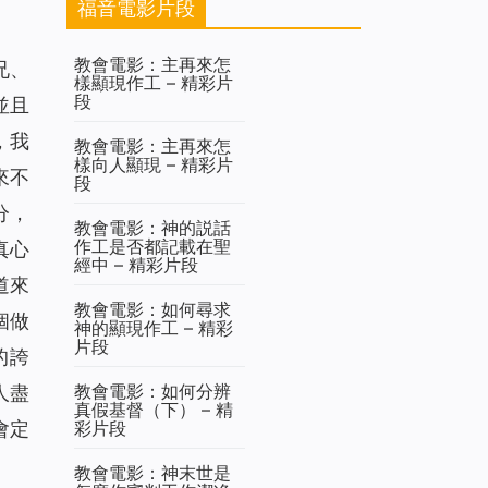
福音電影片段
教會電影：主再來怎
兄、
樣顯現作工 – 精彩片
段
並且
，我
教會電影：主再來怎
樣向人顯現 – 精彩片
來不
段
分
，
教會電影：神的説話
作工是否都記載在聖
真心
經中 – 精彩片段
道來
教會電影：如何尋求
個做
神的顯現作工 – 精彩
片段
的誇
教會電影：如何分辨
人盡
真假基督（下） – 精
會定
彩片段
教會電影：神末世是