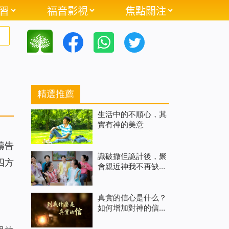
習
福音影視
焦點關注
精選推薦
生活中的不順心，其
實有神的美意
禱告
識破撒但詭計後，聚
四方
會親近神我不再缺席
（有聲讀物）
真實的信心是什么？
如何增加對神的信
心？