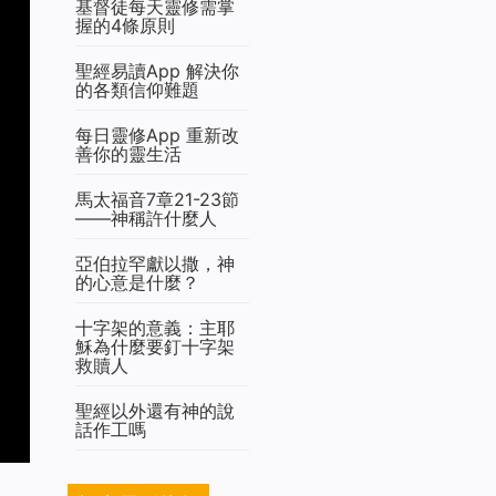
基督徒每天靈修需掌
握的4條原則
聖經易讀App 解決你
的各類信仰難題
每日靈修App 重新改
善你的靈生活
馬太福音7章21-23節
——神稱許什麼人
亞伯拉罕獻以撒，神
的心意是什麼？
十字架的意義：主耶
穌為什麼要釘十字架
救贖人
聖經以外還有神的說
話作工嗎