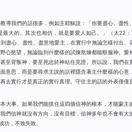
穌教導我們的話很多，例如主耶穌說：
「你要盡心、盡性
是最大的。其次也相仿，就是要愛人如己。」
（太22：3
達到盡心、盡性、盡意地愛主，在實行中無論怎樣付出、
和野心慾望，無論臨到什麼樣的試煉熬煉都能順服神、愛
抗甚至背叛神，要至死忠於神站住見證。所以說，我們在
字面意思，而是要尋求主說的話裡隱含著主什麼樣的心意
們再去實行才是真正的實行真理。守住主的話的外表僅僅
根本大事。如果我們能抓住這四個信神的根本，才能蒙主
那我們信神就沒有方向，沒有目標，信神多年也不會有大
成功，不致失敗。