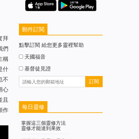
郵件訂閱
實拜
點擊訂閱 給您更多靈裡幫助
我們
天國福音
主稱
基督徒見證
是什
也不
用心
並且
每日靈修
領作
掌握這三個靈修方法
靈修才能達到果效