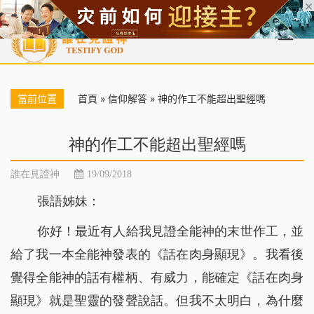
首頁
每日靈糧
天國福音
基督徒見證
信仰解答
聖經
當前位置
首頁
»
信仰解答
»
神的作工不能超出聖經嗎
神的作工不能超出聖經嗎
誰在見證神
19/09/2018
張語姊妹：
你好！最近有人給我見證全能神的末世作工，並
給了我一本全能神發表的《話在肉身顯現》。我看後
覺得全能神的話有權柄、有威力，能確定《話在肉身
顯現》就是聖靈的發聲說話。但我不太明白，為什麼