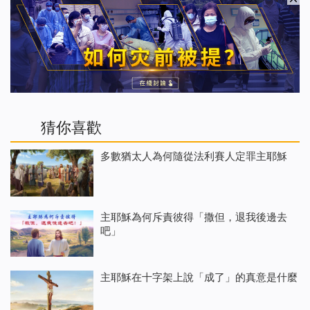
猜你喜歡
多數猶太人為何隨從法利賽人定罪主耶穌
主耶穌為何斥責彼得「撒但，退我後邊去
吧」
主耶穌在十字架上說「成了」的真意是什麼