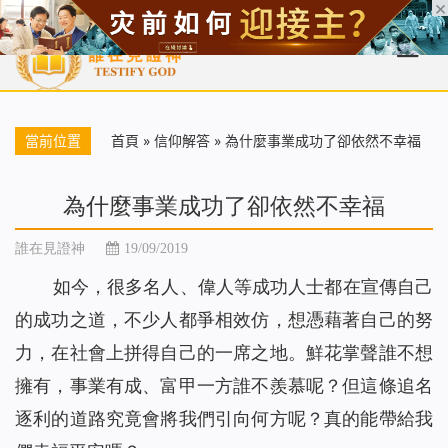
首頁
每日靈糧
天國福音
基督徒見證
信仰解答
聖經
當前位置
首頁
»
信仰解答
»
為什麼事業成功了卻依然不幸福
為什麼事業成功了卻依然不幸福
誰在見證神
19/09/2019
如今，很多名人、偉人等成功人士都在宣傳自己
的成功之道，不少人都爭相效仿，想憑藉著自己的努
力，在社會上拼得自己的一席之地。鮮花掌聲誰不想
擁有，事業有成、富甲一方誰不羨慕呢？但這條追名
逐利的道路究竟會將我們引向何方呢？真的能帶給我