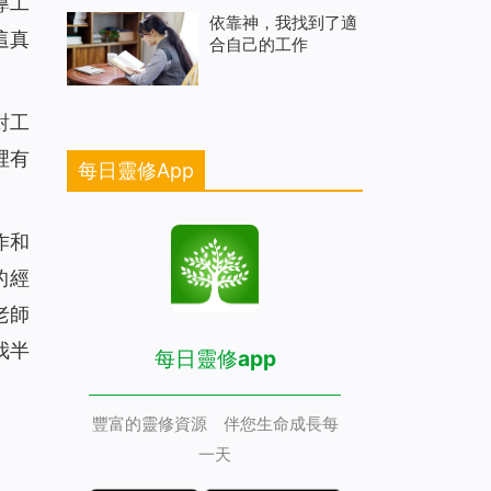
導工
依靠神，我找到了適
這真
合自己的工作
對工
裡有
每日靈修App
作和
的經
老師
我半
每日靈修app
豐富的靈修資源 伴您生命成長每
一天