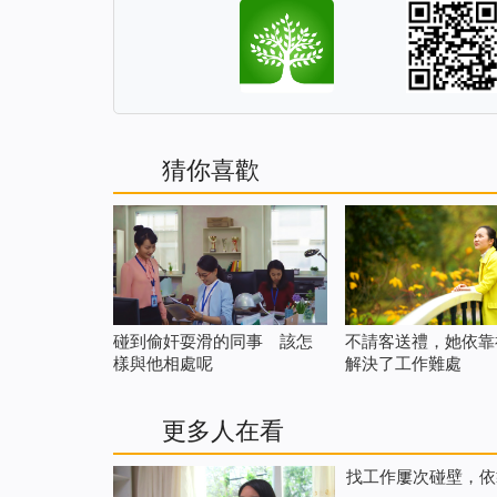
猜你喜歡
碰到偷奸耍滑的同事 該怎
不請客送禮，她依靠
樣與他相處呢
解決了工作難處
更多人在看
找工作屢次碰壁，依