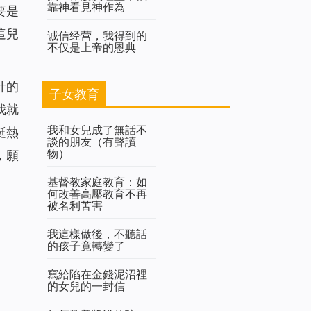
靠神看見神作為
要是
這兒
诚信经营，我得到的
不仅是上帝的恩典
計的
子女教育
我就
我和女兒成了無話不
挺熱
談的朋友（有聲讀
物）
，願
基督教家庭教育：如
何改善高壓教育不再
被名利苦害
我這樣做後，不聽話
的孩子竟轉變了
寫給陷在金錢泥沼裡
的女兒的一封信