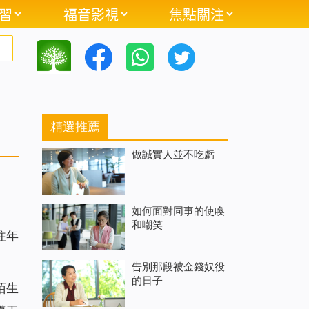
習
福音影視
焦點關注
精選推薦
做誠實人並不吃虧
如何面對同事的使喚
和嘲笑
往年
告別那段被金錢奴役
的日子
陌生