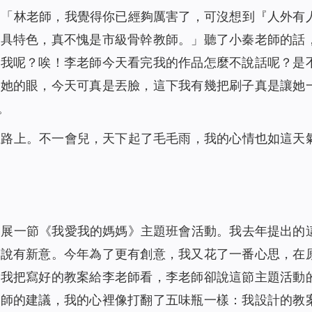
：「林老師，我覺得你已經夠厲害了，可沒想到『人外有
獨具特色，真不愧是市級骨幹教師。」聽了小秦老師的話
損我呢？唉！李老師今天看完我的作品怎麼不說話呢？是
入她的眼，今天可真是丟臉，這下我有幾把刷子真是讓她
。
在路上。不一會兒，天下起了毛毛雨，我的心情也如這天
開展一節《我愛我的媽媽》主題班會活動。我去年提出的
都說有新意。今年為了更有創意，我又花了一番心思，在
，我把寫好的教案給李老師看，李老師卻說這節主題活動
老師的建議，我的心裡像打翻了五味瓶一樣：我設計的教