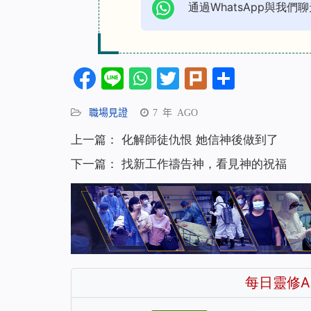
通過WhatsApp與我們聊
Facebook
Line
WhatsApp
Twitter
Plurk
分
享
職場見證
7 年 AGO
上一篇：
化解師徒仇恨 她信神後做到了
下一篇：
找新工作禱告神，看見神的祝福
每日靈修A