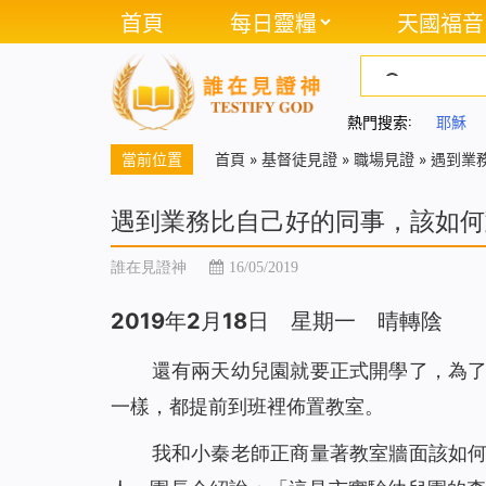
首頁
每日靈糧
天國福音
熱門搜索:
耶穌
當前位置
首頁
»
基督徒見證
»
職場見證
»
遇到業
遇到業務比自己好的同事，該如何
誰在見證神
16/05/2019
2019年2月18日 星期一 晴轉陰
還有兩天幼兒園就要正式開學了，為
一樣，都提前到班裡佈置教室。
我和小秦老師正商量著教室牆面該如