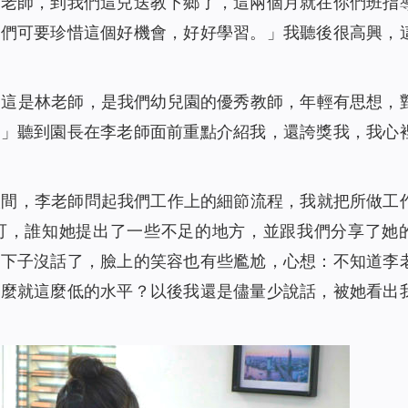
李老師，到我們這兒送教下鄉了，這兩個月就在你們班指
你們可要珍惜這個好機會，好好學習。」我聽後很高興，
「這是林老師，是我們幼兒園的優秀教師，年輕有思想，
。」聽到園長在李老師面前重點介紹我，還誇獎我，我心
談間，李老師問起我們工作上的細節流程，我就把所做工
可，誰知她提出了一些不足的地方，並跟我們分享了她
一下子沒話了，臉上的笑容也有些尷尬，心想：不知道李
怎麼就這麼低的水平？以後我還是儘量少說話，被她看出