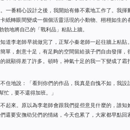
了。一番精心設計之後，我開始有條不紊地工作了。我揮
、卡紙轉眼間變成一個個活靈活現的小動物、栩栩如生的
勃勃地將自己的「戰利品」粘貼上牆。
才知道李老師早就做完了，正幫小秦老師一起往牆上粘貼
不簡單，創意十足，有足夠的空間留給孩子們自由發揮，
做的就顯得差了許多。頓時，神氣十足的我一下變成了霜
，不住地說：「看到你們的作品，我真是自愧不如，我設
幫忙，要不還得加班。」
興不起來。原以為李老師會跟我們提些意見什麼的，誰知
我們還要安撫幼兒們的情緒，今天也累了，大家都早點回