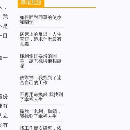
職場見證
人，
，我
如何面對同事的使喚
和嘲笑
不是
病床上的反思：人生
一目
苦短，追求什麼最有
意義
碰到偷奸耍滑的同
氣一
事 該怎樣與他相處
呢
依靠神，我找到了適
合自己的工作
不再用命換錢 我找到
這份
了幸福人生
原有
擺脫「名利」枷鎖，
的立
我找到了幸福人生
案有
找工作屢次碰壁，依