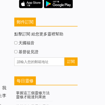
郵件訂閱
點擊訂閱 給您更多靈裡幫助
天國福音
基督徒見證
每日靈修
。我
掌握這三個靈修方法
上李
靈修才能達到果效
。