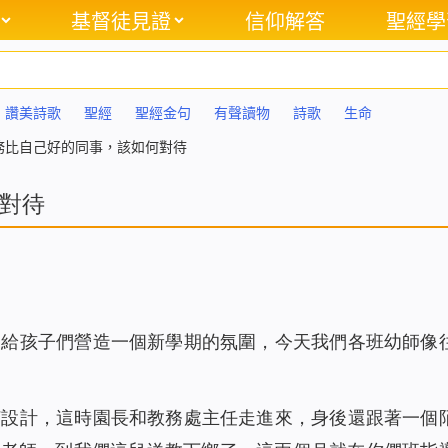
基督徒見證
信仰解答
聖經學
讚美詩歌
聖經
聖經金句
有聲讀物
詩歌
生命
務比自己好的同事，該如何對待
對待
了給孩子們營造一個新學期的氛圍，今天我們各班幼師像
何設計，這時園長和教務處主任走進來，身後還跟著一個