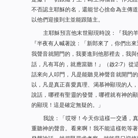
不否認主耶穌的名，還能甘心捨命為主傳
以他們迎接到主並能跟隨主。
主耶穌預言他末世顯現時說：『
我的
『
半夜有人喊著說：「新郎來了，你們出來
我聲音就開門的，我要進到他那裡去，我與
話，凡有耳的，就應當聽！』
（啟2:7）
話來向人叩門，凡是能聽見神聲音就開門
以，凡是真正喜愛真理、渴慕神顯現的人
說話，哪裡有聖靈的發聲，哪裡就有神的
的顯現！這是確定無疑的。」
我說：「哎呀！今天你這樣一交通，
重聽神的聲音。看來啊！我不能這樣乾等