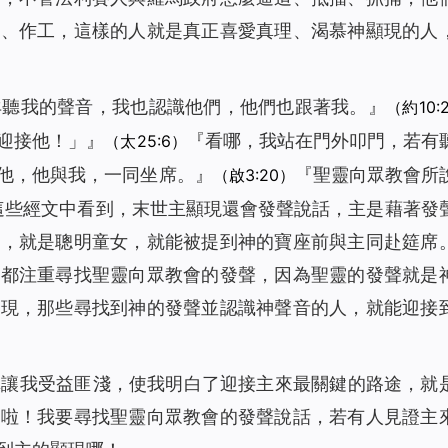
道、作工，這樣的人就是真正喜愛真理、渴慕神顯現的人
羊聽我的聲音，我也認識他們，他們也跟著我。』
（約10:
迎接他！」』
『
看哪，我站在門外叩門，若有
（太25:6）
他，他與我，一同坐席。』
『
聖靈向眾教會所
（啟3:20）
從這些經文中看到，末世主顯現還會發聲說話，主是藉著發
的，就是聰明童女，就能被提到神的寶座前與主同赴筵席
，都注重尋找聖靈向眾教會的發聲，因為聖靈的發聲就是
顯現，那些尋找到神的發聲並認識神聲音的人，就能迎接
真讓我受益匪淺，使我明白了迎接主來最關鍵的路途，就
著啦！我要尋找聖靈向眾教會的發聲說話，若有人見證主