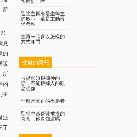
預備好了嗎
，所
迎接主再來是坐等主
的啟示，還是主動尋
求考察
27）
主再來時會以怎樣的
方式叩門
聽見
說的
被提的奥秘
聲說
。所
被提必須根據神的
話，不能根據人的觀
神的
念想像
到主
什麼是真正的得勝者
聖經中基督徒被提的
是注
真意，你真知道嗎
來了