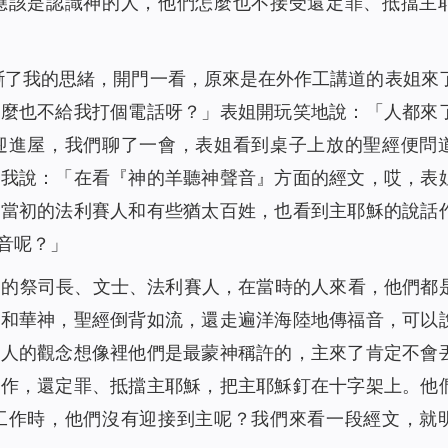
應該是認識神的人，他們怎麼也不接受還定罪、抵擋主
斷了我的思緒，開門一看，原來是在外作工講道的表姐來
怎麼也不給我打個電話呀？」表姐開玩笑地說：「人都來
迎進屋，我們聊了一會，表姐看到桌子上放的聖經便問
」我說：「在看『神的羊聽神聲音』方面的經文，哎，表
說當初的法利賽人和有些猶太百姓，也看到主耶穌的說話
音呢？」
神的祭司長、文士、法利賽人，在當時的人來看，他們都
耶和華神，聖經倒背如流，還走遍洋海陸地傳福音，可以
在人的觀念想像裡他們是最蒙神稱許的，主來了肯定不會
工作，還定罪、抵擋主耶穌，把主耶穌釘在十字架上。他
工作時，他們沒有迎接到主呢？我們來看一段經文，就