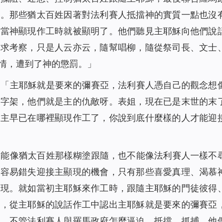
罪。那些猶太百姓因著對法利賽人抵擋神的實質一點也沒
，當神顯現作工時就被顯明了。他們聽見主耶穌向他們說
尋求考察，只是人云亦云，隨幫唱柳，隨從祭司長、文士
情，遭到了神的懲罰。」
：「主耶穌就是要來的彌賽亞，法利賽人憑自己的觀念想
十字架，他們就是主的仇敵呀。表姐，現在已是末世的末
定主早已在哪裡顯現作工了，你說到底什麼樣的人才能迎
不能像猶太百姓那樣糊塗跟隨，也不能像法利賽人一樣不
很容易錯失迎接主顯現的機會，只有那些喜愛真理、渴慕
顯現。就如當初主耶穌來作工時，跟隨主耶穌的門徒彼得
道，從主耶穌的說話作工中認出主耶穌就是要來的彌賽亞
證，不管法利賽人與羅馬政府怎麼逼迫、抵擋、抓捕，他