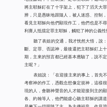
將主耶穌釘在了十字架上，犯下了滔天大
辨，只是愚昧地跟隨人，被人迷惑、控制
看見主耶穌向他們顯現作工，他們也是不
利賽人抵擋定罪主耶穌，觸犯了神的公義性
聽了表姐的交通，我才恍然大悟，說
斷、定罪、否認神，最後還把主耶穌釘上
期，主來的預言都已經基本應驗了，說不
主呢？」
表姐說：「在迎接主來的事上，首先
考察神的作工，憑觀念想像定規神，這樣
現的人，會聽神聲音的人才能迎接到主的
各、約翰等人，他們能虛心聽主耶穌的講
是撇下一切跟隨了主，為主傳福音、作見