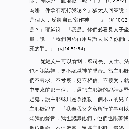
除了神以外，誰能赦罪呢？」』
（可2:6-7）
為哪一件拿石頭打我呢？
」猶太人回答說
是個人，反將自己當作神。」』
（約10:32
是？」耶穌說：「
我是。你們必看見人子
服，說：「我們何必再用見證人呢？你們
死的罪。』
（可14:61-64）
從經文中可以看到，祭司長、文士、
也不認識神，更不認識神的聲音。當主耶
們不尋求、不考察，更不相信、不接受，
中要來的那一位』，還把主耶穌的說話定
趕鬼，說主耶穌只是拿撒勒一個木匠的兒
主耶穌說的：『
我奉我父之名所行的事可
聽我的聲音，我也認識他們，他們也跟著我
地位飯碗，不但褻瀆、定罪主耶穌，還竭