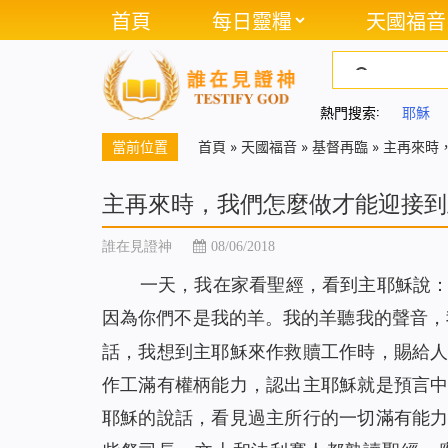
首頁
每日靈糧
天國福音
熱門搜索:
耶穌
當前位置
首頁
»
天國福音
»
基督再臨
»
主再來時
主再來時，我們怎麼做才能迎接到
誰在見證神
08/06/2018
一天，我在家看聖經，看到主耶穌說
因為你們不是我的羊。我的羊聽我的聲音，
話，我想到主耶穌來作救贖工作時，賜給
作工滿有權柄能力，認出主耶穌就是預言
耶穌的說話，看見過主所行的一切滿有能