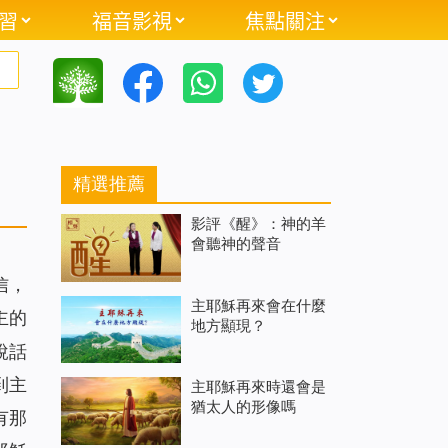
習
福音影視
焦點關注
精選推薦
影評《醒》：神的羊
會聽神的聲音
信，
主耶穌再來會在什麼
主的
地方顯現？
說話
到主
主耶穌再來時還會是
猶太人的形像嗎
有那