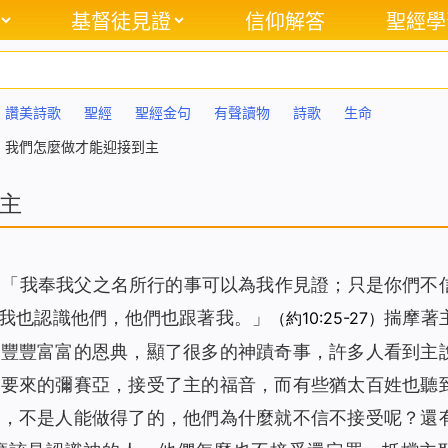
基督徒見證
信仰解答
聖經學
讚美詩歌
聖經
聖經金句
有聲讀物
詩歌
生命
，我們怎麼做才能迎接到主
主
：「
我奉我父之名所行的事可以為我作見證；只是你們不
我也認識他們，他們也跟著我。
」
揣摩著
（約10:25-27）
人豐豐富富的恩典，顯了很多的神蹟奇事，許多人看到主
中要來的彌賽亞，接受了主的福音，而有些猶太百姓也聽
力，不是人能做得了的，他們為什麼就不信不接受呢？還