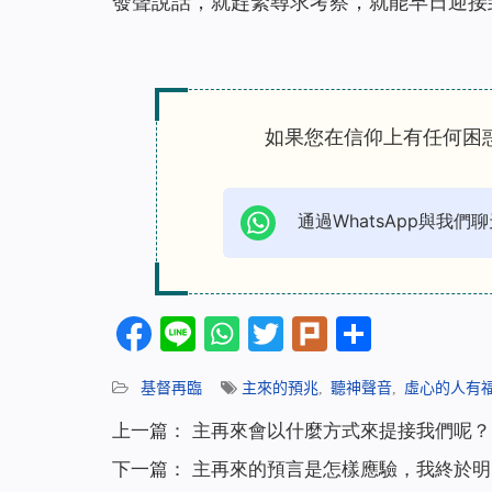
發聲說話，就趕緊尋求考察，就能早日迎接
如果您在信仰上有任何困
通過WhatsApp與我們聊
Facebook
Line
WhatsApp
Twitter
Plurk
分
享
基督再臨
主來的預兆
,
聽神聲音
,
虛心的人有
上一篇：
主再來會以什麼方式來提接我們呢？
下一篇：
主再來的預言是怎樣應驗，我終於明