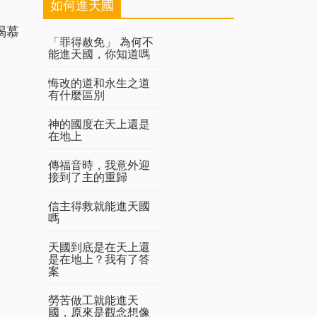
如何進天國
渴慕
「罪得赦免」 為何不
能進天國，你知道嗎
悔改的道和永生之道
有什麼區別
神的國度在天上還是
在地上
傳福音時，我意外迎
接到了主的重歸
信主得救就能進天國
嗎
天國到底是在天上還
是在地上？我有了答
案
勞苦做工就能進天
國，原來是觀念想像