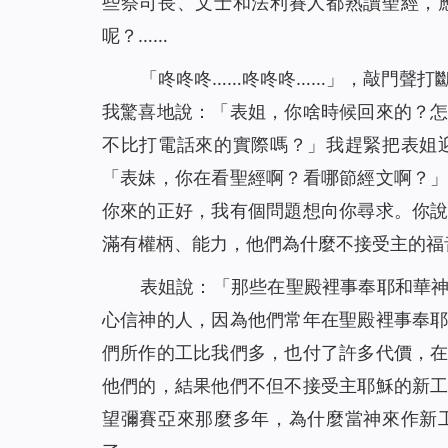
些祭司長、文士和法利賽人都熟讀聖經，
呢？……
「咚咚咚……咚咚咚……」，敲門聲打
我驚喜地說：「表姐，你啥時候回來的？
不比打電話來的實際嗎？」我趕緊把表姐
「表妹，你在看聖經啊？看哪節經文啊？
你來的正好，我有個問題想向你尋求。你
滿有權柄、能力，他們為什麼不接受主的福
表姐說：「那些在聖殿裡事奉耶和華
心信神的人，因為他們常年在聖殿裡事奉
們所作的工比我們多，也付了許多代價，
他們的，結果他們不但不接受主耶穌的新
望彌賽亞來那麼多年，為什麼當神來作新