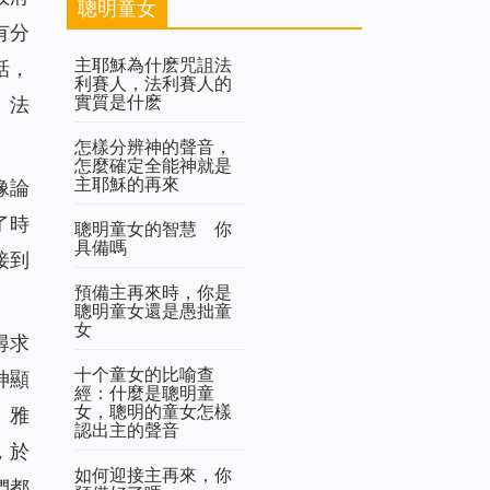
聰明童女
有分
主耶穌為什麽咒詛法
話，
利賽人，法利賽人的
實質是什麽
、法
怎樣分辨神的聲音，
怎麼確定全能神就是
主耶穌的再來
像論
了時
聰明童女的智慧 你
具備嗎
接到
預備主再來時，你是
聰明童女還是愚拙童
女
尋求
十个童女的比喻查
神顯
經：什麼是聰明童
女，聰明的童女怎樣
、雅
認出主的聲音
，於
如何迎接主再來，你
們都