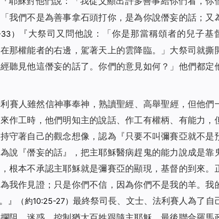
『耶穌對他們說：「
我從父顯出許多善事給你們看，你
：「我們不是為善事拿石頭打你，是為你說僭妄的話；又
『大祭司又問他說：「你是那當稱頌者的兒子基
-33）
坐在那權能者的右邊，駕著天上的雲降臨。」
大祭司就撕
已經聽見他這僭妄的話了。你們的意見如何？」他們都定
法利賽人雖然信神事奉神，熟讀聖經、高舉聖經，但他們
穌來作工時，他們明知主的說話、作工有權柄、有能力，
就持守著自己的觀念想像，認為『只要不叫彌賽亞就不是
罪為說『僭妄的話』，把主耶穌醫病趕鬼的能力說成是靠
子，根本不承認主耶穌就是彌賽亞的顯現，基督的到來。
以為我作見證；只是你們不信，因為你們不是我的羊。我
。』
最終祭司長、文士、法利賽人為了自
（約10:25-27）
力攔阻、迷惑、控制猶太百姓跟隨主耶穌，最後聯合羅馬