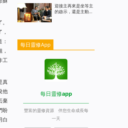
耶穌
迎接主再來是坐等主
的啟示，還是主動尋
求考察
了。
了，
道：
每日靈修App
姐，
作工
是真
說他
每日靈修app
丟棄
們盼
豐富的靈修資源 伴您生命成長每
一天
明白