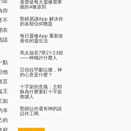
們是
基督徒每天靈修需掌
握的4條原則
為你
聖經易讀App 解決你
督不
的各類信仰難題
開衣
每日靈修App 重新改
他該
善你的靈生活
馬太福音7章21-23節
——神稱許什麼人
一點
亞伯拉罕獻以撒，神
但他
的心意是什麼？
預言
十字架的意義：主耶
鬼王
穌為什麼要釘十字架
救贖人
正如
聖經以外還有神的說
的羊
話作工嗎
己的
政府