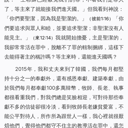
了，等主來了就能接我們進天國。」但我看到神說：
「
你們要聖潔，因為我是聖潔的。
」
「你
（彼前1:16）
們要追求與眾人和睦，並要追求聖潔；非聖潔沒有人
能見主。」
我就開始擔憂，主是聖潔的，
（來12:14）
我卻常常活在罪中，脫離不了罪的轄制捆綁，這樣下
去能得著主的稱許嗎？等主來時，還能進天國嗎？
2015年，我和丈夫來到了韓國，我們每月都堅
持十分之一的奉獻外，還有感恩奉獻、建築奉獻，由
於我們每月都奉獻100多萬韓幣，牧師、長老、執事
都很看重我們，對我們總是笑臉相迎，可對待那些奉
獻不多的信徒卻很冷淡，看到牧師長老嫌貧愛富，不
能公平對待人，所作所為跟世人一樣，我心裡就很厭
煩他們，覺得他們都守不住主的教導活在罪中，還怎