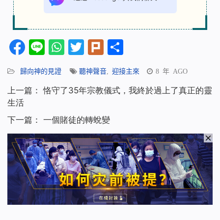
Facebook
Line
WhatsApp
Twitter
Plurk
分
享
歸向神的見證
聽神聲音
,
迎接主來
8 年 AGO
上一篇：
恪守了35年宗教儀式，我終於過上了真正的靈
生活
下一篇：
一個賭徒的轉蛻變