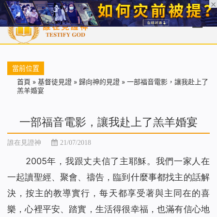
首頁
每日靈糧
天國福音
基督徒見證
信仰解答
聖經
當前位置
首頁
»
基督徒見證
»
歸向神的見證
»
一部福音電影，讓我赴上了
羔羊婚宴
一部福音電影，讓我赴上了羔羊婚宴
誰在見證神
21/07/2018
2005年，我跟丈夫信了主耶穌。我們一家人在
一起讀聖經、聚會、禱告，臨到什麼事都找主的話解
決，按主的教導實行，每天都享受著與主同在的喜
樂，心裡平安、踏實，生活得很幸福，也滿有信心地