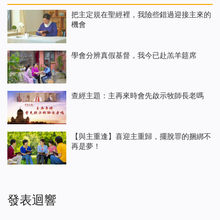
把主定規在聖經裡，我險些錯過迎接主來的
機會
學會分辨真假基督，我今已赴羔羊筵席
查經主題：主再來時會先啟示牧師長老嗎
【與主重逢】喜迎主重歸，擺脫罪的捆綁不
再是夢！
發表迴響