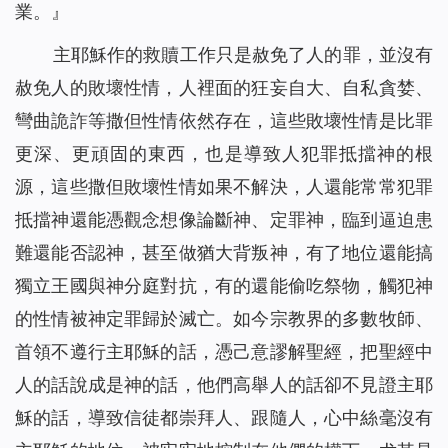
業。』
主耶穌作的救贖工作只是赦免了人的罪，並沒有
赦免人的敗壞性情，人裡面的狂妄自大、自私貪婪、
彎曲詭詐等撒但性情依然存在，這些敗壞性情是比罪
更深、更頑固的東西，也是導致人犯罪抵擋神的根
源，這些撒但敗壞性情如果不解決，人還能常常犯罪
抵擋神
還能憑觀念想像論斷神、定罪神，臨到逼迫患
難還能否認神，甚至做猶大背叛神，有了地位還能搞
獨立王國與神分庭對抗，有的還能偷吃祭物，觸犯神
的性情被神定罪歸於滅亡。如今宗教界的多數牧師、
首領不遵行主耶穌的話，憑己意謬解聖經，把聖經中
人的話說成是神的話，他們高舉人的話卻不見證主耶
穌的話，導致信徒都崇拜人、跟隨人，心中絲毫沒有