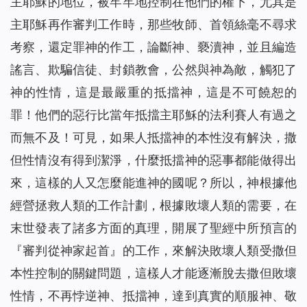
主耶穌的地位，被牢牢地控制在他們的權下，
尤其是
主耶穌再
作審判工作時，那些牧師、首領絲毫不尋求
考察，還定罪神的作工，論斷神、褻瀆神，並且編造
謠言、欺騙信徒、封鎖教會，公然與神為敵，觸犯了
神的性情，這是最嚴重的抵擋神，這是不可饒恕的
罪！他們的惡行比當年抵擋主耶穌的法利賽人有過之
而無不及！可見，如果人抵擋神的本性沒有解決，撒
但性情沒有得到潔淨，什麼抵擋神的惡事都能做得出
來，這樣的人又怎麼能進神的國呢？所以，神根據他
經營拯救人類的工作計劃，根據敗壞人類的需要，在
末世發表了諸多方面的真理，開展了聖經中所預言的
『審判從神家起首』的工作，來解決敗壞人類受撒但
本性控制的關鍵問題，這樣人才能逐漸脫去撒但敗壞
性情，不再悖逆神、抵擋神，達到真實的順服神、敬