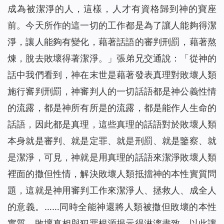
成為被潔淨的人，這樣，人才有資格歸到神的寶座
前。今天所作的這一切的工作都是為了讓人能夠得潔
淨，讓人能夠有變化，藉著話語的審判刑罰，藉著熬
煉，脫去敗壞得著潔淨。
」張弟兄交通說：「從神的
話中我們看到，神在末世是藉著發表真理對敗壞人類
施行審判刑罰，神審判人的一切話語都是神公義性情
的流露，都是神所有所是的流露，都是能作人生命的
話語，因此都是真理，這些真理的話語對於敗壞人類
本身就是審判、就是定罪、就是刑罰、就是鑒察、就
是潔淨，可見，神就是用真理的話語來潔淨敗壞人類
裡面的撒但性情，解決敗壞人類抵擋神的本性實質問
題，這就是神用審判工作來潔淨人、拯救人、成全人
的意義。……同時全能神還將人類被撒但敗壞的本性
實質、敗壞真相與犯罪根源揭示得淋漓盡致，以此讓