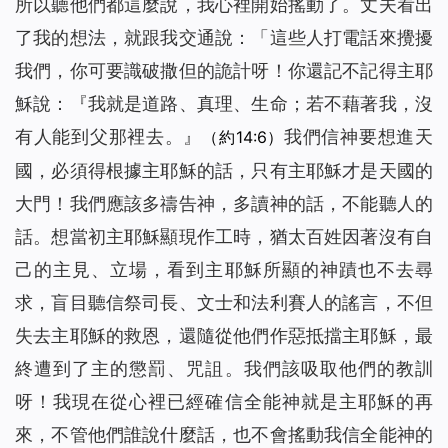
所以聽他們都這麼說，我心裡開始搖動了。丈夫看出
了我的想法，就跟我交通說：「這些人打電話來攪擾
我們，你可要識破撒但的詭計呀！你還記不記得主耶
穌說：『
我就是道路、真理、生命；若不藉著我，沒
有人能到父那裡去。
』
我們信神要想進天
（約14:6）
國，必須得根據主耶穌的話，只有主耶穌才是天國的
大門！我們應該多禱告神，多讀神的話，不能聽人的
話。想當初主耶穌顯現作工時，猶太百姓因著沒有自
己的主見、立場，看到主耶穌所顯的神蹟也不去尋
求，盲目聽信祭司長、文士和法利賽人的謠言，不但
失去主耶穌的救恩，還隨從他們作惡抵擋主耶穌，最
終遭到了主的懲罰、咒詛。我們該吸取他們的教訓
呀！我現在從心裡已經確信全能神就是主耶穌的再
來，不管他們誰說什麼話，也不會搖動我信全能神的