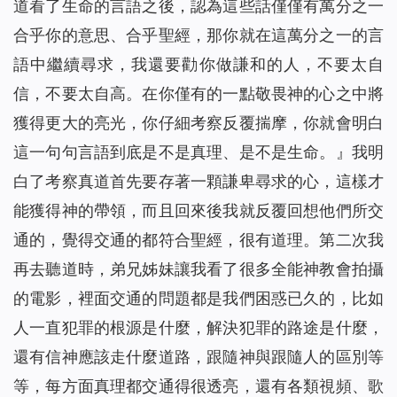
道看了生命的言語之後，認為這些話僅僅有萬分之一
合乎你的意思、合乎聖經，那你就在這萬分之一的言
語中繼續尋求，我還要勸你做謙和的人，不要太自
信，不要太自高。在你僅有的一點敬畏神的心之中將
獲得更大的亮光，你仔細考察反覆揣摩，你就會明白
這一句句言語到底是不是真理、是不是生命。』
我明
白了考察真道首先要存著一顆謙卑尋求的心，這樣才
能獲得神的帶領，而且回來後我就反覆回想他們所交
通的，覺得交通的都符合聖經，很有道理。第二次我
再去聽道時，弟兄姊妹讓我看了很多全能神教會拍攝
的電影，裡面交通的問題都是我們困惑已久的，比如
人一直犯罪的根源是什麼，解決犯罪的路途是什麼，
還有信神應該走什麼道路，跟隨神與跟隨人的區別等
等，每方面真理都交通得很透亮，還有各類視頻、歌