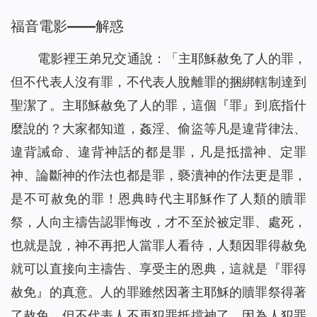
福音電影——解惑
電影裡王弟兄交通說：「主耶穌赦免了人的罪，
但不代表人沒有罪，不代表人脫離罪的捆綁轄制達到
聖潔了。主耶穌赦免了人的罪，這個『罪』到底指什
麼說的？大家都知道，姦淫、偷盜等凡是違背律法、
違背誡命、違背神話的都是罪，凡是抵擋神、定罪
神、論斷神的作法也都是罪，褻瀆神的作法更是罪，
是不可赦免的罪！恩典時代主耶穌作了人類的贖罪
祭，人向主禱告認罪悔改，才不至於被定罪、處死，
也就是說，神不再把人當罪人看待，人類因罪得赦免
就可以直接向主禱告、享受主的恩典，這就是『罪得
赦免』的真意。人的罪雖然因著主耶穌的贖罪祭得著
了赦免，但不代表人不再犯罪抵擋神了，因為人犯罪