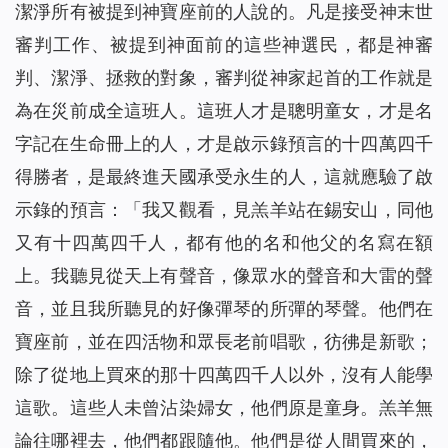
潔淨所有被提到神寶座前的人說的。凡是接受神末世
審判工作、被提到神面前的這些神選民，都是神審
判、潔淨、拯救的對象，審判從神家起首的工作就是
為在災前成全這班人。這班人才是聰明童女，才是名
字記在生命冊上的人，才是啟示錄預言的十四萬四千
得勝者，是最終進天國承受永生的人，這就應驗了啟
示錄的預言：「
我又觀看，見羔羊站在錫安山，同他
又有十四萬四千人，都有他的名和他父的名寫在額
上。我聽見從天上有聲音，像眾水的聲音和大雷的聲
音，並且我所聽見的好像彈琴的所彈的琴聲。他們在
寶座前，並在四活物和眾長老前唱歌，彷彿是新歌；
除了從地上買來的那十四萬四千人以外，沒有人能學
這歌。這些人未曾沾染婦女，他們原是童身。羔羊無
論往哪裡去，他們都跟隨他。他們是從人間買來的，