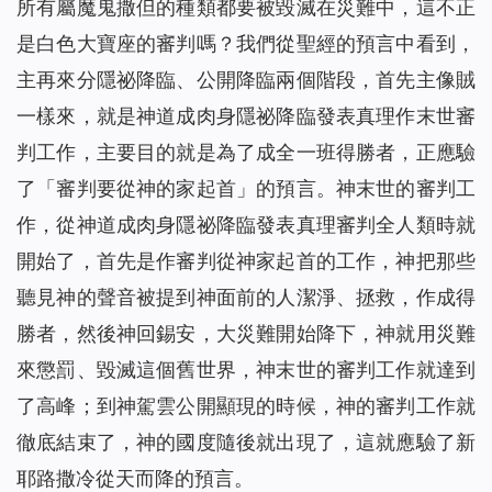
所有屬魔鬼撒但的種類都要被毀滅在災難中，這不正
是白色大寶座的審判嗎？我們從聖經的預言中看到，
主再來分隱祕降臨、公開降臨兩個階段，首先主像賊
一樣來，就是神道成肉身隱祕降臨發表真理作末世審
判工作，主要目的就是為了成全一班得勝者，正應驗
了「審判要從神的家起首」的預言。神末世的審判工
作，從神道成肉身隱祕降臨發表真理審判全人類時就
開始了，首先是作審判從神家起首的工作，神把那些
聽見神的聲音被提到神面前的人潔淨、拯救，作成得
勝者，然後神回錫安，大災難開始降下，神就用災難
來懲罰、毀滅這個舊世界，神末世的審判工作就達到
了高峰；到神駕雲公開顯現的時候，神的審判工作就
徹底結束了，神的國度隨後就出現了，這就應驗了新
耶路撒冷從天而降的預言。