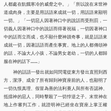
人都處在飢餓寒冷的威脅之中。
」「
所以說在末世神
道成肉身，主要是用話語來成就一切，用話語來顯明
一切。
」「
一切惡人因著神口中的說話而受刑罰，一
切義人因著神口中的說話而得著祝福，一切因著神口
中的話而立而成，也不顯什麼神蹟奇事，就是話語來
成就一切，因著話語而產生事實。地上的人都傳頌神
的話，不論大人小孩，不論男女老幼，一切的人都歸
服在神的話下……
」
神的話語一發出就如同閃電從東方發出直照到西
方，潔淨、成全了所有歸到神寶座前的人，也顯明了
一切仇恨真理、假冒為善的法利賽人與所有否認神、
抵擋神的惡人，同時擊殺了一切悖逆之子。末世神在
地上作審判工作，就證明神已經坐在寶座上掌王權