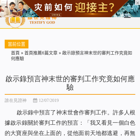
首頁
每日靈糧
天國福音
基督徒見證
信仰解答
聖經
當前位置
首頁
»
首頁推薦6篇文章
»
啟示錄預言神末世的審判工作究竟如
何應驗
啟示錄預言神末世的審判工作究竟如何應
驗
誰在見證神
12/07/2019
啟示錄中預言了神末世會作審判工作。許多人根
據啟示錄關於審判工作的預言：「
我又看見一個白色
的大寶座與坐在上面的，從他面前天地都逃避，再無