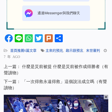
通過Messenger與我們聊天
Facebook
Line
WhatsApp
Twitter
Plurk
分
享
首頁推薦6篇文章
主來的預兆
,
啟示錄預言
,
末世審判
7 年 AGO
上一篇：
什麼是災前被提 什麼是災前被作成得勝者（有
聲讀物）
下一篇：
「一次得救永遠得救」這個說法成立嗎（有聲
讀物）