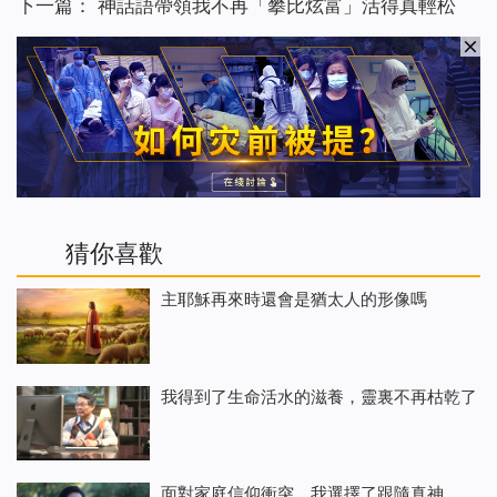
下一篇：
神話語帶領我不再「攀比炫富」活得真輕松
猜你喜歡
主耶穌再來時還會是猶太人的形像嗎
我得到了生命活水的滋養，靈裏不再枯乾了
面對家庭信仰衝突，我選擇了跟隨真神