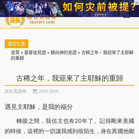
首頁
每日靈糧
天國福音
基督徒見證
信仰解答
聖經
當前位置
首頁
»
基督徒見證
»
歸向神的見證
»
古稀之年，我迎來了主耶穌
的重歸
古稀之年，我迎來了主耶穌的重歸
誰在見證神
29/01/2018
遇見主耶穌，是我的福分
轉眼之間，我信主也有20年了。記得剛來美國
的時候，這裡的一切讓我感到很陌生，身在異國他鄉