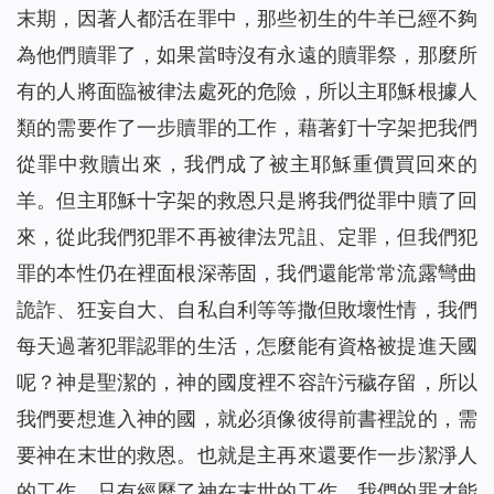
末期，因著人都活在罪中，那些初生的牛羊已經不夠
為他們贖罪了，如果當時沒有永遠的贖罪祭，那麼所
有的人將面臨被律法處死的危險，所以主耶穌根據人
類的需要作了一步贖罪的工作，藉著釘十字架把我們
從罪中救贖出來，我們成了被主耶穌重價買回來的
羊。但主耶穌十字架的救恩只是將我們從罪中贖了回
來，從此我們犯罪不再被律法咒詛、定罪，但我們犯
罪的本性仍在裡面根深蒂固，我們還能常常流露彎曲
詭詐、狂妄自大、自私自利等等撒但敗壞性情，我們
每天過著犯罪認罪的生活，怎麼能有資格被提進天國
呢？神是聖潔的，神的國度裡不容許污穢存留，所以
我們要想進入神的國，就必須像彼得前書裡說的，需
要神在末世的救恩。也就是主再來還要作一步潔淨人
的工作，只有經歷了神在末世的工作，我們的罪才能