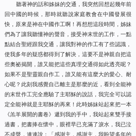
聽著神的話和姊妹的交通，我突然回想起幾年前
回中國的時候，那時就聽說家庭教會在中國發展很
快，原來是神在中國作工啊！再想想這段時間，姊妹
們為了讓我聽懂神的聲音，接受神末世的工作，一點
點結合聖經跟我交通，讓我對神的作工有了些認識，
使我多年的疑惑都得到了解決，這要不是神親自把這
些奧祕揭開，誰又能把這些真理交通得如此透亮呢？
如果不是聖靈親自作工，誰又能有這麼大的愛心、耐
心呢？此刻我感覺自己離主是那麼的近，看到全能神
的末世作工完全應驗了主耶穌的說話，我完全可以認
定全能神就是主耶穌的再來！此時姊妹站起來把一本
《羔羊展開的書卷》遞到我的手中，我站起來雙手接
過書，把書捧在懷中，眼裡早已充滿了淚水，我已泣
不成聲，連連說：「感謝主，感謝主，我盼望多年的