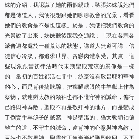
妹的介紹，我認識了她的兩個親戚，聽張姊妹說她們
都是傳道人，我便很想跟她們聊聊教會的光景，看看
她們的教會是不是也這樣。於是，我便把我們教會的
光景說了出來，姊妹聽後跟我交通說：「現在各宗各
派普遍都處於一種荒涼的狀態，講道人無道可講，信
徒信心冷淡，都追求世界、貪戀肉體享受。其實，這
些現象跟當初律法時代末期聖殿荒涼的景像是一樣
的。當初的百姓都活在罪中，絲毫沒有敬畏耶和華神
的心，而是背後搞欺騙，把瘸腿瞎眼的牛羊獻上作為
祭物，就連猶太教的領袖也都不遵守神的誡命，偏行
己路與神為敵，聖殿不再是敬拜神的地方，而是變成
了倒賣牛羊鴿子的賊窩。神是聖潔的，猶太教領袖偏
離主的道，不守主的誡命，違背神的心意與神為敵，
百姓也不敬畏神，聖靈作工便漸漸從聖殿收回，不再