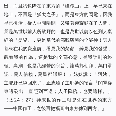
出，而且我也降在了東方的『橄欖山』上，早已來在
地上，不再是『猶太之子』，而是東方的閃電，因我
早已復活，從人中間離開，又帶著榮耀顯在了人間，
我是萬世以前人所敬拜的，也是萬世以前以色列人棄
絕的『嬰兒』，更是當代的滿載榮耀的全能神！讓人
都來在我的寶座前，看見我的榮顏，聽見我的發聲，
觀看我的作為，這是我的全部心意，是我計劃的終
極、高潮，也是我經營的宗旨，讓萬邦朝拜，萬口承
認，萬人信賴，萬民都歸服！
」姊妹說：「阿姨，
主耶穌已經回來了，正應驗了主耶穌的預言『
閃電從
東邊發出，直照到西邊；人子降臨，也要這樣。
』
（太24：27）神末世的作工就是先在世界的東方
——中國作工，之後再把福音由東方傳到西方。」