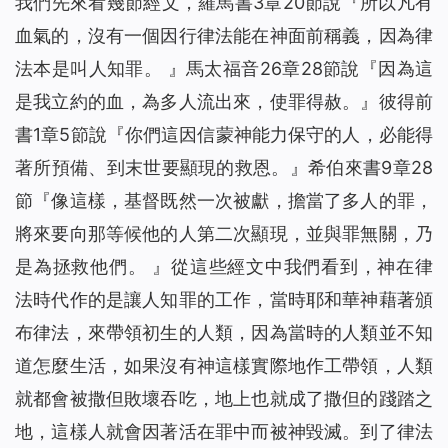
我們先來看幾節經文，羅馬書3章20節說『所以凡有
血氣的，沒有一個因行律法能在神面前稱義，因為律
法本是叫人知罪。 』馬太福音26章28節說『
因為這
是我立約的血，為多人流出來，使罪得赦。
』彼得前
書1章5節說『你們這因信蒙神能力保守的人，必能得
著所預備、到末世要顯現的救恩。』希伯來書9章28
節『像這樣，基督既然一次被獻，擔當了多人的罪，
將來要向那等候他的人第二次顯現，並與罪無關，乃
是為拯救他們。 』從這些經文中我們看到，神在律
法時代作的是讓人知罪的工作，當時耶和華神藉著頒
布律法，來帶領初生的人類，因為當時的人類並不知
道怎麼生活，如果沒有神這樣實際地作工帶領，人類
就都會被撒但敗壞吞吃，地上也就成了撒但的踐踏之
地，這樣人就會因著活在罪中而被神毀滅。到了律法