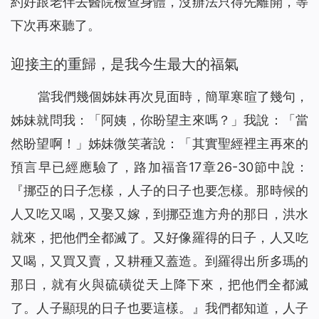
約好跟老伴去醫院檢查身體，沒辦法只得先離開，等
下次再來聽了。
迎接主的重歸，是我今生最大的福氣
當我們幾個姊妹再次見面時，簡單寒暄了幾句，
姊妹就問我：「阿姨，你盼望主來嗎？」我說：「當
然盼望啊！」姊妹微笑著說：「其實聖經裡主再來的
預言早已經應驗了，路加福音17章26-30節中說：
『
挪亞的日子怎樣，人子的日子也要怎樣。那時候的
人又吃又喝，又娶又嫁，到挪亞進方舟的那日，洪水
就來，把他們全都滅了。又好像羅得的日子，人又吃
又喝，又買又賣，又耕種又蓋造。到羅得出所多瑪的
那日，就有火與硫磺從天上降下來，把他們全都滅
了。人子顯現的日子也要這樣。
』我們都知道，人子