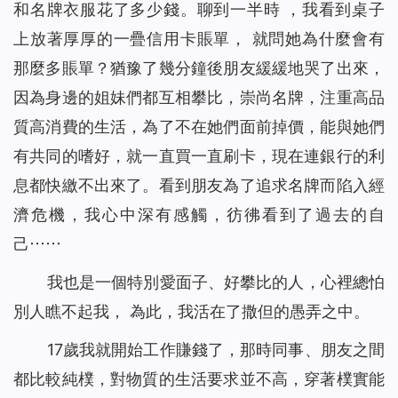
和名牌衣服花了多少錢。聊到一半時 ，我看到桌子
上放著厚厚的一疊信用卡賬單， 就問她為什麼會有
那麼多賬單？猶豫了幾分鐘後朋友緩緩地哭了出來，
因為身邊的姐妹們都互相攀比，崇尚名牌，注重高品
質高消費的生活，為了不在她們面前掉價，能與她們
有共同的嗜好，就一直買一直刷卡，現在連銀行的利
息都快繳不出來了。看到朋友為了追求名牌而陷入經
濟危機，我心中深有感觸，彷彿看到了過去的自
己⋯⋯
我也是一個特別愛面子、好攀比的人，心裡總怕
別人瞧不起我， 為此，我活在了撒但的愚弄之中。
17歲我就開始工作賺錢了，那時同事、朋友之間
都比較純樸，對物質的生活要求並不高，穿著樸實能