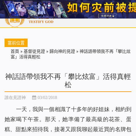
首頁
每日靈糧
天國福音
基督徒見證
信仰解答
聖經
當前位置
首頁
»
基督徒見證
»
歸向神的見證
»
神話語帶領我不再「攀比炫
富」活得真輕松
神話語帶領我不再「攀比炫富」活得真輕
松
誰在見證神
03/02/2018
一天，我與一個相識了十多年的好姐妹，相約到
她家喝下午茶。那天，她準備了最高級的花茶、蛋
糕、甜點來招待我，接著又跟我聊起最近買的名牌包