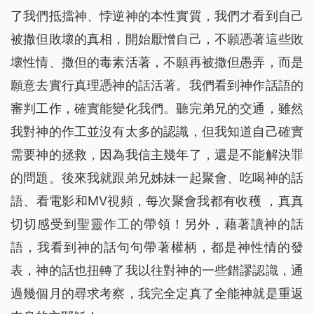
了我們抵擋神、悖逆神的本性實質，我們才看到自己
被撒但敗壞的真相，開始厭憎自己，不願憑著這些敗
壞性情、撒但的毒素活著，不願再被撒但愚弄，而是
願意去實行真理憑神的話活著。我們看到神作話語的
審判工作，確實能變化我們。聽完弟兄的交通，雖然
我對神的作工並沒有太多的認識，但我知道自己確實
需要神的拯救，因為我信主幾年了，還是不能解決罪
的問題。後來我就跟弟兄姊妹一起聚會、吃喝神的話
語、看電影和MV視頻，每次聚會我都有收穫 ，真真
切切感受到聖靈作工的帶領！另外，藉著讀神的話
語，我看到神的話句句帶著權柄，都是神性情的發
表，神的話也扭轉了我以往對神的一些
錯
謬
認識
，通
過幾個月的尋求考察，我完全定真了全能神就是重返