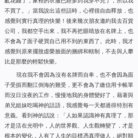
亂花錢了，家裡的衣服已經多到我穿不完了，所以我
不買了。」當我說出這些話時，心裡很自由釋放，也
感覺到實行真理的快樂！後來幾次朋友邀約我去百貨
公司，我都空手出來，我不再把眼睛放在名牌上，也
不會為了面子硬買自己用不到的東西了。此時，我才
感覺到原來擺脫虛榮臉面的捆綁和轄制，不去與人攀
比是那麼的輕鬆快樂。
現在我不會因為沒有名牌而自卑，也不會因為面
子受損而翻江倒海的難受，更不會為了繳信用卡帳單
而沒日沒夜的工作，慢慢地我的身體變好了，藉著與
弟兄姐妹吃喝神的話語，我感覺每一天都過得特別有
意義。看到神的話說：
「人如果認識神有真理了，那
才是活在光明中，人的世界觀、人生觀轉變了，才是
根本的變化，人有了人生的目標憑真理做人，絕對順