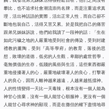
觸，我發現弟兄姊妹活得很輕鬆自在，他們之間沒有
攀比，也不追求社會潮流崇尚名牌，而是注重追求真
理，活出神話語的實際，活出正常人性，而自己卻不
斷地包裝自己，活得又苦又累。於是我把自己的痛苦
跟弟兄姊妹訴說，他們給我讀了一段神的話：
「生在
如此污穢之地的人嚴重地受到社會的傳染，受到封建
禮教的薰陶，受到『高等學府』的教育，落後的思
想，敗壞的道德，低劣的人生觀，卑鄙的處世哲學，
毫無價值的生存，低賤的風俗與生活，這些東西都嚴
重地侵擾著人的心，嚴重地破壞著人的良心，打擊著
人的良心，因而人離神越來越遠，人越來越抵擋神。
人的性情變得一天比一天毒辣，根本沒有一個人能為
神甘心捨棄，沒有一個人能甘心順服神，更沒有一個
人能甘心尋求神的顯現，而是在撒但的權下盡情地尋