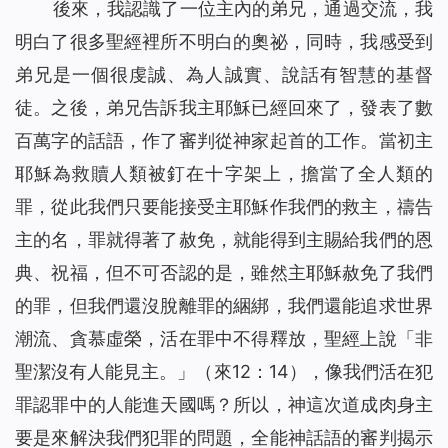
後來，我認識了一位主內的弟兄，通過交流，我
明白了很多聖經裡所不明白的奧祕，同時，我感受到
弟兄是一個很虔誠、為人誠實、說話有智慧的基督
徒。之後，弟兄告訴我主耶穌已經回來了，發表了數
百萬字的話語，作了審判從神家起首的工作。當初主
耶穌為救贖人類被釘在十字架上，擔當了全人類的
罪，從此我們只要能接受主耶穌作我們的救主，禱告
主的名，罪就得著了赦免，就能得到主賜給我們的恩
典、祝福，但不可否認的是，雖然主耶穌赦免了我們
的罪，但我們還沒脫離罪的綑綁，我們還能追求世界
潮流、貪慕虛榮，活在罪中不得釋放，聖經上說「非
聖潔沒有人能見主。」（來12：14），像我們活在犯
罪認罪中的人能進天國嗎？所以，神這次道成肉身主
要是來解決我們犯罪的問題，全能神話語的審判揭示