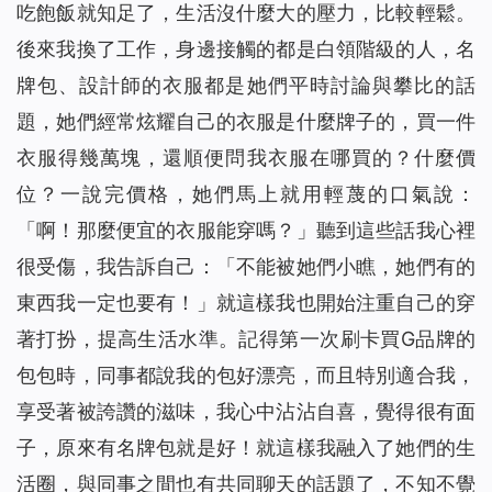
吃飽飯就知足了，生活沒什麼大的壓力，比較輕鬆。
後來我換了工作，身邊接觸的都是白領階級的人，名
牌包、設計師的衣服都是她們平時討論與攀比的話
題，她們經常炫耀自己的衣服是什麼牌子的，買一件
衣服得幾萬塊，還順便問我衣服在哪買的？什麼價
位？一說完價格，她們馬上就用輕蔑的口氣說：
「啊！那麼便宜的衣服能穿嗎？」聽到這些話我心裡
很受傷，我告訴自己：「不能被她們小瞧，她們有的
東西我一定也要有！」就這樣我也開始注重自己的穿
著打扮，提高生活水準。記得第一次刷卡買G品牌的
包包時，同事都說我的包好漂亮，而且特別適合我，
享受著被誇讚的滋味，我心中沾沾自喜，覺得很有面
子，原來有名牌包就是好！就這樣我融入了她們的生
活圈，與同事之間也有共同聊天的話題了，不知不覺