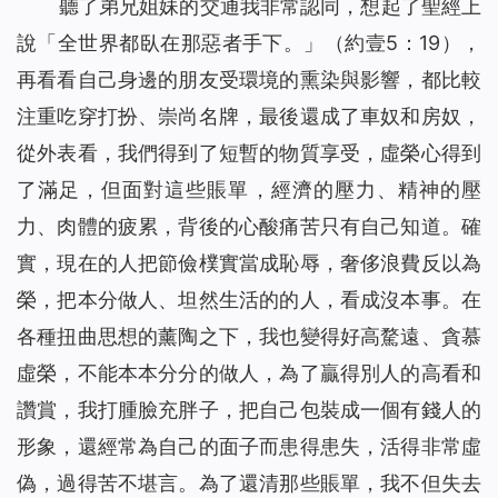
聽了弟兄姐妹的交通我非常認同，想起了聖經上
說「
全世界都臥在那惡者手下。」
（約壹5：19），
再看看自己身邊的朋友受環境的熏染與影響，都比較
注重吃穿打扮、崇尚名牌，最後還成了車奴和房奴，
從外表看，我們得到了短暫的物質享受，虛榮心得到
了滿足，但面對這些賬單，經濟的壓力、精神的壓
力、肉體的疲累，背後的心酸痛苦只有自己知道。確
實，現在的人把節儉樸實當成恥辱，奢侈浪費反以為
榮，把本分做人、坦然生活的的人，看成沒本事。在
各種扭曲思想的薰陶之下，我也變得好高騖遠、貪慕
虛榮，不能本本分分的做人，為了贏得別人的高看和
讚賞，我打腫臉充胖子，把自己包裝成一個有錢人的
形象，還經常為自己的面子而患得患失，活得非常虛
偽，過得苦不堪言。為了還清那些賬單，我不但失去