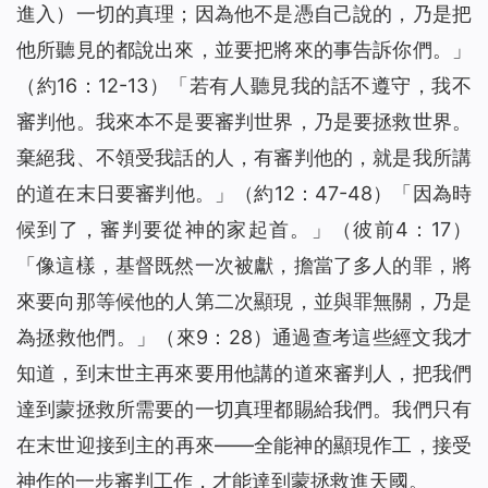
進入）一切的真理；因為他不是憑自己說的，乃是把
他所聽見的都說出來，並要把將來的事告訴你們。
」
（約16：12-13）「
若有人聽見我的話不遵守，我不
審判他。我來本不是要審判世界，乃是要拯救世界。
棄絕我、不領受我話的人，有審判他的，就是我所講
的道在末日要審判他。
」（約12：47-48）「因為時
候到了，審判要從神的家起首。」（彼前4：17）
「像這樣，基督既然一次被獻，擔當了多人的罪，將
來要向那等候他的人第二次顯現，並與罪無關，乃是
為拯救他們。」（來9：28）通過查考這些經文
我
才
知道，
到末世主再來要用他講的道來審判人，把我們
達到蒙拯救所需要的一切真理都賜給我們。我們只有
在末世迎接到主的再來——全能神的顯現作工，接受
神作的一步審判工作，才能達到蒙拯救進天國。