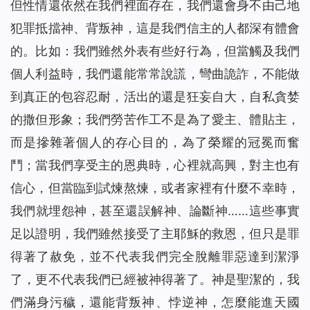
但性情還依然在我們裡面存在，我們還會身不由己地
犯罪抵擋神、背叛神，這是我們信主的人都深有體會
的。比如：我們雖然外表有些好行為，但當觸及我們
個人利益時，我們還能常常說謊，彎曲詭詐，不能做
到真正的包容忍耐，活出的還是狂妄自大，自私貪婪
的撒但形象；我們勞苦作工不是為了愛主、體貼主，
而是摻雜著個人的存心目的，為了榮耀的冠冕而奮
鬥；當我們享受主的恩典時，心裡就高興，對主也有
信心，但當臨到試煉熬煉，或者家裡有什麼不幸時，
我們就埋怨神，甚至還誤解神、論斷神……這些事實
足以證明，我們雖然接受了主耶穌的救恩，但只是罪
得著了赦免，並不代表我們完全脫離罪惡達到潔淨
了，更不代表我們已經被神得著了。神是聖潔的，我
們滿身污穢，還能背叛神、悖逆神，怎麼能進天國