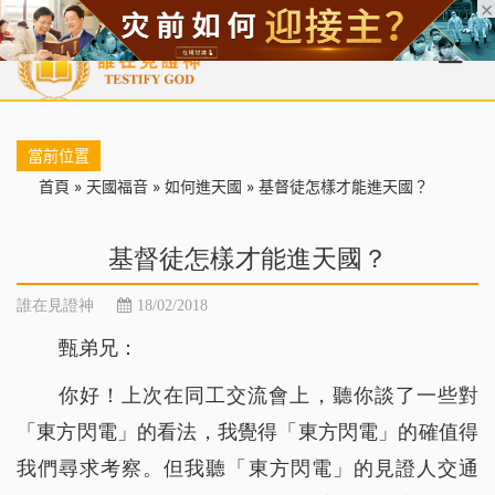
首頁
每日靈糧
天國福音
基督徒見證
信仰解答
聖經
當前位置
首頁
»
天國福音
»
如何進天國
»
基督徒怎樣才能進天國？
基督徒怎樣才能進天國？
誰在見證神
18/02/2018
甄弟兄：
你好！上次在同工交流會上，聽你談了一些對
「東方閃電」的看法，我覺得「東方閃電」的確值得
我們尋求考察。但我聽「東方閃電」的見證人交通