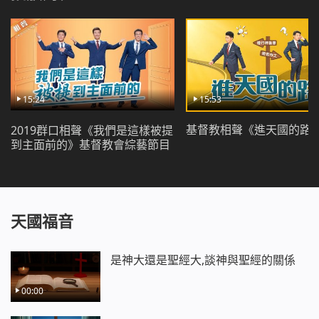
章，你將了解其中原因。
給表姐的回信：為何因信得救不能進天國
同樣是勞苦作工，為什麼卻有不同的結局？(有聲讀
物)
15:24
15:53
基督教相聲《進天國的路
2019群口相聲《我們是這樣被提
到主面前的》基督教會綜藝節目
天國福音
是神大還是聖經大,談神與聖經的關係
00:00