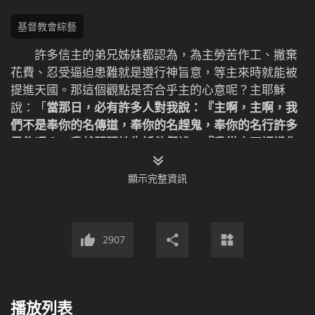
基督教會綜藝
許多信主的弟兄姊妹都認為，為主勞苦作工、撇棄
花費、忍受逼迫患難就是遵行神旨意，等主來時就能被
提進天國。那這個觀點是否合乎主的心意呢？主耶穌
說：「
當那日，必有許多人對我說：『主啊，主啊，我
們不是奉你的名傳道，奉你的名趕鬼，奉你的名行許多
異能嗎？』我就明明地告訴他們說：『我從來不認識你
們，你們這些作惡的人，離開我去吧！』
」（馬太福音
7:22-23）為何奉主的名勞苦作工的人反倒成了作惡的
顯示完整資訊
人？到底什麼樣的人才能進天國？進天國的路究竟是什
麼呢？相聲《進天國的路》為您揭曉答案。
2907
為什麼勞苦作工不能進天國？閱讀下列文
播放列表