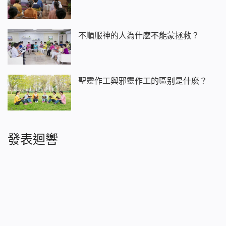
不順服神的人為什麽不能蒙拯救？
聖靈作工與邪靈作工的區别是什麽？
發表迴響