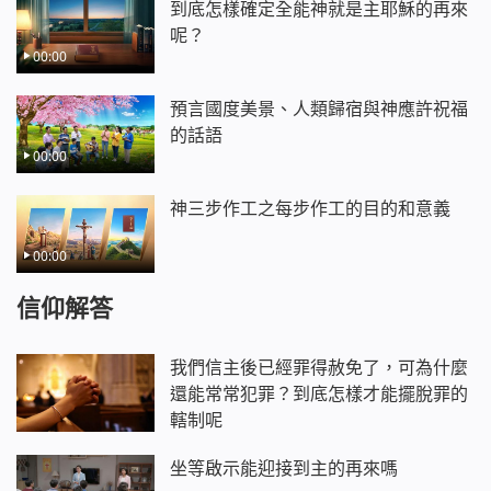
到底怎樣確定全能神就是主耶穌的再來
呢？
00:00
預言國度美景、人類歸宿與神應許祝福
的話語
00:00
神三步作工之每步作工的目的和意義
00:00
信仰解答
我們信主後已經罪得赦免了，可為什麼
還能常常犯罪？到底怎樣才能擺脫罪的
轄制呢
坐等啟示能迎接到主的再來嗎