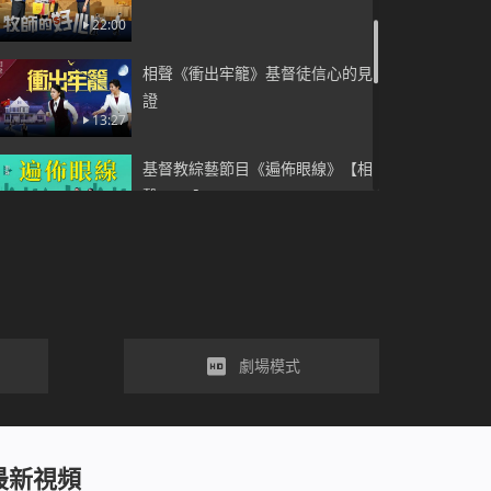
22:00
相聲《衝出牢籠》基督徒信心的見
證
13:27
基督教綜藝節目《遍佈眼線》【相
聲2018】
14:24
小品《主在叩門》你迎接到主了嗎
23:51
相聲《網不住的愛》中共天網擋不
劇場模式
住基督徒愛神的心
小品《牛棚裡的聚會》為何中國基
最新視頻
督徒沒有聚會之處