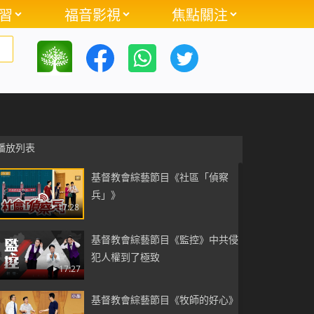
習
福音影視
焦點關注
殘極 神愛伴我行
19:34
基督教會相聲《「聚」無定所》中
國基督徒聚會如此艱難
18:18
相聲《滿城盡是電子眼》
15:15
播放列表
基督教會綜藝節目《社區「偵察
兵」》
17:28
基督教會綜藝節目《監控》中共侵
犯人權到了極致
17:27
基督教會綜藝節目《牧師的好心》