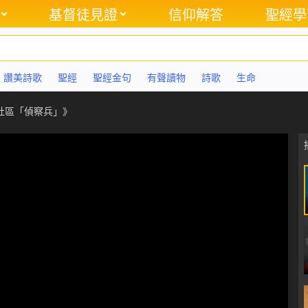
基督徒見證
信仰解答
聖經學
讚美詩歌
聖經
聖經金句
有聲讀物
詩歌
生命
社區「偵察兵」》