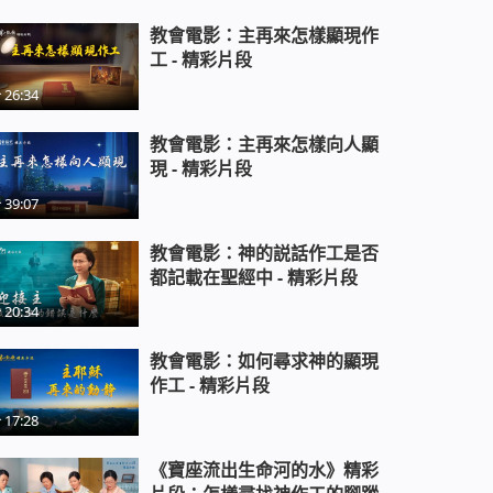
教會電影：主再來怎樣顯現作
工 - 精彩片段
相聲《釣魚計劃》中共輕易釋放基
督徒的陰謀
26:34
教會電影：主再來怎樣向人顯
相聲《村莊封鎖》步步驚心的傳福
現 - 精彩片段
音經歷
39:07
小品《警察心計》
教會電影：神的説話作工是否
都記載在聖經中 - 精彩片段
20:34
相聲《神名的奧祕》主再來還會叫
教會電影：如何尋求神的顯現
耶穌嗎
作工 - 精彩片段
17:28
《寶座流出生命河的水》精彩