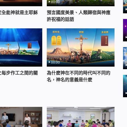
00:00
定全能神就是主耶穌
預言國度美景、人類歸宿與神應
許祝福的話語
00:00
之每步作工之間的關
為什麽神在不同的時代叫不同的
名，神名的意義是什麽