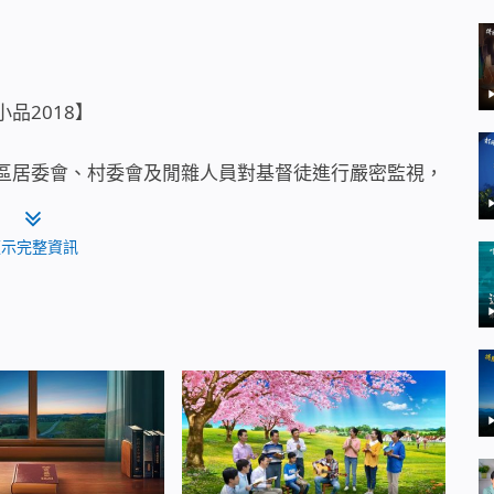
品2018】
區居委會、村委會及閒雜人員對基督徒進行嚴密監視，
打盡。小品《社區「偵察兵」》講述的就是基督徒林敏
兩個姊妹到林敏家聚會，居委會主任多方打探後，立馬
顯示完整資訊
是如何依靠神應對的？最終她和兩個姊妹能否擺脫中共