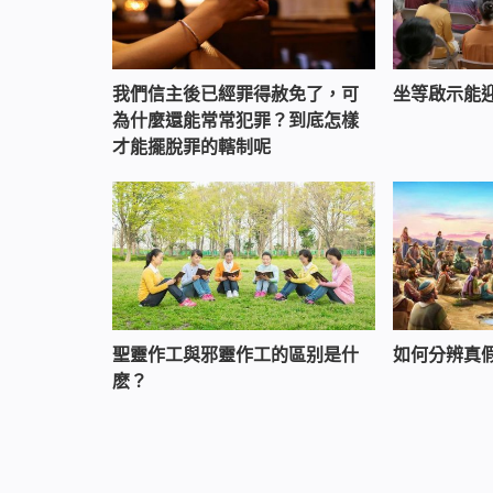
我們信主後已經罪得赦免了，可
坐等啟示能
為什麼還能常常犯罪？到底怎樣
才能擺脫罪的轄制呢
聖靈作工與邪靈作工的區别是什
如何分辨真
麽？