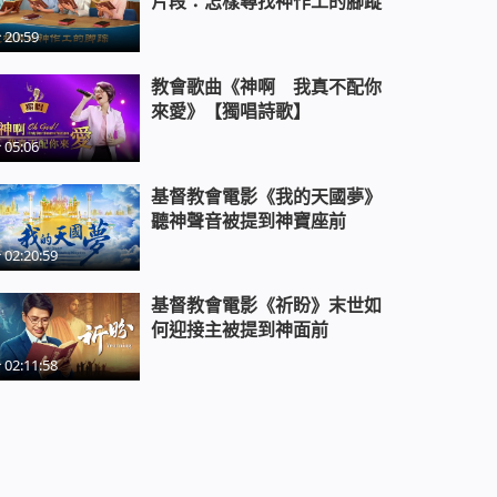
片段：怎樣尋找神作工的腳蹤
20:59
教會歌曲《神啊 我真不配你
來愛》【獨唱詩歌】
05:06
基督教會電影《我的天國夢》
聽神聲音被提到神寶座前
02:20:59
基督教會電影《祈盼》末世如
何迎接主被提到神面前
02:11:58