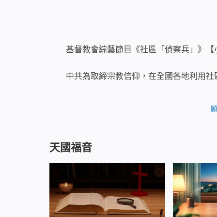
基督教會綜藝節目《社區「偵察兵」》【小
中共為取締宗教信仰，在全國各地利用社
並施行「舉報有獎」制度，妄圖將基督徒一網
因信神出名，被居委會的人暗中監視。一天，
招來了中共警察。面對如此惡劣的環境，林敏
的抓捕？
天國福音