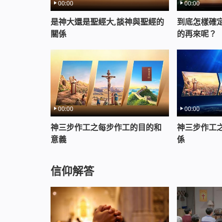
00:00
00:00
是神大還是聖經大,談神與聖經的
到底怎樣確
關係
的再來呢？
00:00
00:00
神三步作工之每步作工的目的和
神三步作工
意義
係
信仰解答