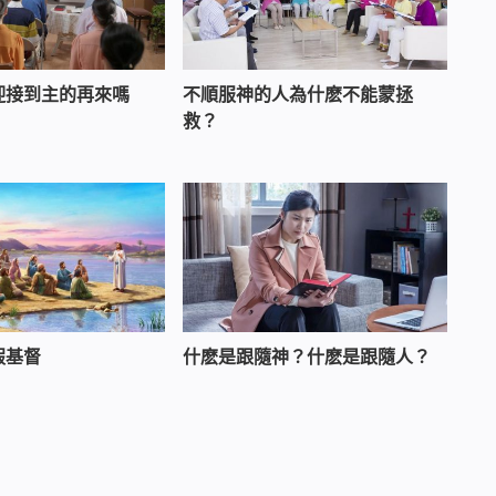
迎接到主的再來嗎
不順服神的人為什麽不能蒙拯
救？
假基督
什麽是跟隨神？什麽是跟隨人？