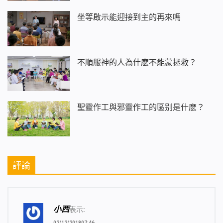
坐等啟示能迎接到主的再來嗎
不順服神的人為什麽不能蒙拯救？
聖靈作工與邪靈作工的區别是什麽？
評論
小西
表示:
02/12/201807:46