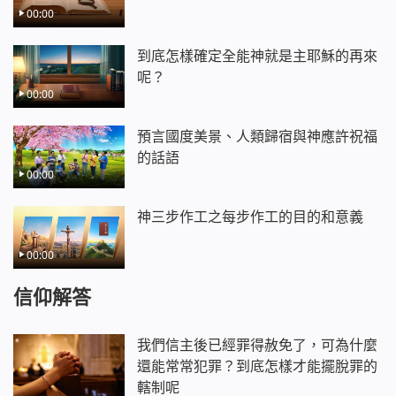
00:00
到底怎樣確定全能神就是主耶穌的再來
呢？
00:00
預言國度美景、人類歸宿與神應許祝福
的話語
00:00
神三步作工之每步作工的目的和意義
00:00
信仰解答
我們信主後已經罪得赦免了，可為什麼
還能常常犯罪？到底怎樣才能擺脫罪的
轄制呢