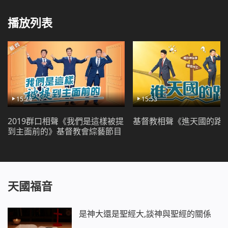
播放列表
15:24
15:53
2019群口相聲《我們是這樣被提
基督教相聲《進天國的路
到主面前的》基督教會綜藝節目
天國福音
是神大還是聖經大,談神與聖經的關係