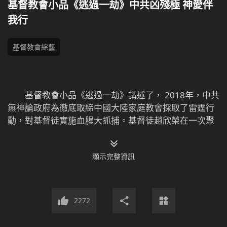
基督教會小品《逃過一劫》中共凶殘極 神愛伴
我行
基督教會綜藝
基督教會小品《逃過一劫》講述了， 2018年，中共
無神論政府為徹底取締中國大陸家庭教會採取了雷霆行
動，對基督徒實施血腥大抓捕。基督徒趙欣榮在一次聚
會中被中共警察抓捕，慘遭刑訊逼供突發心臟病被送進
醫院。夜裡，趙欣榮趁看守警員沉睡之際，驚險逃離，
顯示完整資訊
警察發現後窮追不捨。趙欣榮跑進一村莊躲避，警察便
立即封鎖村莊，命令村長挨家挨戶進行搜捕……千鈞一髮
之際，趙欣榮該如何逃過中共警察的瘋狂追捕？請看小
品《逃過一劫》。
2272