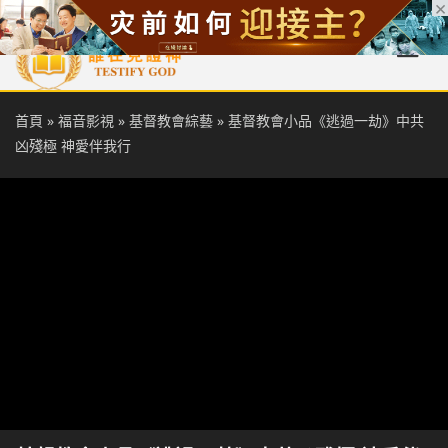
首頁
每日靈糧
天國福音
基督徒見證
信仰解答
聖經
首頁
»
福音影視
»
基督教會綜藝
»
基督教會小品《逃過一劫》中共
凶殘極 神愛伴我行