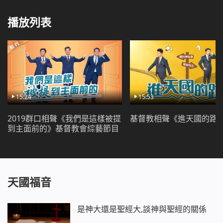
播放列表
15:24
15:53
2019群口相聲《我們是這樣被提
基督教相聲《進天國的路
到主面前的》基督教會綜藝節目
天國福音
是神大還是聖經大,談神與聖經的關係