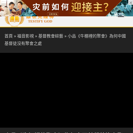
首頁
每日靈糧
天國福音
基督徒見證
信仰解答
聖經
首頁
»
福音影視
»
基督教會綜藝
»
小品《牛棚裡的聚會》為何中國
基督徒沒有聚會之處