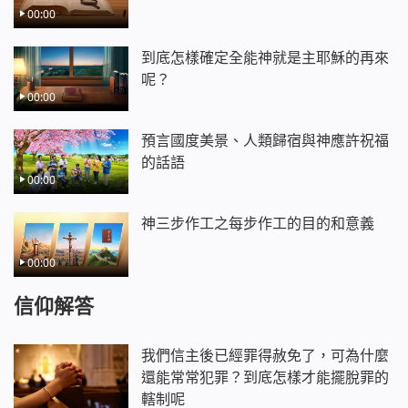
00:00
到底怎樣確定全能神就是主耶穌的再來
呢？
00:00
預言國度美景、人類歸宿與神應許祝福
的話語
00:00
神三步作工之每步作工的目的和意義
00:00
信仰解答
我們信主後已經罪得赦免了，可為什麼
還能常常犯罪？到底怎樣才能擺脫罪的
轄制呢