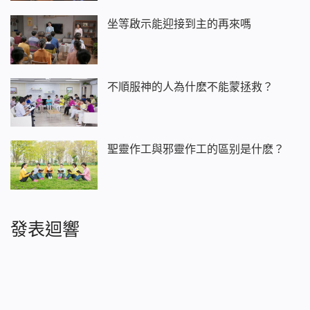
坐等啟示能迎接到主的再來嗎
不順服神的人為什麽不能蒙拯救？
聖靈作工與邪靈作工的區别是什麽？
發表迴響