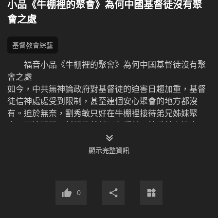
小品《牛棚裡的聚會》為何中國基督徒沒有聚
會之處
基督教會綜藝
福音小品《牛棚裡的聚會》為何中國基督徒沒有聚
會之處
如今，中共無神論政府對基督徒的迫害日趨加重，基督
徒信神處處受到限制，甚至連個安心聚會的地方都沒
有。迫於無奈，劉秀敏只好在牛棚裡接待弟兄姊妹聚
會。可這期間，村裡的幹部以各種藉口輪番前來搜查，
還招來了中共警察……劉秀敏和弟兄姊妹的聚會能否正常
進行下去？他們會不會被發現？會不會被抓捕？小品
顯示完整資訊
《牛棚裡的聚會》為你再現中國基督徒在中共的迫害下
是如何堅持信仰的！
0