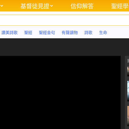
基督徒見證
信仰解答
聖經學
讚美詩歌
聖經
聖經金句
有聲讀物
詩歌
生命