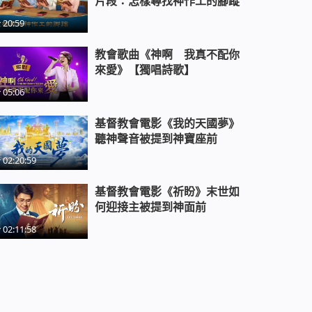
片段：怎樣尋找神作工的腳蹤
20:59
教會歌曲《神啊 我真不配你
來愛》【獨唱詩歌】
05:06
基督教會電影《我的天國夢》
聽神聲音被提到神寶座前
02:20:59
基督教會電影《祈盼》末世如
何迎接主被提到神面前
02:11:58