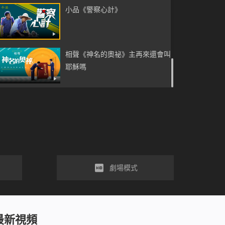
小品《警察心計》
相聲《神名的奧祕》主再來還會叫
耶穌嗎
劇場模式
最新視頻