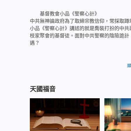
基督教會小品《警察心計》
中共無神論政府為了取締宗教信仰，常採取蹲
小品《警察心計》講述的就是喬裝打扮的中共
枝家聚會的基督徒。面對中共警察的陰險詭計
遇？
天國福音