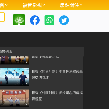
習
福音影視
焦點關注
小品《主在叩門》你迎接到主了嗎
23:51
相聲《網不住的愛》中共天網擋不
住基督徒愛神的心
小品《牛棚裡的聚會》為何中國基
播放列表
督徒沒有聚會之處
相聲《釣魚計劃》中共輕易釋放基
督徒的陰謀
相聲《村莊封鎖》步步驚心的傳福
音經歷