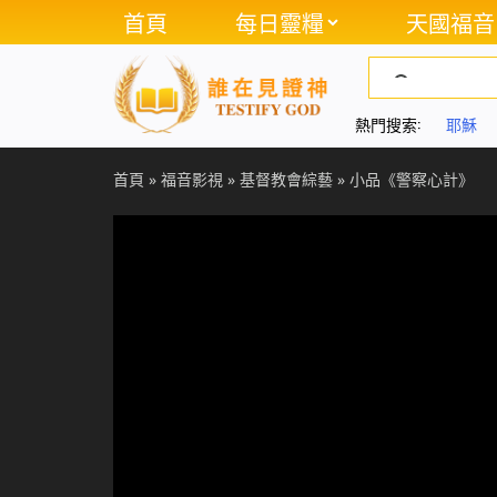
首頁
每日靈糧
天國福音
熱門搜索:
耶穌
首頁
»
福音影視
»
基督教會綜藝
»
小品《警察心計》