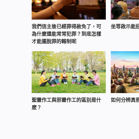
我們信主後已經罪得赦免了，可
坐等啟示能
為什麼還能常常犯罪？到底怎樣
才能擺脫罪的轄制呢
聖靈作工與邪靈作工的區别是什
如何分辨真
麽？