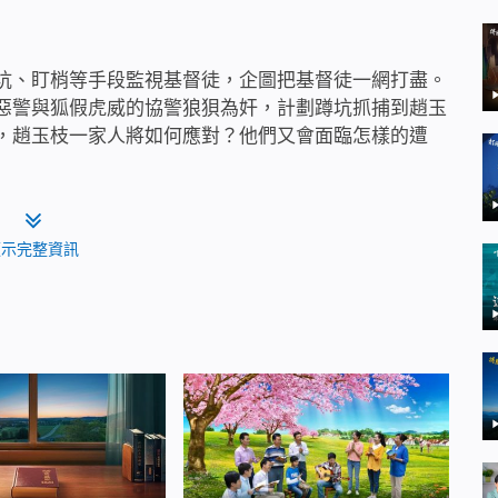
坑、盯梢等手段監視基督徒，企圖把基督徒一網打盡。
惡警與狐假虎威的協警狼狽為奸，計劃蹲坑抓捕到趙玉
，趙玉枝一家人將如何應對？他們又會面臨怎樣的遭
顯示完整資訊