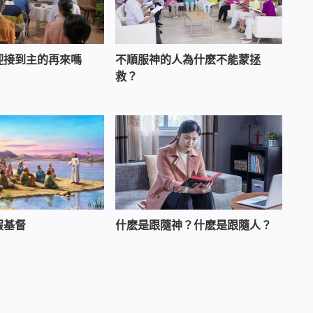
迎接到主的再來嗎
不順服神的人為什麽不能蒙拯
救？
假基督
什麽是跟隨神？什麽是跟隨人？