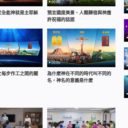
00:00
定全能神就是主耶穌
預言國度美景、人類歸宿與神應
許祝福的話語
00:00
之每步作工之間的關
為什麽神在不同的時代叫不同的
名，神名的意義是什麽