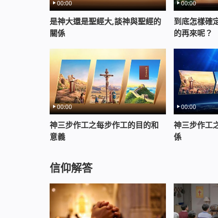
00:00
00:00
是神大還是聖經大,談神與聖經的
到底怎樣確
關係
的再來呢？
00:00
00:00
神三步作工之每步作工的目的和
神三步作工
意義
係
信仰解答