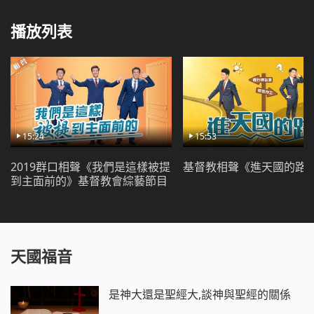
播放列表
15:24
15:53
2019群口相聲《我們是這樣被提
基督教相聲《進天國的路
到主面前的》基督教會綜藝節目
天國福音
是神大還是聖經大,談神與聖經的關係