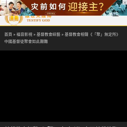
首頁
每日靈糧
天國福音
基督徒見證
信仰解答
聖經
首頁
»
福音影視
»
基督教會綜藝
»
基督教會相聲《「聚」無定所》
中國基督徒聚會如此艱難