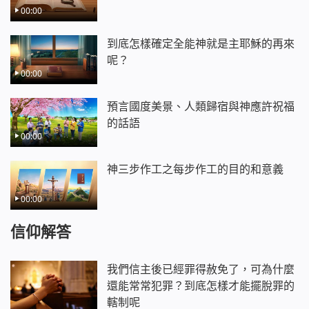
00:00
到底怎樣確定全能神就是主耶穌的再來
呢？
00:00
預言國度美景、人類歸宿與神應許祝福
的話語
00:00
神三步作工之每步作工的目的和意義
00:00
信仰解答
我們信主後已經罪得赦免了，可為什麼
還能常常犯罪？到底怎樣才能擺脫罪的
轄制呢