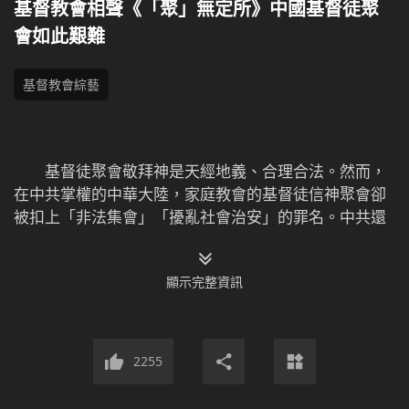
基督教會相聲《「聚」無定所》中國基督徒聚
會如此艱難
基督教會綜藝
基督徒聚會敬拜神是天經地義、合理合法。然而，
在中共掌權的中華大陸，家庭教會的基督徒信神聚會卻
被扣上「非法集會」「擾亂社會治安」的罪名。中共還
利用電子眼監控老百姓，收買眼線跟蹤盯梢、上門打
探、監視舉報基督徒。在這樣的環境中，基督徒沒有安
顯示完整資訊
穩的聚會場所，他們前一分鐘還在一起讀神話語、唱詩
歌，下一分鐘就可能遭到中共警察的抓捕迫害。相聲
《「聚」無定所》講述了中國基督徒信神聚會的種種艱
難，以及他們在中共的瘋狂抓捕、迫害下，如何依靠神
2255
用智慧周旋，堅持聚會盡本分的感人經歷。