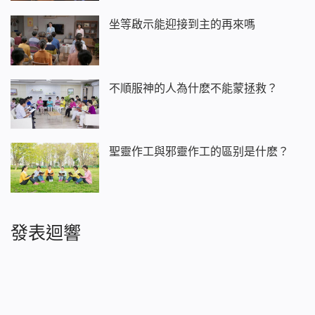
坐等啟示能迎接到主的再來嗎
不順服神的人為什麽不能蒙拯救？
聖靈作工與邪靈作工的區别是什麽？
發表迴響