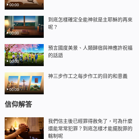
00:00
到底怎樣確定全能神就是主耶穌的再來
呢？
00:00
預言國度美景、人類歸宿與神應許祝福
的話語
00:00
神三步作工之每步作工的目的和意義
00:00
信仰解答
我們信主後已經罪得赦免了，可為什麼
還能常常犯罪？到底怎樣才能擺脫罪的
轄制呢