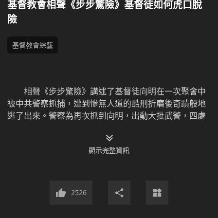
基督教會相聲《步步驚險》基督徒如何虎口脫
險
基督教會綜藝
相聲《步步驚險》講述了基督徒向明在一次聚會中
被中共警察抓捕，遭到慘無人道的酷刑折磨後奇蹟般地
逃了出來。警察為再次抓到向明，出動大批武警，四處
盤查、追蹤，不將她抓住誓不罷休。為躲避警察的追
蹤，向明先逃到工地假扮民工，又跑到山林裡四處躲
顯示完整資訊
藏，就在她體力耗盡時，警察帶著警犬全面搜山、步步
緊逼……向明最終能否擺脫中共的瘋狂追捕？中共為何對
基督徒窮追不捨，趕盡殺絕？請看相聲《步步驚險》。
2526