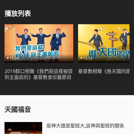
小編為您精彩推薦：
播放列表
基督教會小品《警察上門》中共抓捕基督徒詭計多
端
基督教會小品《逃過一劫》中共凶殘極 神愛伴我行
15:24
15:53
2019群口相聲《我們是這樣被提
基督教相聲《進天國的路
到主面前的》基督教會綜藝節目
天國福音
是神大還是聖經大,談神與聖經的關係