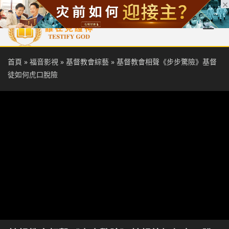
首頁
每日靈糧
天國福音
基督徒見證
信仰解答
聖經
首頁
»
福音影視
»
基督教會綜藝
»
基督教會相聲《步步驚險》基督
徒如何虎口脫險