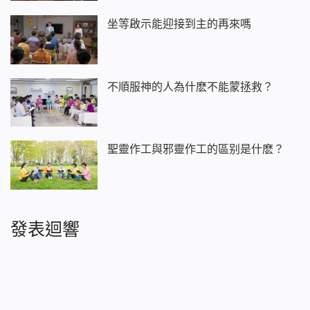
坐等啟示能迎接到主的再來嗎
不順服神的人為什麽不能蒙拯救？
聖靈作工與邪靈作工的區别是什麽？
發表迴響