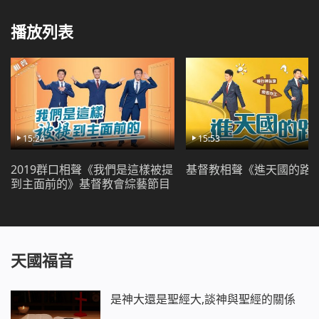
播放列表
小編為您精彩推薦：
迎接主耶穌再來的關鍵：搬開天國路上的絆腳石
15:24
15:53
2019群口相聲《我們是這樣被提
基督教相聲《進天國的路
到主面前的》基督教會綜藝節目
天國福音
是神大還是聖經大,談神與聖經的關係