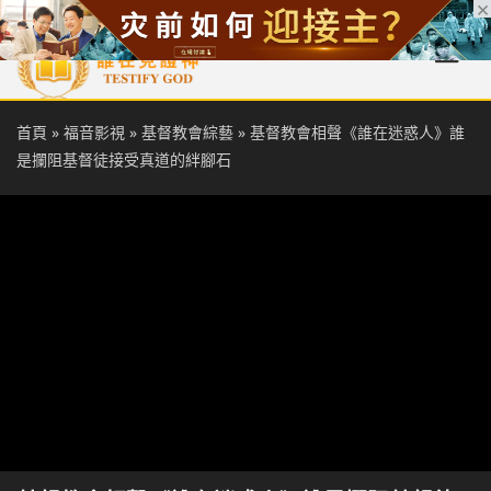
首頁
每日靈糧
天國福音
基督徒見證
信仰解答
聖經
首頁
»
福音影視
»
基督教會綜藝
»
基督教會相聲《誰在迷惑人》誰
是攔阻基督徒接受真道的絆腳石