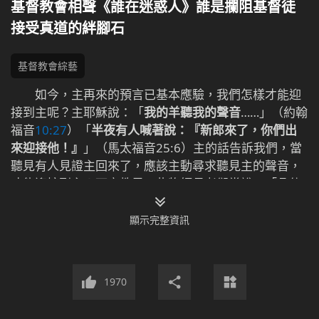
基督教會相聲《誰在迷惑人》誰是攔阻基督徒
接受真道的絆腳石
基督教會綜藝
如今，主再來的預言已基本應驗，我們怎樣才能迎
接到主呢？主耶穌說：「
我的羊聽我的聲音
……」（約翰
福音
10:27
）「
半夜有人喊著說：『新郎來了，你們出
來迎接他！』
」（馬太福音25:6）主的話告訴我們，當
聽見有人見證主回來了，應該主動尋求聽見主的聲音，
才能迎接到主！可宗教界一些牧師長老卻常說：「凡傳
主來都是假的，是迷惑人的，千萬不要聽……」他們為何
公然違背主的話，攔阻、限制我們聽主的聲音呢？在迎
顯示完整資訊
接主來的大事上，我們該如何分辨這些迷惑我們的聲
音，跟上主的腳蹤呢？請看相聲《誰在迷惑人》。
1970