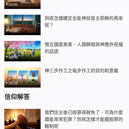
00:00
到底怎樣確定全能神就是主耶穌的再來
呢？
00:00
預言國度美景、人類歸宿與神應許祝福
的話語
00:00
神三步作工之每步作工的目的和意義
00:00
信仰解答
我們信主後已經罪得赦免了，可為什麼
還能常常犯罪？到底怎樣才能擺脫罪的
轄制呢