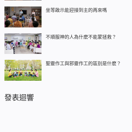
坐等啟示能迎接到主的再來嗎
不順服神的人為什麽不能蒙拯救？
聖靈作工與邪靈作工的區别是什麽？
發表迴響