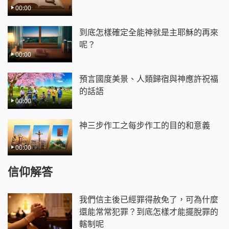
00:00
到底怎樣確定全能神就是主耶穌的再來
呢？
00:00
預言國度美景、人類歸宿與神應許祝福
的話語
00:00
神三步作工之每步作工的目的和意義
00:00
信仰解答
我們信主後已經罪得赦免了，可為什麼
還能常常犯罪？到底怎樣才能擺脫罪的
轄制呢