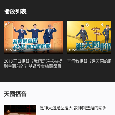
播放列表
15:24
15:53
2019群口相聲《我們是這樣被提
基督教相聲《進天國的路
到主面前的》基督教會綜藝節目
天國福音
是神大還是聖經大,談神與聖經的關係