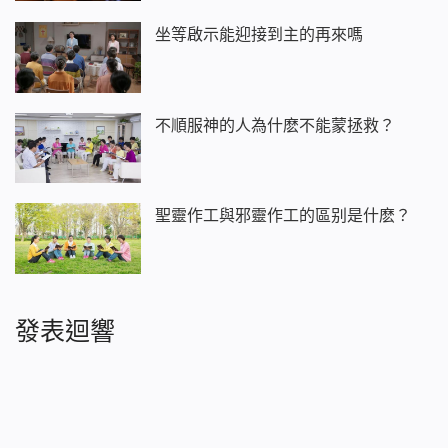
坐等啟示能迎接到主的再來嗎
不順服神的人為什麽不能蒙拯救？
聖靈作工與邪靈作工的區别是什麽？
發表迴響