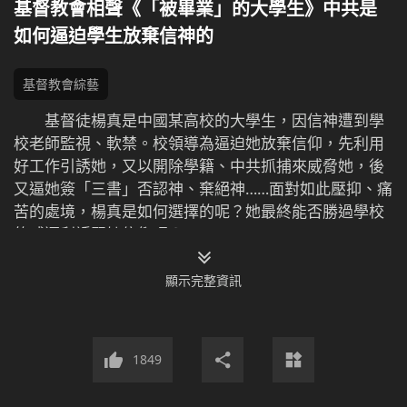
基督教會相聲《「被畢業」的大學生》中共是
如何逼迫學生放棄信神的
基督教會綜藝
基督徒楊真是中國某高校的大學生，因信神遭到學
校老師監視、軟禁。校領導為逼迫她放棄信仰，先利用
好工作引誘她，又以開除學籍、中共抓捕來威脅她，後
又逼她簽「三書」否認神、棄絕神……面對如此壓抑、痛
苦的處境，楊真是如何選擇的呢？她最終能否勝過學校
的威逼利誘堅持信仰呢？
顯示完整資訊
為您精彩推薦：
1849
【逼迫見證】基督徒被迫害，该如何堅守信仰