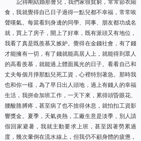
記得剛結婚那會兒，我們家很貧窮，常常節衣縮
食，我就覺得自己日子過得一點兒都不幸福，常常唉
聲嘆氣。每當看到身邊的同學、同事、朋友都功成名
就，買上了房子，開上了好車，既有派頭又有地位，
我看了真是既羨慕又嫉妒。覺得在金錢社會，有了錢
才能擁有一切，有了錢就能高居人上，就能得到眾人
的高看羨慕，就能過上體面風光的日子。看看自己和
丈夫每個月掙那點兒死工資，心裡特別著急。那時我
也和你一樣，為了早日出人頭地，過上有錢人的幸福
生活，我拼命加班工作，一天下來，累得頭昏眼花、
腰酸胳膊疼，甚至病了也不捨得休息，就怕扣工資影
響獎金。夏季，天氣炎熱，工廠生意是淡季，別人請
假回家避暑，我就主動要求上班，甚至因著勞累過
度，幾次暈倒在流水線上，但我仍不顧身體的疲憊，