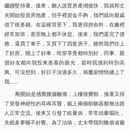
繼續堅持著。後來，聽人說置房產增值快，我就和丈
夫開始投資房地產，但手裡資金不夠，我們就向親戚
借了很多錢。在這種背景下，我更得拼命幹，在廠裡
經常加班，甚至晚上都不休息。後來，我們還完了債
務，還買了車子，又買下了四套房子。雖然我們住上
了好房、開上了好車，吃穿享受都特別好，同事、親
朋好友都向我投來羨慕的眼光，當時我感到特別高
興。可沒想到，好日子沒過多久，病魔卻悄悄纏上了
我……
剛開始是感覺腰腿酸痛，上樓很費勁，接著又得
了突發神經性的耳鳴耳聾，戴上兩個助聽器都無法跟
人正常交流。後來又引發了眩暈病，常常頭暈嘔吐，
失眠多夢睡不好覺。為了治病，丈夫帶我到幾個省廳