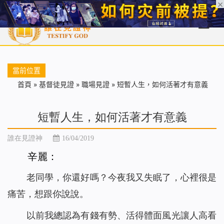
首頁
每日靈糧
天國福音
基督徒見證
信仰解答
聖經
當前位置
首頁
»
基督徒見證
»
職場見證
»
短暫人生，如何活著才有意義
短暫人生，如何活著才有意義
誰在見證神
16/04/2019
辛麗：
老同學，你還好嗎？今夜我又失眠了，心裡很是
痛苦，想跟你說說。
以前我總認為有錢有勢、活得體面風光讓人高看