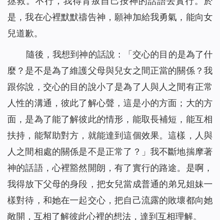
拯救。不行，我得背叛自己按神的話語去實行。於
是，我在心裡默默禱告神，願神加給我勇氣，能向女
兒道歉。
隨後，我想到神的話說：「
交心的目的是為了什
麼？是不是為了維護父母與兒女之間正當的關係？我
跟你說，交心的目的說小了是為了人與人之間有正常
人性的溝通，彼此了解心聲，這是小的方面；大的方
面，是為了能了解彼此的情形，能取長補短，能互相
扶持，能幫助對方，就能達到這個效果。這樣，人與
人之間相處的關係是不是正常了？
」我不斷地揣摩著
神的話語，心裡豁然開朗，有了實行的路途。是啊，
我得放下父母的身段，把女兒當成普通的弟兄姐妹一
樣對待，和她在一起交心，把自己流露的敗壞都向她
敞開，互相了解彼此心裡的想法，達到互相理解。