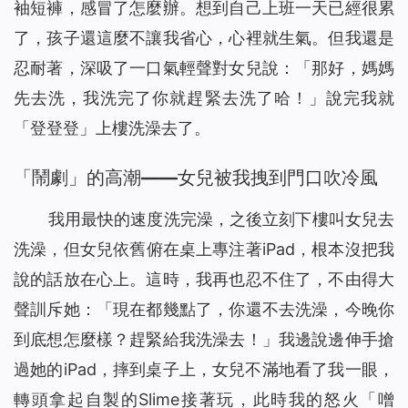
袖短褲，感冒了怎麼辦。想到自己上班一天已經很累
了，孩子還這麼不讓我省心，心裡就生氣。但我還是
忍耐著，深吸了一口氣輕聲對女兒說：「那好，媽媽
先去洗，我洗完了你就趕緊去洗了哈！」說完我就
「登登登」上樓洗澡去了。
「鬧劇」的高潮——女兒被我拽到門口吹冷風
我用最快的速度洗完澡，之後立刻下樓叫女兒去
洗澡，但女兒依舊俯在桌上專注著iPad，根本沒把我
說的話放在心上。這時，我再也忍不住了，不由得大
聲訓斥她：「現在都幾點了，你還不去洗澡，今晚你
到底想怎麼樣？趕緊給我洗澡去！」我邊說邊伸手搶
過她的iPad，摔到桌子上，女兒不滿地看了我一眼，
轉頭拿起自製的Slime接著玩，此時我的怒火「噌