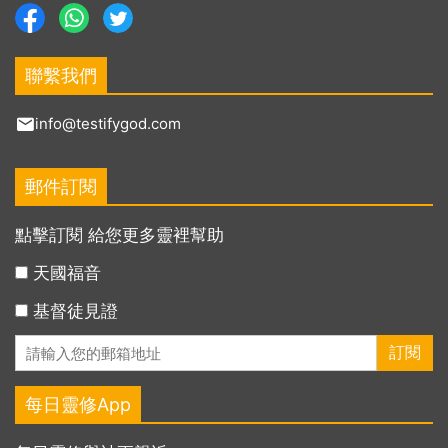
聯繫我們
info@testifygod.com
郵件訂閱
點擊訂閱 給您更多靈裡幫助
天國福音
基督徒見證
每日靈修App