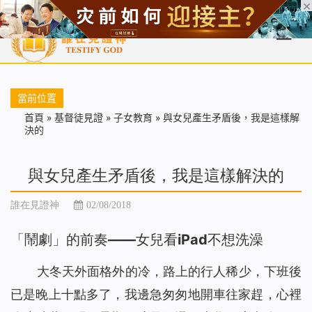
首頁
每日靈糧
天國福音
基督徒見證
信仰解答
聖經
當前位置
首頁
»
基督徒見證
»
子女教育
»
與女兒產生矛盾後，我是這樣解
決的
與女兒產生矛盾後，我是這樣解決的
誰在見證神
02/08/2018
「鬧劇」的前奏——女兒看iPad不想洗澡
大冬天外面格外的冷，路上的行人稀少，下班後
已是晚上十點多了，我邊急匆匆地開車往家趕，心裡