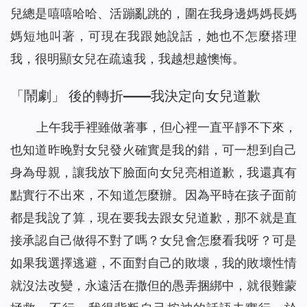
兒總是嘻嘻哈哈、活蹦亂跳的，圍在我身邊媽媽長媽
媽短地叫著，可現在我跟她說話，她也不怎麼搭理
我，很明顯女兒在疏遠我，我越想越懊悔。
「鬧劇」 後的轉折——我決定向女兒道歉
上午我手裡雖做著事，但心裡一直平靜不下來，
也知道昨晚對女兒發火確實是我的錯，可一想到自己
身為母親，讓我放下臉面向女兒亮相道歉，我還真有
點實行不出來，不知道怎麼辦。因為平時在孩子面前
都是我說了算，現在要我去跟女兒道歉，那不就是直
接承認自己做得不對了嗎？女兒會怎麼看我呀？可是
如果我選擇逃避，不面對自己的敗壞，我的敗壞性情
就沒法改變，永遠活在撒但的愚弄捆綁中，就很難蒙