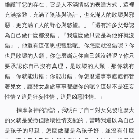
維護罪惡的存在，它是人不滿情緒的表達方式，這裡
充滿摻雜，充滿了陰謀與詭計，也充滿人的敗壞與邪
惡，更充滿了人的野心與慾望。
」「
還有許多父母認
為自己做什麼都沒錯，『我這麼做只要是為他好就沒
錯』，他還有這個思想觀點呢。你怎麼就沒錯呢？你
也是敗壞的人類，你怎麼斷定你自己就沒錯呢？你只
要承認你自己沒有真理，是敗壞的人類，那你就有
錯，你就能出錯；你能出錯，你怎麼還事事處處都管
著兒女，讓兒女處處事事都聽你的呢？這是不是狂妄
性情？這是狂妄性情，這是凶惡性情。
」
揣摩著神的話語，我明白了自己對女兒發這麼大
的火就是受撒但敗壞性情支配的，當時我還以為自己
是孩子的母親，怎麼做都是為孩子好，並沒有什麼