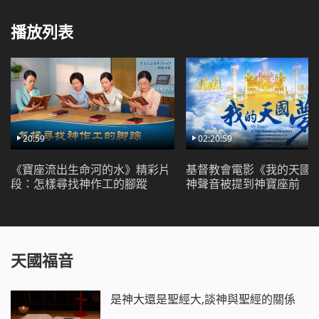
了……後來，他意識到這是背叛神，就開始反思：像自己
這樣臨到試煉還能埋怨神、誤解神、背叛神的人是真正
播放列表
得救的人嗎？能有資格進神的國嗎？
20:59
02:20:59
《寶座流出生命河的水》精彩片
基督教會電影《我的天國
段：怎樣尋找神作工的腳蹤
神聲音被提到神寶座前
天國福音
是神大還是聖經大,談神與聖經的關係