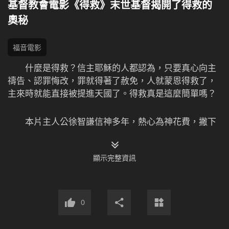
基督教會電影《得救》末世基督揭開了得救的
奧秘
福音電影
什麼是得救？信主耶穌的人都認為，只要真心向主
禱告、認罪悔改，罪就得著了赦免，人就蒙恩得救了，
主來時就能直接被提進天國了。得救真是這麼簡單嗎？
本片主人公徐智謙信神多年，熱心為神花費，撇下
一切盡本分，因此遭到了中共的抓捕與酷刑折磨。出獄
後，他仍堅持盡本分，也有了一些實際經歷，講道作工
顯示完整資訊
還能解決弟兄姊妹的一些實際問題。後來妻子同樣被抓
坐監，他也沒有怨言，沒有消極、倒下……贏得了弟兄姊
妹的誇獎、稱讚。徐智謙覺得自己有真理實際了，進天
國肯定沒問題。沒過多久，一場突如其來的試煉臨到了
0
他，妻子被中共警察迫害折磨致死，徐智謙悲痛欲絕，
對神產生了觀念、誤解與埋怨，悖逆、背叛的心也出來