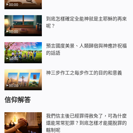
00:00
到底怎樣確定全能神就是主耶穌的再來
呢？
00:00
預言國度美景、人類歸宿與神應許祝福
的話語
00:00
神三步作工之每步作工的目的和意義
00:00
信仰解答
我們信主後已經罪得赦免了，可為什麼
還能常常犯罪？到底怎樣才能擺脫罪的
轄制呢