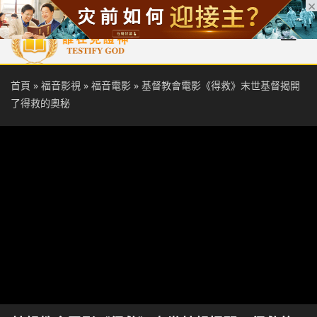
首頁
每日靈糧
天國福音
基督徒見證
信仰解答
聖經
首頁
»
福音影視
»
福音電影
»
基督教會電影《得救》末世基督揭開
了得救的奧秘