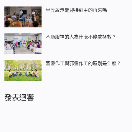
坐等啟示能迎接到主的再來嗎
不順服神的人為什麽不能蒙拯救？
聖靈作工與邪靈作工的區别是什麽？
發表迴響