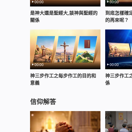
00:00
00:00
是神大還是聖經大,談神與聖經的
到底怎樣確
關係
的再來呢？
00:00
00:00
神三步作工之每步作工的目的和
神三步作工
意義
係
信仰解答