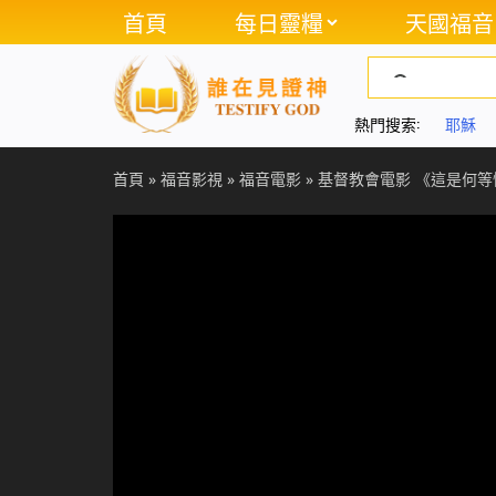
首頁
每日靈糧
天國福音
熱門搜索:
耶穌
首頁
»
福音影視
»
福音電影
»
基督教會電影 《這是何