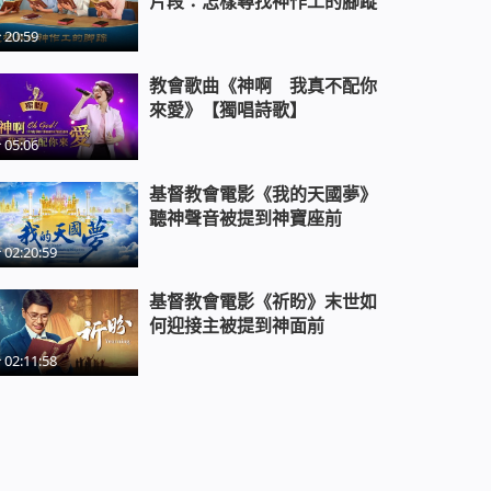
片段：怎樣尋找神作工的腳蹤
20:59
教會歌曲《神啊 我真不配你
來愛》【獨唱詩歌】
05:06
基督教會電影《我的天國夢》
聽神聲音被提到神寶座前
02:20:59
基督教會電影《祈盼》末世如
何迎接主被提到神面前
02:11:58