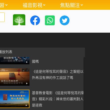
習
福音影視
焦點關注
《這是何等悅耳的聲音》之怎樣確
定主耶穌已來到
《這是何等悅耳的聲音》之主耶穌
再來的預言是怎樣應驗的
基督教會電影《這是何等悅耳的聲
播放列表
音》精彩片段：罪得赦免就能進天
國嗎
《這是何等悅耳的聲音》之聖經以
外再沒有神的作工說話了嗎
基督教會電影 《這是何等悅耳的聲
音》精彩片段：神末世的審判對人
是拯救