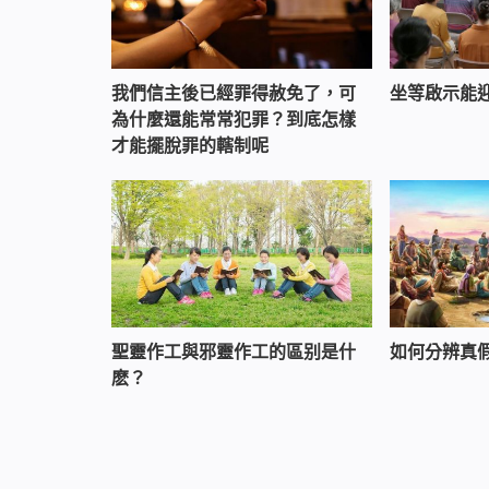
我們信主後已經罪得赦免了，可
坐等啟示能
為什麼還能常常犯罪？到底怎樣
才能擺脫罪的轄制呢
聖靈作工與邪靈作工的區别是什
如何分辨真
麽？