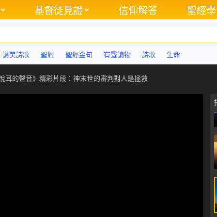
基督徒見證
信仰解答
聖經學
讚美詩歌
聖經
聖經金句
有聲讀物
詩歌
生命
等悅耳的聲音》精彩片段：神末世的審判對人是拯救