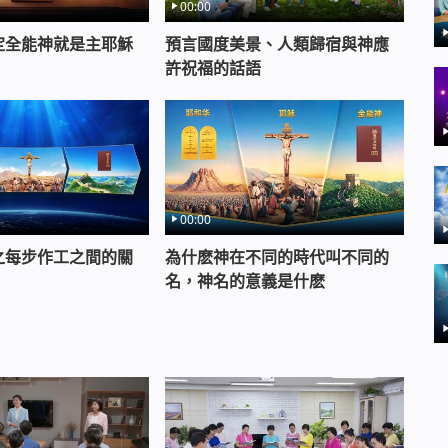
00:00
定全能神就是主耶穌
預言國度美景、人類歸宿與神應
許祝福的話語
00:00
之每步作工之間的關
為什麽神在不同的時代叫不同的
名，神名的意義是什麽