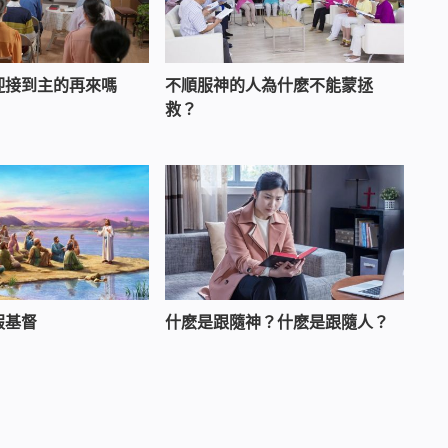
迎接到主的再來嗎
不順服神的人為什麽不能蒙拯
救？
假基督
什麽是跟隨神？什麽是跟隨人？