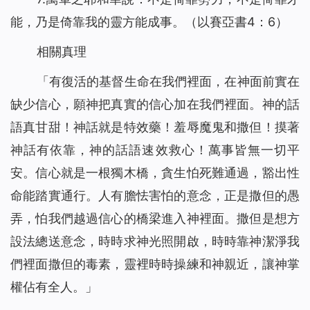
能，乃是倚靠我的靈方能成事。（以賽亞書4：6）
相關真理
「有復活的基督生命在我們裡面，在神面前實在
缺少信心，願神把真實的信心加在我們裡面。神的話
語真甘甜！神話就是特效藥！羞辱魔鬼和撒但！摸著
神話有依靠，神的話語速效救心！萬事皆無一切平
安。信心就是一根獨木橋，貪生怕死難通過，豁出性
命能踏實通行。人有膽怯害怕的意念，正是撒但的愚
弄，怕我們越過信心的橋梁進入神裡面。撒但是想方
設法總送意念，時時求神光照開啟，時時靠神潔淨我
們裡面撒但的毒素，靈裡時時操練和神親近，讓神掌
權佔有全人。」