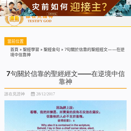
首頁
每日靈糧
天國福音
基督徒見證
信仰解答
聖經
當前位置
首頁
»
聖經學習
»
聖經金句
»
7句關於信靠的聖經經文——在逆
境中信靠神
7句關於信靠的聖經經文——在逆境中信
靠神
誰在見證神
28/12/2017