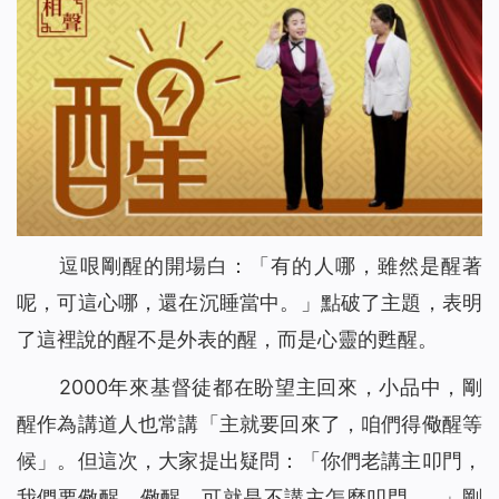
逗哏剛醒的開場白：「有的人哪，雖然是醒著
呢，可這心哪，還在沉睡當中。」點破了主題，表明
了這裡說的醒不是外表的醒，而是心靈的甦醒。
2000年來基督徒都在盼望主回來，小品中，剛
醒作為講道人也常講「主就要回來了，咱們得儆醒等
候」。但這次，大家提出疑問：「你們老講主叩門，
我們要儆醒，儆醒，可就是不講主怎麼叩門……」剛