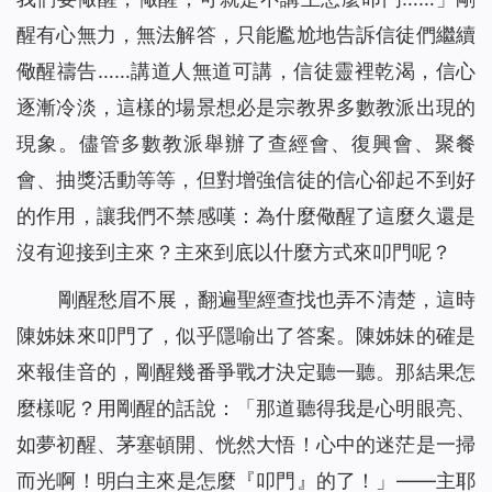
醒有心無力，無法解答，只能尷尬地告訴信徒們繼續
儆醒禱告……講道人無道可講，信徒靈裡乾渴，信心
逐漸冷淡，這樣的場景想必是宗教界多數教派出現的
現象。儘管多數教派舉辦了查經會、復興會、聚餐
會、抽獎活動等等，但對增強信徒的信心卻起不到好
的作用，讓我們不禁感嘆：為什麼儆醒了這麼久還是
沒有迎接到主來？主來到底以什麼方式來叩門呢？
剛醒愁眉不展，翻遍聖經查找也弄不清楚，這時
陳姊妹來叩門了，似乎隱喻出了答案。陳姊妹的確是
來報佳音的，剛醒幾番爭戰才決定聽一聽。那結果怎
麼樣呢？用剛醒的話說：「那道聽得我是心明眼亮、
如夢初醒、茅塞頓開、恍然大悟！心中的迷茫是一掃
而光啊！明白主來是怎麼『叩門』的了！」——主耶