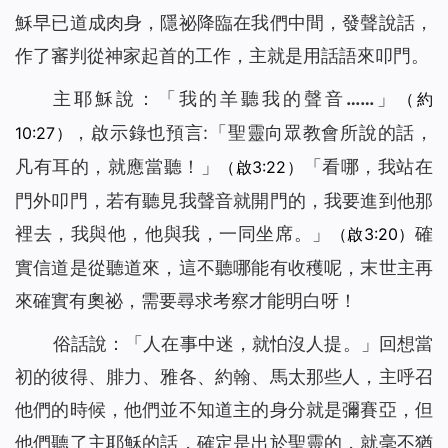
穌早已道成肉身，隱祕降臨在我們中間，發聲說話，
作了審判從神家起首的工作，主就是用話語來叩門。
主耶穌說：「
我的羊聽我的聲音……
」
（約
，啟示錄也預言:「
聖靈向眾教會所說的話，
10:27）
凡有耳的，就應當聽！」
「
看哪，我站在
（啟3:22）
門外叩門，若有聽見我聲音就開門的，我要進到他那
裡去，我與他，他與我，一同坐席。
」
確
（啟3:20）
實信道是從聽道來，這不聽哪能有收穫呢，末世主再
來確實有奧祕，需要尋求考察才能明白呀！
俗話說：「人在事中迷，就怕沒人提。」回想當
初的彼得、腓力、雅各、約翰、馬太那些人，主呼召
他們的時候，他們並不知道主的身分就是彌賽亞，但
他們聽了主耶穌的話，確定是出於聖靈的，就毫不猶