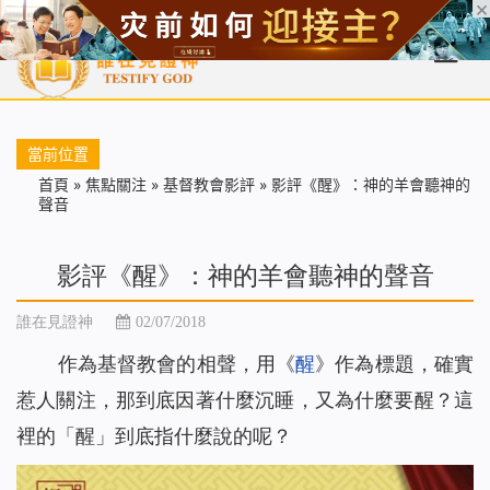
首頁
每日靈糧
天國福音
基督徒見證
信仰解答
聖經
當前位置
首頁
»
焦點關注
»
基督教會影評
»
影評《醒》：神的羊會聽神的
聲音
影評《醒》：神的羊會聽神的聲音
誰在見證神
02/07/2018
作為基督教會的相聲，用《
醒
》作為標題，確實
惹人關注，那到底因著什麼沉睡，又為什麼要醒？這
裡的「醒」到底指什麼說的呢？