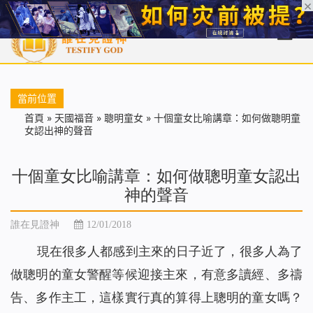
首頁
每日靈糧
天國福音
基督徒見證
信仰解答
聖經
當前位置
首頁
»
天國福音
»
聰明童女
»
十個童女比喻講章：如何做聰明童
女認出神的聲音
十個童女比喻講章：如何做聰明童女認出
神的聲音
誰在見證神
12/01/2018
現在很多人都感到
主來的日子近了，
很多人
為了
做聰明的童女警醒等候迎接主來，有意多讀經、多禱
告、多作主工，這樣實行真的算得上聰明的童女嗎？