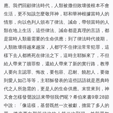
應。我們回顧律法時代，人類被撒但敗壞後根本不會
生活，更不知該怎麼敬拜神，耶和華神根據當時人的
情形，向以色列人頒布了律法、誡命，帶領當時的人
類在地上生活，這些律法、誡命都是真理的言語，都
是當時人類最需要的生命供應；到了律法時代後期，
人類敗壞得越來越深，人都守不住律法常常犯罪，這
樣下去人都將死在律法之下，這時主耶穌來了，不但
給人帶來了贖罪祭，還給人帶來了新的實行路，教導
人要向主認罪、悔改，要包容、忍耐、饒恕人，要做
到愛人如己等等，主耶穌發表的這些話語就是恩典時
代之人所急需的，更是人的生命供應。末世來到，神
又會怎樣發聲說話來帶領我們呢？希伯來書9章28節
中說：「像這樣，基督既然一次被獻，擔當了多人的