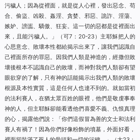
污穢人；因為從裡面，就是從人心裡，發出惡念、苟
合、偷盜、凶殺、姦淫、貪婪、邪惡、詭詐、淫蕩、
嫉妒、謗讟、驕傲、狂妄。這一切的惡都是從裡面出
來，且能污穢人。
」（可7：20-23）主耶穌把人的
心思意念、敗壞本性都給揭示出來了，讓我們認識自
己裡面所存的罪惡。因我們人類是神造的，經撒但敗
壞後根本不認識自己的敗壞，而神對我們人類卻有望
眼欲穿的了解，只有神的話能揭示出我們人類的敗壞
根源及本性實質，這是任何人也達不到的。就如當初
的法利賽人，在猶太眾百姓的眼裡，他們是敬虔事奉
神的人，但主耶穌卻能看透他們喜愛不義、仇恨真理
的心，揭露他們說：「
你們這假冒為善的文士和法利
賽人有禍了！因為你們好像粉飾的墳墓，外面好看，
裡面卻裝滿了死人的骨頭和一切的污穢。
」（太23：