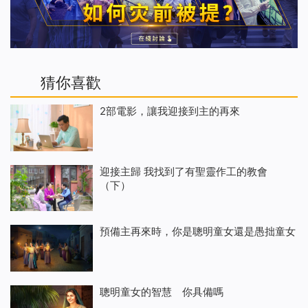
猜你喜歡
2部電影，讓我迎接到主的再來
迎接主歸 我找到了有聖靈作工的教會
（下）
預備主再來時，你是聰明童女還是愚拙童女
聰明童女的智慧 你具備嗎