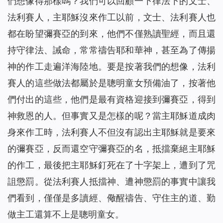
們想像得那樣嗎？我們可以回顧一下律法下的文士、
法利賽人，主耶穌沒來作工以前，文士、法利賽人也
都在盼望彌賽亞的到來，他們不僅熟讀聖經，而且還
持守律法、誡命，常常禱告耶和華神，甚至為了傳揚
神的作工走遍洋海陸地。要是按著我們的想像，法利
賽人的這些做法都屬於是聰明童女預備油了，按著他
們付出的這些，他們是最有資格迎接到彌賽亞，得到
神救恩的人。但事實又是怎樣的呢？當主耶穌道成肉
身來作工時，法利賽人不但沒有認出主耶穌就是要來
的彌賽亞，反而還空守彌賽亞的名，抵擋棄絕主耶穌
的作工，最後把主耶穌釘死在了十字架上，遭到了咒
詛懲罰。從法利賽人抵擋神、遭神懲罰的事實中讓我
們看到，僅僅是多讀經、儆醒禱告、守住主的道、勤
做主工還算不上是聰明童女。