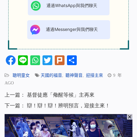
通過WhatsApp與我們聊天
通過Messenger與我們聊天
Facebook
Line
WhatsApp
Twitter
Plurk
分
享
聰明童女
天國的福音
,
聽神聲音
,
迎接主來
9 年
AGO
上一篇：
基督徒應「儆醒等候」主再來
下一篇：
辯！辯！辯！辨明預言，迎接主來！