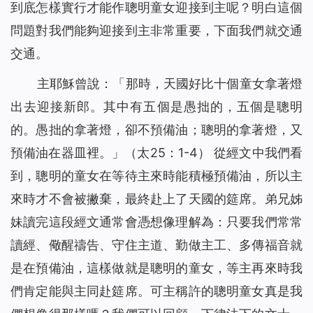
到底怎樣實行才能作聰明童女迎接到主呢？明白這個
問題對我們能夠迎接到主非常重要，下面我們就交通
交通。
主耶穌曾說：「
那時，天國好比十個童女拿著燈
出去迎接新郎。其中有五個是愚拙的，五個是聰明
的。愚拙的拿著燈，卻不預備油；聰明的拿著燈，又
預備油在器皿裡。
」（太25：1-4） 從經文中我們看
到，聰明的童女在等待主來時能積極預備油，所以主
來時才不會被撇棄，最終赴上了天國的筵席。弟兄姊
妹讀完這段經文通常會憑想像理解為：只要我們常常
讀經、儆醒禱告、守住主道、勤做主工、多傳福音就
是在預備油，這樣做就是聰明的童女，等主再來時我
們肯定能與主同赴筵席。可主稱許的聰明童女真是我