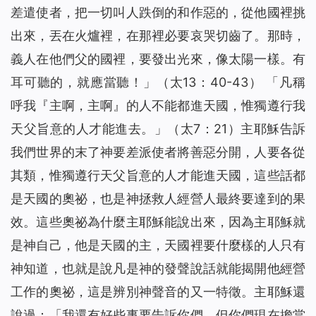
差遣使者，把一切叫人跌倒的和作惡的，從他國裡挑
出來，丟在火爐裡，在那裡必要哀哭切齒了。那時，
義人在他們父的國裡，要發出光來，像太陽一樣。有
耳可聽的，就應當聽！
」（太13：40-43） 「
凡稱
呼我『主啊，主啊』的人不能都進天國，惟獨遵行我
天父旨意的人才能進去。
」（太7：21）主耶穌告訴
我們世界的末了神要差派使者將善惡分開，人要各從
其類，惟獨遵行天父旨意的人才能進天國，這些話都
是天國的奧祕，也是神拯救人經營人最終要達到的果
效。這些奧祕為什麼主耶穌能說出來，因為主耶穌就
是神自己，他是天國的主，天國裡要什麼樣的人只有
神知道，也就是說凡是神的發聲說話就能揭開他經營
工作的奧祕，這是辨別神聲音的又一特徵。主耶穌還
說過：「
我還有好些事要告訴你們，但你們現在擔當