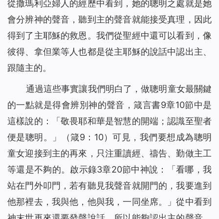
從撒瑪利亞婦人的經歷中看到，她的聰明之處就是她
會分辨神的聲音，聽到主的聲音就能接受真理，因此
得到了主耶穌的救恩。我們從聖經中還可以看到，像
彼得、拿但業等人也都是從主耶穌的說話中認出主、
跟隨主的。
通過這些事實讓我們明白了，做聰明童女最關鍵
的一點就是得會辨別神的聲音，箴言書9章10節中是
這樣說的：「敬畏耶和華是智慧的開端；認識至聖者
便是聰明。」（箴9：10）可見，我們要想成為聰明
童女迎接到主的再來，只注重讀經、禱告、勤做主工
等還是不夠的。啟示錄3章20節中神說：「
看哪，我
站在門外叩門，若有聽見我聲音就開門的，我要進到
他那裡去，我與他，他與我，一同坐席。
」從中看到
神末世再來還要發聲說話，所以能夠認出主的聲音，