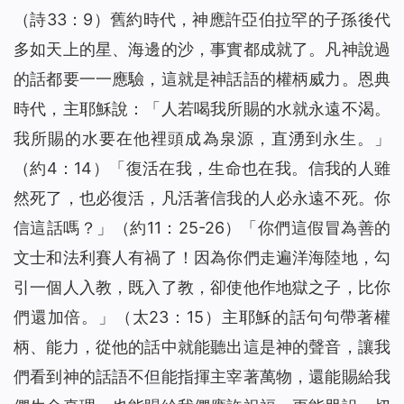
（詩33：9）舊約時代，神應許亞伯拉罕的子孫後代
多如天上的星、海邊的沙，事實都成就了。凡神說過
的話都要一一應驗，這就是神話語的權柄威力。恩典
時代，主耶穌說：「
人若喝我所賜的水就永遠不渴。
我所賜的水要在他裡頭成為泉源，直湧到永生。
」
（約4：14）「
復活在我，生命也在我。信我的人雖
然死了，也必復活，凡活著信我的人必永遠不死。你
信這話嗎？
」（約11：25-26）「
你們這假冒為善的
文士和法利賽人有禍了！因為你們走遍洋海陸地，勾
引一個人入教，既入了教，卻使他作地獄之子，比你
們還加倍。
」（太23：15）主耶穌的話句句帶著權
柄、能力，從他的話中就能聽出這是神的聲音，讓我
們看到神的話語不但能指揮主宰著萬物，還能賜給我