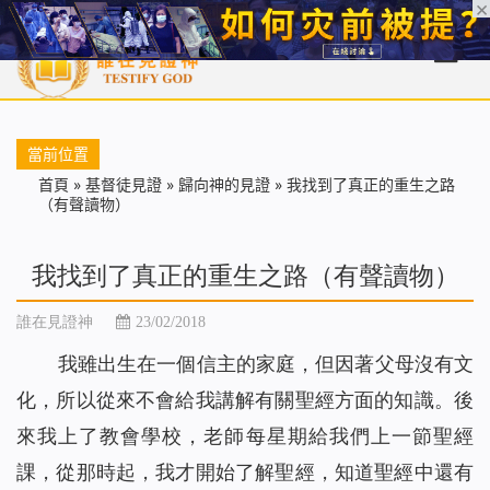
首頁
每日靈糧
天國福音
基督徒見證
信仰解答
聖經
當前位置
首頁
»
基督徒見證
»
歸向神的見證
»
我找到了真正的重生之路
（有聲讀物）
我找到了真正的重生之路（有聲讀物）
誰在見證神
23/02/2018
我雖出生在一個信主的家庭，但因著父母沒有文
化，所以從來不會給我講解有關聖經方面的知識。後
來我上了教會學校，老師每星期給我們上一節聖經
課，從那時起，我才開始了解聖經，知道聖經中還有