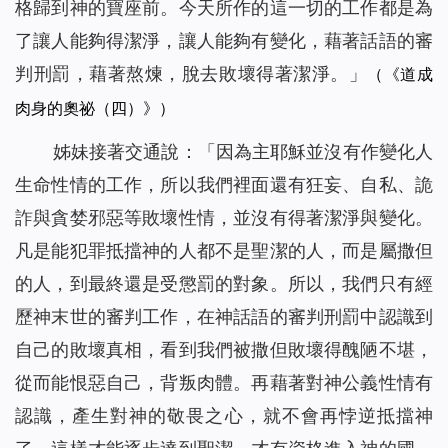
格歸到神的寶座前。今天所作的這一切的工作都是為
了讓人能夠得潔淨，讓人能夠有變化，藉著話語的審
判刑罰，藉著熬煉，脫去敗壞得著潔淨。
」
（《道成
肉身的奧祕（四）》）
姊妹接著交通說：「因為主耶穌並沒有作變化人
生命性情的工作，所以我們裡面還有狂妄、自私、詭
詐與貪婪邪惡等敗壞性情，並沒有得著潔淨與變化。
凡是能犯罪抵擋神的人都不是聖潔的人，而是屬撒但
的人，到最終還是受懲罰的對象。所以，我們只有經
歷神末世的審判工作，在神話語的審判刑罰中認識到
自己的敗壞真相，看到我們被撒但敗壞得醜陋不堪，
從而能恨惡自己，背叛肉體。再藉著對神公義性情有
認識，產生對神的敬畏之心，就不會再悖逆抵擋神