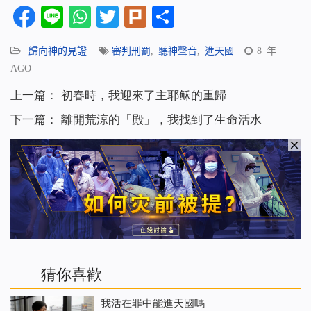
Facebook
Line
WhatsApp
Twitter
Plurk
分
享
歸向神的見證
審判刑罰
,
聽神聲音
,
進天國
8 年
AGO
上一篇：
初春時，我迎來了主耶稣的重歸
下一篇：
離開荒涼的「殿」，我找到了生命活水
猜你喜歡
我活在罪中能進天國嗎