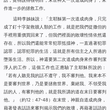
話，覺得說得很明白，末世神又一次道成肉身了，來
作進一步的拯救工作。
這時李姊妹說：「主耶穌第一次道成肉身，只完
成了釘十字架救贖人類的工作，就是把我們從撒但的
手裡用重價買回來了，但我們裡面的敗壞性情依然還
存在，所以我們還能常常犯罪抵擋神，一直過著犯罪
認罪，認罪犯罪的生活，這就是所有信主之人所過的
墮落生活。所以，神還要第二次道成肉身來作審判潔
淨人的工作，這個工作也正應驗了主耶穌所說的：
『
若有人聽見我的話不遵守，我不審判他。我來本不
是要審判世界，乃是要拯救世界。棄絕我、不領受我
話的人，有審判他的，就是我所講的道在末日要審判
他。
』（約12：47-48）在末世，神親自道成肉身，
藉著發表話語來審判揭示我們的敗壞，再藉著話語的