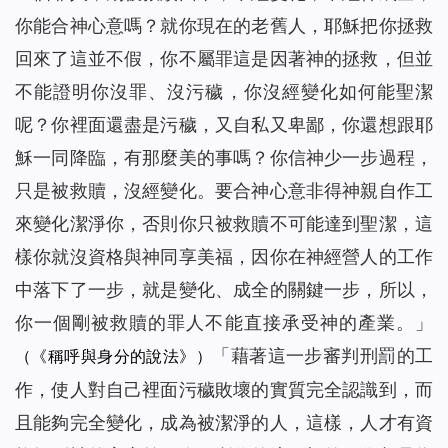
你能合神心意嗎？就你現在的老舊人，耶穌把你拯救
回來了這並不假，你不屬罪這是因著神的拯救，但並
不能證明你沒罪、沒污穢，你沒經變化如何能聖潔
呢？你裡面還盡是污穢，又自私又卑鄙，你還想跟耶
穌一同降臨，有那麼美的事嗎？你信神少一步過程，
只是被救贖，沒經變化。要合神心意非得神親自作工
來變化潔淨你，否則你只被救贖不可能達到聖潔，這
樣你就沒資格與神同享美福，因你在神經營人的工作
中落下了一步，就是變化、成全的關鍵一步，所以，
你一個剛被救贖的罪人不能直接承受神的產業。
」
「
藉著這一步審判刑罰的工
（《稱呼與身分的說法》）
作，使人對自己裡面污穢敗壞的實質完全認識到，而
且能夠完全變化，成為被潔淨的人，這樣，人才有資