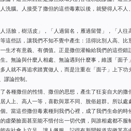
給人洗腦。人接受了撒但的這些毒素以後，就變得人不人
「人活臉，樹活皮」，「人過留名，雁過留聲」，「人往
等等這些話，讓我們不知不覺中產生：活得比別人高、比
活一生才有意義、有價值。正是撒但灌輸給我們的這些錯
產生。無論與什麼人相處、無論遇到什麼事，維護「面子
很多人就不再追求踏實做人，而是注重在「面子」上下功
、謬論控制。
滿了各種撒但的性情、撒但的思想，產生了狂妄自大的撒
高居人上、高人一等，喜歡與眾不同、脫俗超群。所以處
那個。當這些撒但毒素種到我們心裡，成了我們生命的時
己的虛榮臉面甚至能不惜付出一切代價，與誰相處都不服
才能在社會上立足，讓人佩服。記得有新聞報道安徽某高