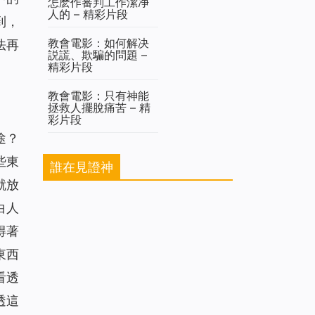
怎麽作審判工作潔净
人的 – 精彩片段
到，
教會電影：如何解决
法再
説謊、欺騙的問題 –
精彩片段
教會電影：只有神能
拯救人擺脫痛苦 – 精
彩片段
途？
些東
誰在見證神
就放
白人
得著
東西
看透
透這