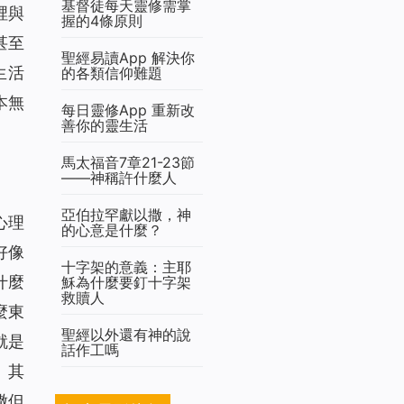
基督徒每天靈修需掌
裡與
握的4條原則
甚至
聖經易讀App 解決你
生活
的各類信仰難題
本無
每日靈修App 重新改
善你的靈生活
馬太福音7章21-23節
——神稱許什麼人
亞伯拉罕獻以撒，神
心理
的心意是什麼？
好像
十字架的意義：主耶
什麼
穌為什麼要釘十字架
救贖人
麼東
聖經以外還有神的說
就是
話作工嗎
。其
撒但