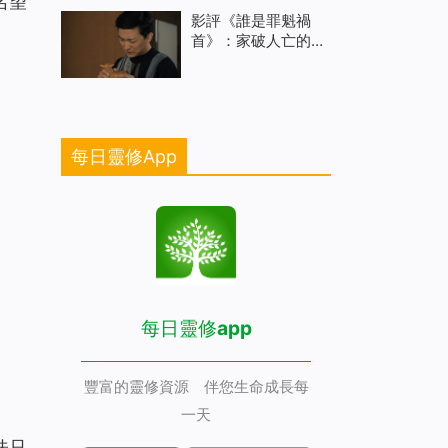
名望
影評《誰是罪魁禍
首》：家破人亡的始
作俑者
每日靈修App
每日靈修app
豐富的靈修資源 伴您生命成長每
一天
味只