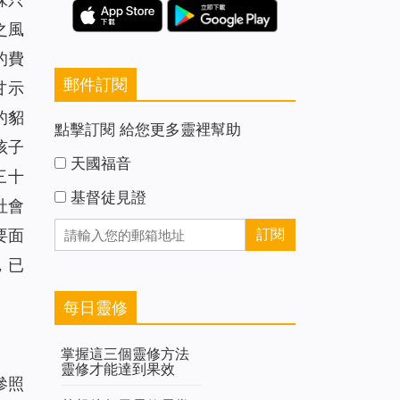
之風
的費
郵件訂閱
甘示
的貂
點擊訂閱 給您更多靈裡幫助
孩子
天國福音
三十
基督徒見證
社會
要面
，已
每日靈修
掌握這三個靈修方法
靈修才能達到果效
參照