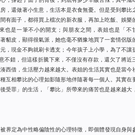
有房，還做著小生意，生活本是衣食無憂。但是受到攀比
中間有面子，都得買上檔次的新衣服，再加上吃飯、娛樂
來也是一筆不小的開支；與朋友之間，表姐也是「不
穿著貂皮，顯得很氣派，她也毫不猶豫地買了一套情侶版
多元，現金不夠就刷卡透支；今年孩子上小學，為了不讓
生意不錯，但這樣折騰下來，不僅沒有存款，還欠了將近
東湊西借，生活壓力越來越大。表姐的生活其實也是當今
這種互相攀比的心理如影隨形地伴隨著每一個人。其實在
人後受罪」的生活，「攀比」所帶來的痛苦也是越來越大
上被界定為中性略偏陰性的心理特徵，即個體發現自身與