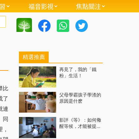
習
福音影視
焦點關注
精選推薦
再見了，我的「鐵
粉」生活！
攀比
父母學霸孩子學渣的
成了
原因是什麽
就連
、同
影評《等》：如何儆
醒等候，才能被提進
理，
天國？