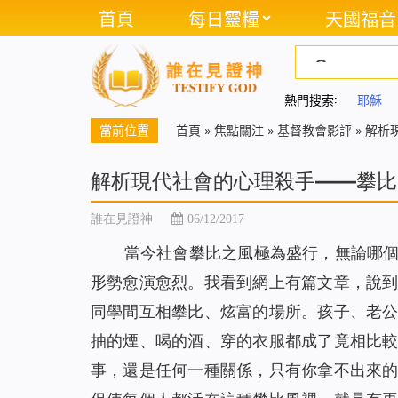
首頁
每日靈糧
天國福音
熱門搜索:
耶穌
當前位置
首頁
»
焦點關注
»
基督教會影評
»
解析
解析現代社會的心理殺手——攀比
誰在見證神
06/12/2017
當今社會攀比之風極為盛行，無論哪
形勢愈演愈烈。我看到網上有篇文章，說
同學間互相攀比、炫富的場所。孩子、老
抽的煙、喝的酒、穿的衣服都成了竟相比
事，還是任何一種關係，只有你拿不出來