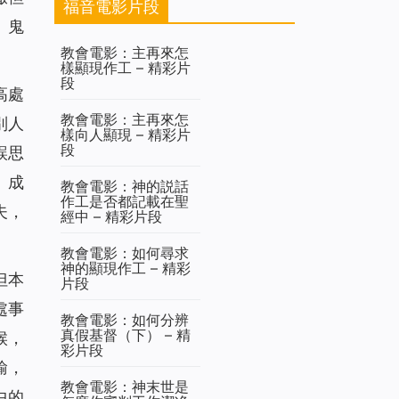
福音電影片段
、鬼
教會電影：主再來怎
樣顯現作工 – 精彩片
段
高處
教會電影：主再來怎
別人
樣向人顯現 – 精彩片
段
誤思
」成
教會電影：神的説話
作工是否都記載在聖
夫，
經中 – 精彩片段
教會電影：如何尋求
神的顯現作工 – 精彩
但本
片段
處事
教會電影：如何分辨
真假基督（下） – 精
候，
彩片段
輸，
教會電影：神末世是
中的