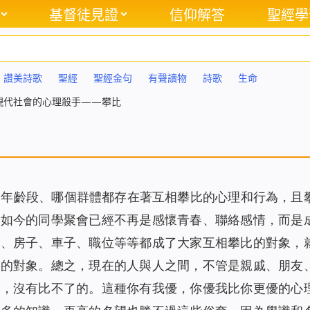
基督徒見證
信仰解答
聖經學
讚美詩歌
聖經
聖經金句
有聲讀物
詩歌
生命
現代社會的心理殺手——攀比
個年齡段、哪個群體都存在著互相攀比的心理和行為，且
到如今的同學聚會已經不再是感懷青春、聯絡感情，而是
公、房子、車子、職位等等都成了大家互相攀比的對象，
較的對象。總之，現在的人與人之間，不管是親戚、朋友
的，沒有比不了的。這種你有我優，你優我比你更優的心