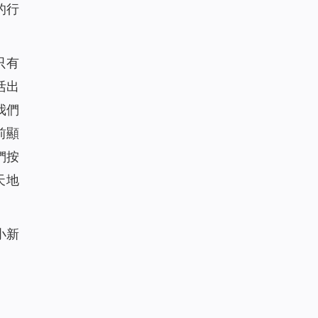
的行
只有
活出
我們
前顯
們按
天地
小新