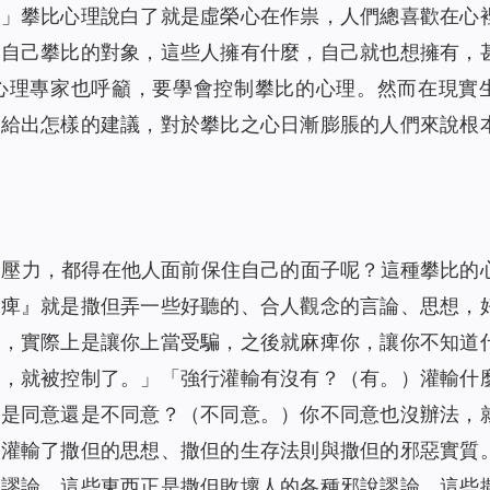
。」攀比心理說白了就是虛榮心在作祟，人們總喜歡在心
是自己攀比的對象，這些人擁有什麼，自己就也想擁有，
心理專家也呼籲，要學會控制攀比的心理。然而在現實
家給出怎樣的建議，對於攀比之心日漸膨脹的人們來說根
的壓力，都得在他人面前保住自己的面子呢？這種攀比的
麻痺』就是撒但弄一些好聽的、合人觀念的言論、思想，
想，實際上是讓你上當受騙，之後就麻痺你，讓你不知道
了，就被控制了。
」「
強行灌輸有沒有？
（有。）
灌輸什
人是同意還是不同意？
（不同意。）
你不同意也沒辦法，
，灌輸了撒但的思想、撒但的生存法則與撒但的邪惡實質
的謬論，這些東西正是撒但敗壞人的各種邪說謬論。這些