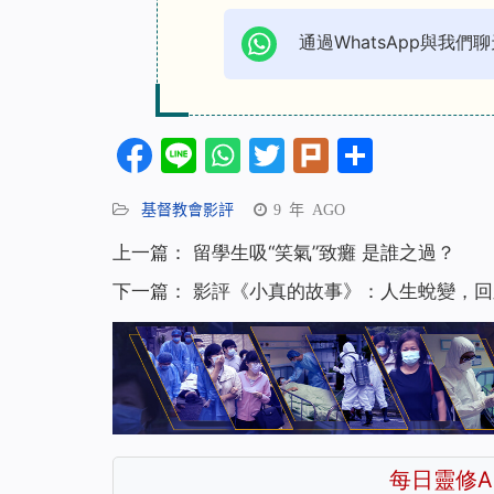
通過WhatsApp與我們聊
Facebook
Line
WhatsApp
Twitter
Plurk
分
享
基督教會影評
9 年 AGO
上一篇：
留學生吸“笑氣”致癱 是誰之過？
下一篇：
影評《小真的故事》：人生蛻變，回
每日靈修A