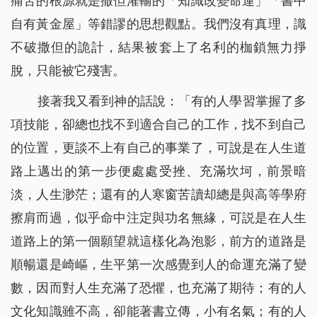
痛苦的根源就是撒但灌輸的「知識改變命運」「書中
自有黃金屋」等錯謬的思想觀點。我們沒有真理，識
不破撒但的詭計，結果被套上了名利的枷鎖無力掙
脫，只能被它殘害。
接著我又看到神的話說：「
有的人學習掌握了多
項技能，卻總也找不到適合自己的工作，找不到自己
的位置，更談不上有自己的事業了，可說是在人生道
路上邁出的第一步便處處受挫、充滿坎坷，前景暗
淡，人生渺茫；還有的人寒窗苦讀却總是與高等學府
擦肩而過，似乎命中注定與功名無緣，可説是在人生
道路上的第一個願望就這樣化為泡影，前方的道路是
順暢還是崎嶇，生平第一次感覺到人的命運充滿了變
數，因而對人生充滿了恐懼，也充滿了期待；有的人
文化知識雖不高，卻能著書立傳，小有名氣；有的人