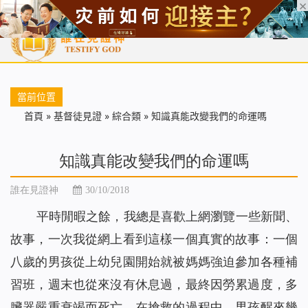
首頁
每日靈糧
天國福音
基督徒見證
信仰解答
聖經
當前位置
首頁
»
基督徒見證
»
綜合類
»
知識真能改變我們的命運嗎
知識真能改變我們的命運嗎
誰在見證神
30/10/2018
平時閒暇之餘，我總是喜歡上網瀏覽一些新聞、
故事，一次我從網上看到這樣一個真實的故事：一個
八歲的男孩從上幼兒園開始就被媽媽強迫參加各種補
習班，週末也從來沒有休息過，最終因勞累過度，多
臟器嚴重衰竭而死亡。在搶救的過程中，男孩醒來幾