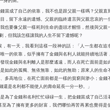
一身的病。
把錢當成了自己的依靠，我不也是跟父親一樣嗎？父親直
瞑目，留下永遠的遺憾。父親的臨終遺言與父親悲哀的一
道我也要像父親一樣耗到生命的盡頭才醒悟，然後與父親
劇，但我該怎樣讓我的人生不留下遺憾呢？
候，有一天，我看到這樣一段神的話：「
人一生都在追
作唯一的依靠，似乎擁有了金錢與名利人就能持續地活著
才發現金錢與名利離人是那麼遙遠，而人在死亡面前是如
前是如此的孤獨、無依無靠，如此的無助；原來人的生命
富、多高地位，在死亡面前都是一樣的貧窮與渺小；金錢
錢還是名利都不能使人的壽命延長一分一秒。
」
都是為了金錢和名利忙忙碌碌一生，把金錢當成了自己活
甚至為了擁有更多的財富，我們哪怕再苦再累也覺得是