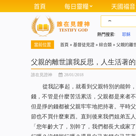
首頁
每日靈糧
天國福音
熱門搜索:
耶穌
當前位置
首頁
»
基督徒見證
»
綜合類
»
父親的離
父親的離世讓我反思，人生活著的
誰在見證神
28/01/2018
從我記事起，就看到父親特別的能幹
錢，不管是什麼苦活累活，父親都是來者
但是掙的錢都被父親牢牢地把持著。平時
節也不買什麼東西。直到後來我們姐弟五
「您年齡大了，別幹了，我們都長大成家