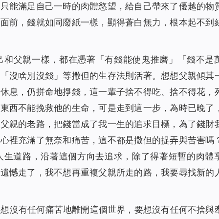
錢只能滿足自己一時的肉體慾望，給自己帶來了優越的物
亡面前，錢就如同廢紙一樣，顯得蒼白無力，根本起不到
己和父親一樣，都在憑著「有錢能使鬼推磨」「錢不是
」「沒啥別沒錢」等撒但的生存法則活著。想想父親傾其
得休息，仍拼命地掙錢，這一輩子捨不得吃、捨不得花，
的東西不能挽救他的生命，可是走到這一步，為時已晚了
走父親的老路，把錢當成了我一生的追求目標，為了錢財
，心裡充滿了無奈和痛苦，這不都是撒但的捉弄與苦害嗎
人生道路，沿著這個方向去追求，除了得著短暫的肉體
著遺憾走了，我不想再重複父親所走的路，我要尋找新的
要想沒有任何痛苦地離開這個世界，要想沒有任何不捨與