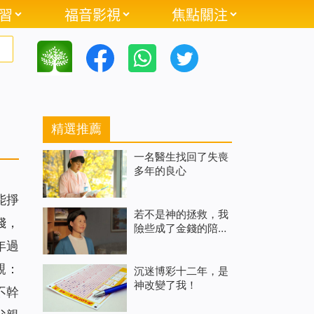
習
福音影視
焦點關注
精選推薦
一名醫生找回了失喪
多年的良心
能掙
若不是神的拯救，我
錢，
險些成了金錢的陪葬
品
年過
親：
沉迷博彩十二年，是
神改變了我！
不幹