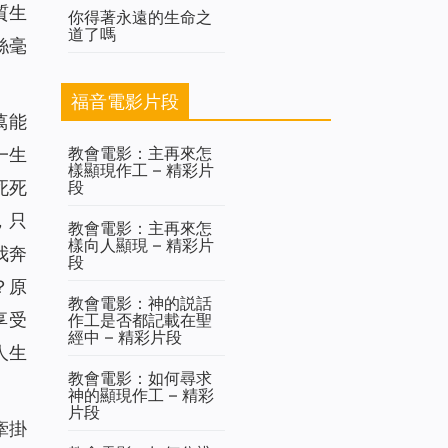
質生
你得著永遠的生命之
道了嗎
絲毫
福音電影片段
萬能
教會電影：主再來怎
一生
樣顯現作工 – 精彩片
段
死死
，只
教會電影：主再來怎
樣向人顯現 – 精彩片
我奔
段
？原
教會電影：神的説話
享受
作工是否都記載在聖
經中 – 精彩片段
人生
教會電影：如何尋求
神的顯現作工 – 精彩
片段
牽掛