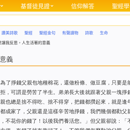
基督徒見證
信仰解答
聖經學
讚美詩歌
聖經
聖經金句
有聲讀物
詩歌
生命
世讓我反思，人生活著的意義
意義
，為了掙錢父親包地種棉花，還做粉條、做豆腐，只要是
不拒，可謂是勞苦了半生。弟弟長大後就跟著父親一塊掙
父親也總是捨不得吃、捨不得穿，把錢都攢起來，就是逢
人都成家了，父親還是這樣辛苦地掙錢，我們幾個都勸父
了，不花你的錢了！以後我們養活您。」但父親卻說：「