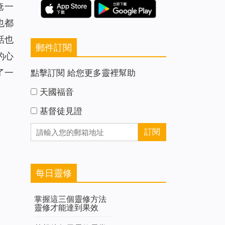
奄一
也都
話也
郵件訂閱
的心
了一
點擊訂閱 給您更多靈裡幫助
天國福音
基督徒見證
每日靈修
掌握這三個靈修方法
靈修才能達到果效