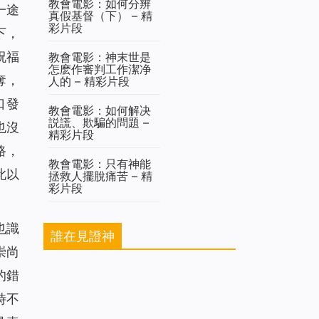
教會電影：如何分辨
一途
真假基督（下） – 精
彩片段
下，
祝福
教會電影：神末世是
怎麽作審判工作潔净
奪，
人的 – 精彩片段
口發
教會電影：如何解决
説謊、欺騙的問題 –
也沒
精彩片段
路，
教會電影：只有神能
此以
拯救人擺脫痛苦 – 精
彩片段
也識
誰在見證神
崇尚
的錯
時不