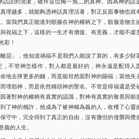
神話語的澆灌，敬拜這位獨一無二的真神。因為神的話
的真理越多，就能夠憑神話真理活著，對正反面事物也就
走。當我們真正能達到順服在神的權柄之下，順服造物主
領與祝福之下，這樣的一生才有價值、有意義，才能不虛
光彩！
遠離惡」，他知道禍福不是我們人能說了算的，有多少財
定，不管神怎樣作，對人都是最好的，神永遠是配得人
拼命地去掙更多的錢，而是能坦然面對神的賜福；當他失
走而埋怨神，而是依然稱頌神的聖名。不管是得福還是受
伯因著對神的權柄有真實的認識，對神有真實的敬畏與順
得到了神的稱許，他成為了被神稱為義的人，收穫了心靈
顧保守中，完全得到了真正的自由，沒有撒但的侵襲與攪
意義的人生。