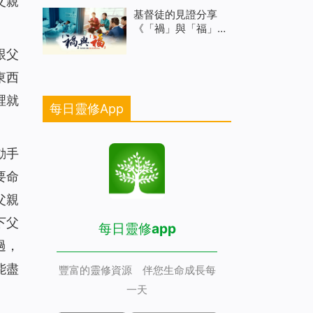
父親
基督徒的見證分享
《「禍」與「福」》
金錢真能買來幸福嗎
跟父
東西
裡就
每日靈修App
動手
要命
父親
下父
每日靈修app
過，
能盡
豐富的靈修資源 伴您生命成長每
一天