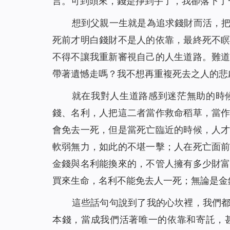
言。可到頭來，錢是掙到手了，我卻落下了
想到父親一生就是為追求錢財而活，
死前才明白錢財不是人的依靠，最終死不
不得不讓我重新審視自己的人生道路。難
帶著遺憾走嗎？我不想再重複死去之人的悲
就在我對人生道路感到迷茫無助的時
錢、名利，人把這二者當作救命稻草，當
會免去一死，但是當死亡臨近的時候，人
軟弱無力，如此的不堪一擊；人在死亡面
金錢與名利能換來的，不管人擁有多少財
買來生命，名利不能免去人一死；無論是金
這些話句句說到了我的心坎裡，我們
本錢，當成我們活著唯一的依靠和寄託，