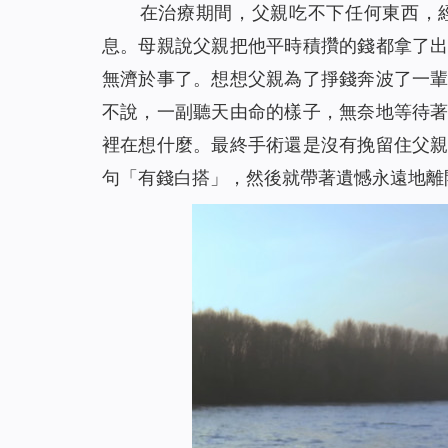
在治療期間，父親吃不下任何東西，
息。母親說父親把他平時積攢的錢都拿了
無濟於事了。想想父親為了掙錢奔波了一
不說，一副聽天由命的樣子，無奈地等待
裡在想什麼。最終手術還是沒有挽留住父
句「有錢白搭」，然後就帶著遺憾永遠地離