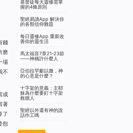
基督徒每天靈修需掌
握的4條原則
聖經易讀App 解決你
的各類信仰難題
每日靈修App 重新改
善你的靈生活
有錢
折磨
馬太福音7章21-23節
——神稱許什麼人
一場
亞伯拉罕獻以撒，神
我不
的心意是什麼？
十字架的意義：主耶
穌為什麼要釘十字架
當成
救贖人
留著
聖經以外還有神的說
掉了
話作工嗎
發怨