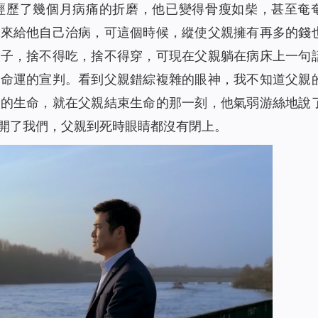
經歷了幾個月病痛的折磨，他已變得骨瘦如柴，甚至奄
出來給他自己治病，可這個時候，縱使父親擁有再多的錢
輩子，捨不得吃，捨不得穿，可現在父親躺在病床上一句
著命運的宣判。看到父親錯綜複雜的眼神，我不知道父親
親的生命，就在父親結束生命的那一刻，他氣弱游絲地說
開了我們，父親到死時眼睛都沒有閉上。