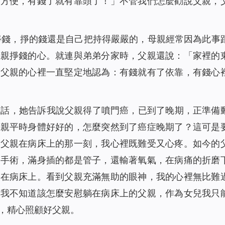
著方便，有錢了就有靠頭了！」不管我們怎麼勸說父親，
掙錢，掙的錢還是自己把持得嚴嚴的，母親經常因為此事
父親掙錢的心。就連與弟弟分家時，父親還說：「家裡的
在父親的心裡一直堅定地認為：有錢就有了依靠，有錢心
電話，她告訴我說父親得了噴門癌，已到了晚期，正準備
父親平時身體好好的，怎麼突然到了癌症晚期了？這可是
見父親在病床上的那一刻，我心裡既難受又心疼。如今的
完手術，滿身插的都是管子，還輸著氧氣，在病痛的折磨
躺在病床上。看到父親充滿無助的眼神，我的心裡無比難
，我不知道該怎麼安慰躺在病床上的父親，作為女兒我只
，精心照顧好父親。