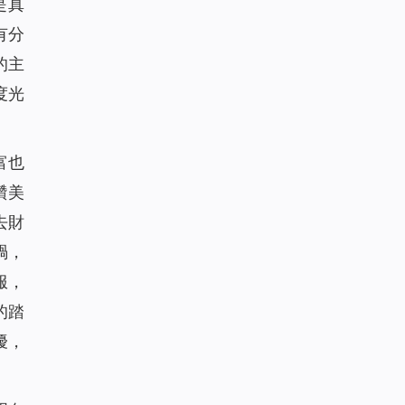
是真
有分
的主
度光
富也
讚美
去財
禍，
服，
的踏
擾，