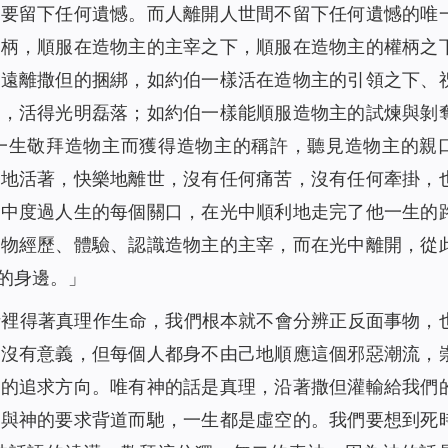
不要留下任何遺憾。而人離開人世間不留下任何遺憾的唯
權柄，順服在造物主的主宰之下，順服在造物主的權柄之
，遠離撒但的捆綁，如約伯一樣活在造物主的引領之下、
義，活得光明磊落；如約伯一樣能順服造物主的試煉與剝
一生敬拜造物主而獲得造物主的稱許，聽見造物主的親
樂地活著，快樂地離世，沒有任何痛苦，沒有任何牽掛，
光中度過人生的每個關口，在光中順利地走完了他一生的
之物經歷、體驗、認識造物主的主宰，而在光中離開，從
的身邊。
」
話裡得著真理作生命，我們根本就不會分辨正反面事物，
富沒有意義，但每個人都身不由己地順應這個邪惡潮流，
確的追求方向。唯有神的話是真理，沿著撒但灌輸給我們
能與神的要求背道而馳，一生都是虛空的。我們要想到死