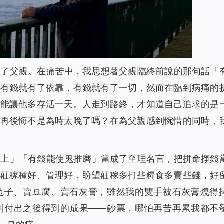
葬了父親。在痛苦中，我思想著父親臨終前說的那句話「
為有錢就有了依靠，有錢就有了一切，然而在臨到病痛的
不能讓他多存活一天。人走到路終，才知道自己追求的是
時再後悔不是為時太晚了嗎？在為父親感到惋惜的同時，
至上」「有錢能使鬼推磨」當成了至理名言，把拼命掙錢
的莊稼種好、管理好，盼望莊稼多打些糧食多賣些錢，好
兔子、賣豆腐、賣石灰膏，雖然我的雙手被石灰膏燒得
到付出之後得到的成果——鈔票，哪怕再苦再累我都不