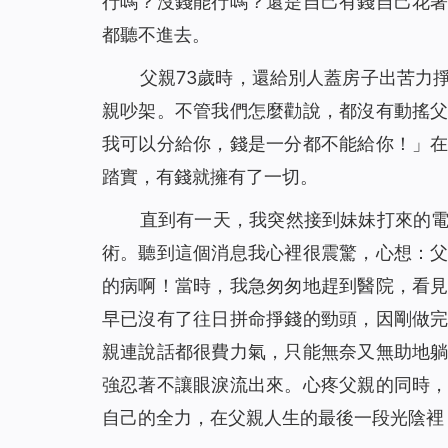
行嗎？沒錢能行嗎？還是自己有錢自己花
都聽不進去。
父親73歲時，還給別人蓋房子出苦力
親吵架。不管我們怎麼勸說，都沒有動搖
我可以分給你，錢是一分都不能給你！」
踏實，有錢就擁有了一切。
直到有一天，我突然接到妹妹打來的
術。聽到這個消息我心裡很震驚，心想：
的病啊！當時，我急匆匆地趕到醫院，看
早已沒有了往日拼命掙錢的勁頭，因剛做
親連說話都很費力氣，只能無奈又無助地
強忍著不讓眼淚流出來。心疼父親的同時
自己的全力，在父親人生的最後一段光陰裡