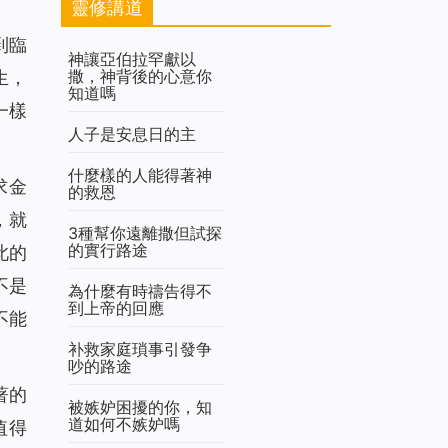
靈修講道
到臨
神讓亞伯拉罕獻以
撒，神背後的心意你
生，
知道嗎
一樣
人子是安息日的主
什麼樣的人能得著神
求金
的救恩
，就
3種幫你遠離撒但試探
的實行路途
此的
不是
為什麼有時禱告得不
到上帝的回應
不能
补救家庭瑣事引發争
吵的路途
著的
被嫉妒困擾的你，知
道如何不嫉妒嗎
值得