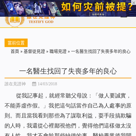
首頁
每日靈糧
天國福音
基督徒見證
信仰解答
聖經
當前位置
首頁
»
基督徒見證
»
職場見證
»
一名醫生找回了失喪多年的良心
一名醫生找回了失喪多年的良心
誰在見證神
14/03/2018
從我記事起，就經常聽父母說：「做人要誠實，
不能弄虛作假。」我把這句話當作自己為人處事的原
則。而且當我看到那些為了謀取利益，耍手段搞欺騙
的人時，我還從心裡鄙視他們，覺得他們這樣做太沒
有人性，我才不會幹那些缺德的事。醫校畢業後我開