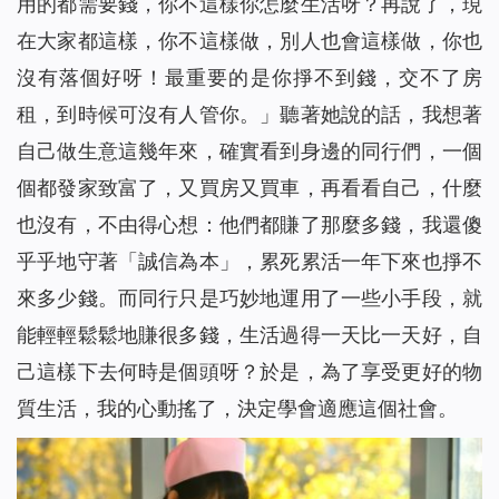
用的都需要錢，你不這樣你怎麼生活呀？再說了，現
在大家都這樣，你不這樣做，別人也會這樣做，你也
沒有落個好呀！最重要的是你掙不到錢，交不了房
租，到時候可沒有人管你。」聽著她說的話，我想著
自己做生意這幾年來，確實看到身邊的同行們，一個
個都發家致富了，又買房又買車，再看看自己，什麼
也沒有，不由得心想：他們都賺了那麼多錢，我還傻
乎乎地守著「誠信為本」，累死累活一年下來也掙不
來多少錢。而同行只是巧妙地運用了一些小手段，就
能輕輕鬆鬆地賺很多錢，生活過得一天比一天好，自
己這樣下去何時是個頭呀？於是，為了享受更好的物
質生活，我的心動搖了，決定學會適應這個社會。