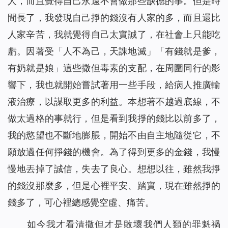
人，而且覺得自己永遠不會做那些缺德的事。但是時
間長了，我發現自己掙的錢沒有人家的多，而且還比
人家辛苦，我就覺得自己太實誠了，在社會上只能吃
虧。因著受「人不為己，天誅地滅」「有錢就是爹，
有奶就是娘」這些撒但毒素的支配，在周圍同行的影
響下，我也就開始嘗試著用一些手段，給病人推廣輸
液治療，以謀取更多的利益。本想著不越過底線，不
做太過格的事就行，但是看到我掙的錢比以前多了，
我的慾望也不斷地膨脹，開始不由自主地隨從它，不
願放過任何掙錢的機會。為了得到更多的金錢，我慢
慢地丟掉了誠信，失去了良心。想想以往，雖然我掙
的錢沒那麼多，但是心裡平安、踏實，現在雖然掙的
錢多了，可心裡總感覺空虛、痛苦。
如今我才看清撒但才是敗壞我們人類的罪魁禍