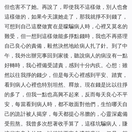
但也害不了她。再說了，即使我不這樣做，別人也會
這樣做的，如果今天讓她走了，那我就掙不到錢了，
可想到自己這麼做實在是矇騙病人時，心裡又莫名的
難受，但一想到這樣做能多掙點錢時，我也不再搭理
自己良心的責備，毅然決然地給病人扎了針。到了中
午，我外出辦完事回到家後，聽說病人的病沒有一點
好轉時，我心裡備受譴責，感到十分內疚。心想：雖
然以往我掙的錢少，但是每天心裡感到平安、踏實，
看到病人心裡也特別坦然、釋放。現在錢是比以往掙
的多了，但我一點也高興不起來，反而每天良心不平
安，每當看到病人時，都不敢面對他們，生怕哪天自
己的詭計被人揭穿，每天都提心吊膽的，心靈深處備
受煎熬。我曾多次想著收手算了，這樣坑騙病人，賺