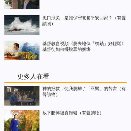
風口浪尖，是誰保守爸爸平安回家？（有聲
讀物）
基督教會視頻《脫去地位「枷鎖」好輕鬆》
基督徒如何擺脫罪的捆绑
更多人在看
神的拯救，使我脫離了「巫醫」的苦害（有
聲讀物）
放下賭博後真輕鬆（有聲讀物）