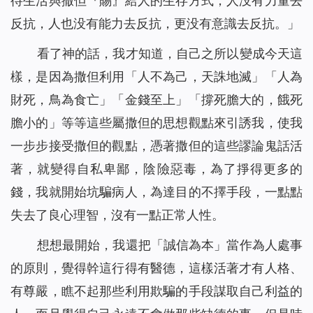
待生活與撒但『賜』給人的生存方式，人没有力量去
反抗，人也没有能力去反抗，更没有意識去反抗。
」
看了神的話，我才知道，自己之所以變成今天這
樣，是因為撒但利用「人不為己，天誅地滅」「人為
財死，鳥為食亡」「金錢至上」「撐死膽大的，餓死
膽小的」等等這些屬撒但的思想觀點來引誘我，使我
一步步接受撒但的觀點，憑著撒但的這些謬論鬼話活
著，就變得自私卑鄙，陰險惡毒，為了掙得更多的
錢，我就開始坑騙病人，為達目的不擇手段，一點點
失去了良心理智，沒有一點正常人性。
想想最開始，我還把「誠信為本」當作為人處事
的原則，覺得幹這行得有醫德，這樣活著才有人格、
有尊嚴，瞧不起那些利用欺騙的手段謀取自己利益的