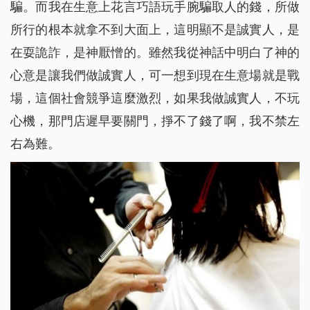
騙。而我在生意上花言巧語玩手腕騙取人的錢，所做
所行的根本就拿不到大面上，這明顯不是誠實人，是
在耍詭詐，是神厭憎的。雖然我從神話中明白了神的
心意是讓我們做誠實人，可一想到現在生意場就是戰
場，這個社會競爭這麼激烈，如果我做誠實人，不玩
心機，那門店遲早要關門，掙不了錢了啊，我不禁左
右為難。