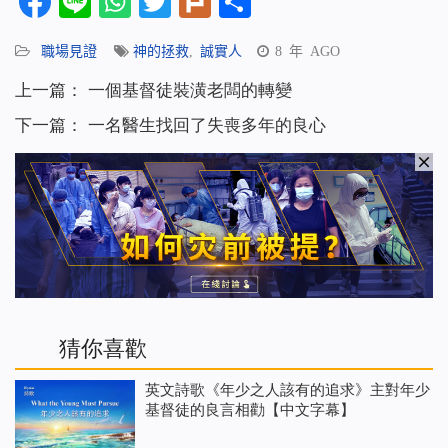
Facebook
Line
WhatsApp
Twitter
Plurk
分
享
職場見證
神的拯救
,
誠實人
8 年 AGO
上一篇：
一個基督徒裝潢老闆的轉變
下一篇：
一名醫生找回了失喪多年的良心
猜你喜歡
英文詩歌《年少之人該有的追求》主對年少
基督徒的良言相勸【中文字幕】