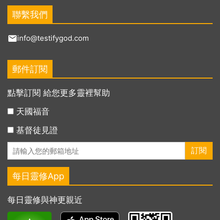
聯繫我們
info@testifygod.com
郵件訂閱
點擊訂閱 給您更多靈裡幫助
天國福音
基督徒見證
每日靈修App
每日靈修與神更親近