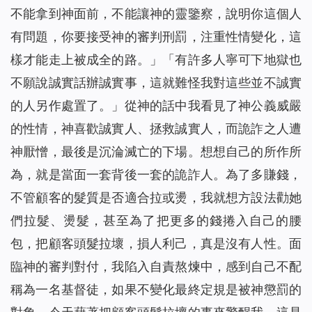
不能拿到神面前，不能讓神的靈鑒察，說明你這個人
有問題，你要接受神的審判刑罰，注重性情變化，這
樣才能走上被成全的路。」「有許多人寧可下地獄也
不願說誠實話辦誠實事，這就難怪我對這些並不誠實
的人另作處置了。」從神的話中我看見了神公義威嚴
的性情，神喜歡誠實人、拯救誠實人，而詭詐之人遭
神厭憎，最後是沉淪滅亡的下場。想想自己的所
作所
為，就是當面一套背後一套的詭詐人。為了多賺錢，
不管顧客的髮質是否適合拉或燙，我就想方設法勸她
們拉髮、燙髮，甚至為了把更多的錢捲入自己的腰
包，把顧客頭髮拉壞，損人利己，真是沒有人性。面
臨神的審判對付，我陷入自責熬煉中，感到自己不配
稱為一名基督徒，如果不變化最終定規是被神懲罰的