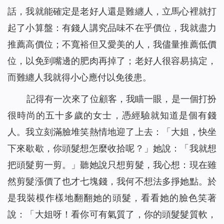
話，我就能確定是老好人還是難纏人，立馬心裡就打
起了小算盤：有錢人講究品味不在乎價位，我就盡力
推薦高價位；不寬裕但又愛美的人，我儘量推薦低價
位，以免到嘴邊的肥肉再掉了；老好人很容易搞定，
而難纏人我就得小心應付以免後患。
記得有一次來了位顧客，我瞄一眼，是一個打扮
很時尚的五十多歲的女士，憑經驗就知道是個有錢
人。我立刻滿臉堆笑熱情地迎了上去：「大姐，快坐
下來歇歇，你頭髮想怎麼收拾呢？」她說：「我就想
把頭髮剪一剪。」聽她說只想剪髮，我心想：現在雖
然剪髮漲價了也才七塊錢，我何不想法多掙她點。於
是我裝模作樣地翻翻她的頭髮，看看她的臉色笑著
說：「大姐呀！看你可有氣質了，你的頭髮髮質軟，