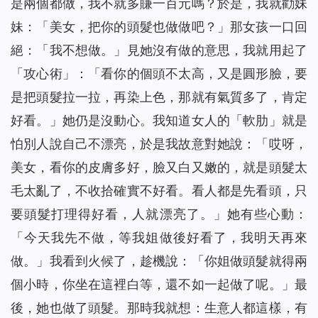
是兩個都做，我不就多賺一百元嗎？於是，我就勸妹
妹：「美女，把你的頭髮也做做吧？」那女孩一口回
絕：「我不想做。」見她沒有做的意思，我就用起了
「攻心術」：「看你的個頭不太高，又是圓形臉，要
是把頭髮拉一拉，再染上色，那就有氣質多了，肯定
好看。」她仍是沒動心。我知道女人的「軟肋」就是
怕別人說自己不漂亮，於是我故意對她說：「哎呀，
美女，看你的皮膚多好，臉又白又嫩的，就是頭髮太
毛太亂了，不收拾確實不好看。看人都是先看頭，只
要頭髮打理得好看，人就漂亮了。」她有些心動：
「今天我先不做，等我姐做後好看了，我明天再來
做。」我看到火候了，趁機說：「你姐做頭髮就得兩
個小時，你坐在這裡白等，還不如一起做了呢。」最
後，她也做了頭髮。那時我就想：生意人都這樣，有