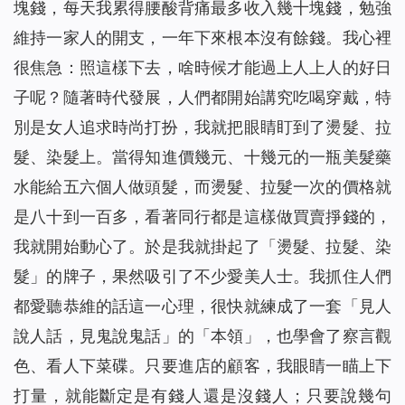
塊錢，每天我累得腰酸背痛最多收入幾十塊錢，勉強
維持一家人的開支，一年下來根本沒有餘錢。我心裡
很焦急：照這樣下去，啥時候才能過上人上人的好日
子呢？隨著時代發展，人們都開始講究吃喝穿戴，特
別是女人追求時尚打扮，我就把眼睛盯到了燙髮、拉
髮、染髮上。當得知進價幾元、十幾元的一瓶美髮藥
水能給五六個人做頭髮，而燙髮、拉髮一次的價格就
是八十到一百多，看著同行都是這樣做買賣掙錢的，
我就開始動心了。於是我就掛起了「燙髮、拉髮、染
髮」的牌子，果然吸引了不少愛美人士。我抓住人們
都愛聽恭維的話這一心理，很快就練成了一套「見人
說人話，見鬼說鬼話」的「本領」，也學會了察言觀
色、看人下菜碟。只要進店的顧客，我眼睛一瞄上下
打量，就能斷定是有錢人還是沒錢人；只要說幾句