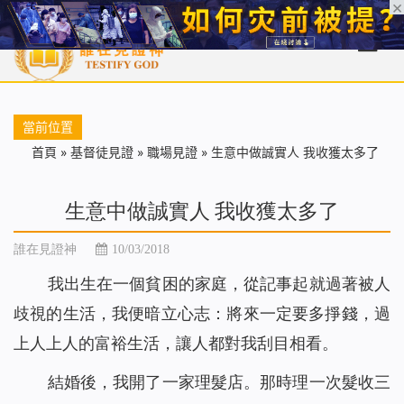
首頁
每日靈糧
天國福音
基督徒見證
信仰解答
聖經
當前位置
首頁
»
基督徒見證
»
職場見證
»
生意中做誠實人 我收獲太多了
生意中做誠實人 我收獲太多了
誰在見證神
10/03/2018
我出生在一個貧困的家庭，從記事起就過著被人
歧視的生活，我便暗立心志：將來一定要多掙錢，過
上人上人的富裕生活，讓人都對我刮目相看。
結婚後，我開了一家理髮店。那時理一次髮收三