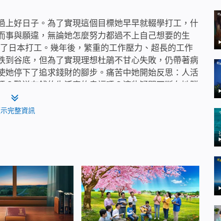
過上好日子。為了實現這個目標她早早就輟學打工，什
而事與願違，無論她怎麼努力都過不上自己想要的生
去了日本打工。幾年後，繁重的工作壓力、超長的工作
跌到谷底，但為了實現理想杜鵑不甘心失敗，仍帶著病
使她停下了追求錢財的腳步。痛苦中她開始反思：人活
嗎？難道有錢的生活真的幸福嗎？這些疑問不斷在她腦
。從全能神的話中她知道了人從哪裡來到哪裡去，也明
義的人生……每每想起這次經歷，杜鵑都會在心裡感
顯示完整資訊
！