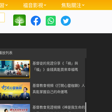
習
福音影視
焦點關注
督徒如何脫離名和利的枷鎖
基督教會視頻《重獲新生》白色大
寶座前的審判使我活出人樣
基督教會視頻《脫去地位「枷鎖」
好輕鬆》基督徒如何擺脫罪的捆绑
播放列表
基督徒的見證分享《「禍」與
「福」》金錢真能買來幸福嗎
基督教會視頻《打開心靈枷鎖》人
真能掌握自己的命運嗎
基督教會見證視頻《神是我生命的