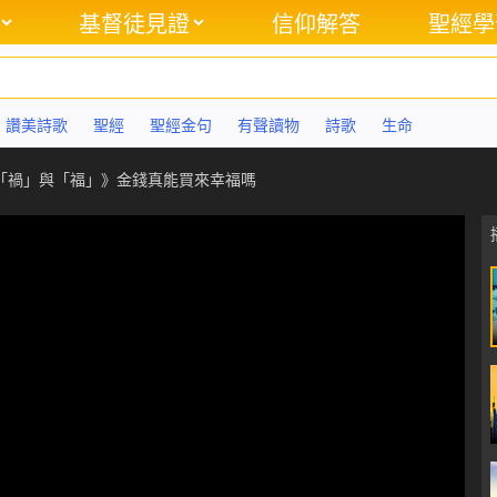
基督徒見證
信仰解答
聖經學
讚美詩歌
聖經
聖經金句
有聲讀物
詩歌
生命
「禍」與「福」》金錢真能買來幸福嗎