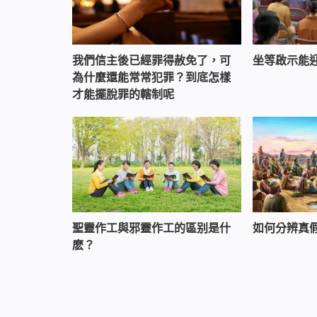
我們信主後已經罪得赦免了，可
坐等啟示能
為什麼還能常常犯罪？到底怎樣
才能擺脫罪的轄制呢
聖靈作工與邪靈作工的區别是什
如何分辨真
麽？