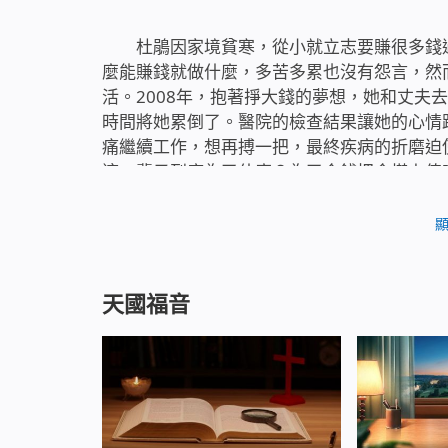
杜鵑因家境貧寒，從小就立志要賺很多錢
麼能賺錢就做什麼，多苦多累也沒有怨言，然
活。2008年，抱著掙大錢的夢想，她和丈夫
時間將她累倒了。醫院的檢查結果讓她的心情
痛繼續工作，想再搏一把，最終疾病的折磨迫
這一輩子到底為了什麼？為了金錢把命搭上值
海中徘徊。不久，全能神的末世救恩臨到了她
白了人應該為什麼活著，該怎樣活著才是有意
慨：這一場病，真是使她因「禍」得「福」啊
天國福音