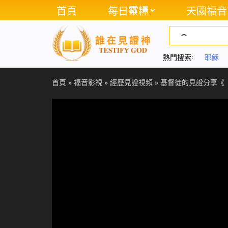
首頁
每日靈糧
天國福音
熱門搜索:
耶穌
首頁
»
福音影視
»
經歷見證視頻
»
基督徒的見證分享《