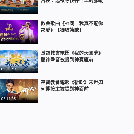
片段：怎樣尋找神作工的腳蹤
20:59
教會歌曲《神啊 我真不配你
來愛》【獨唱詩歌】
05:06
基督教會電影《我的天國夢》
聽神聲音被提到神寶座前
02:20:59
基督教會電影《祈盼》末世如
何迎接主被提到神面前
02:11:58