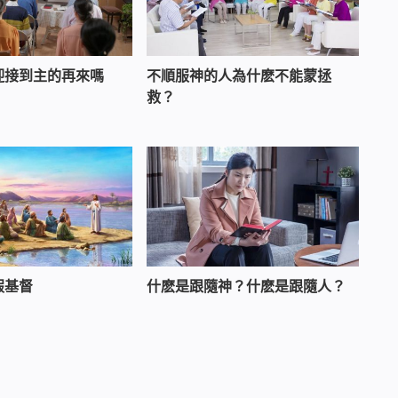
迎接到主的再來嗎
不順服神的人為什麽不能蒙拯
救？
假基督
什麽是跟隨神？什麽是跟隨人？