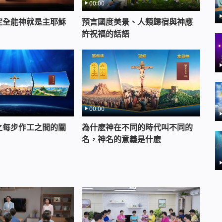
00:00
定全能神就是主耶穌
預言國度美景、人類歸宿與神應
許祝福的話語
00:00
之每步作工之間的關
為什麽神在不同的時代叫不同的
名，神名的意義是什麽