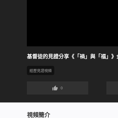
基督徒的見證分享《「禍」與「福」》
經歷見證視頻
0
視頻簡介