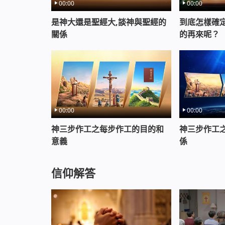
00:00
00:00
是神大還是聖經大,談神與聖經的
到底怎樣確
關係
的再來呢？
00:00
00:00
神三步作工之每步作工的目的和
神三步作工
意義
係
信仰解答